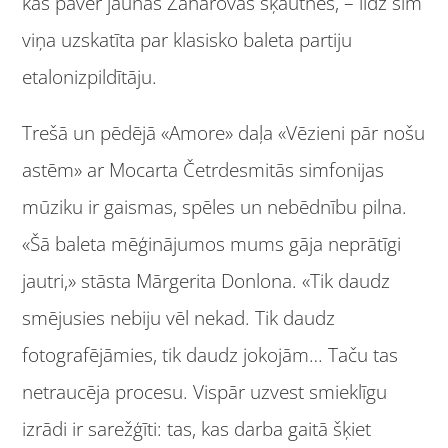
kas paver jaunas Zaharovas šķautnes, – līdz šim
viņa uzskatīta par klasisko baleta partiju
etalonizpildītāju.
Trešā un pēdējā «Amore» daļa «Vēzieni pār nošu
astēm» ar Mocarta Četrdesmitās simfonijas
mūziku ir gaismas, spēles un nebēdnību pilna.
«Šā baleta mēģinājumos mums gāja neprātīgi
jautri,» stāsta Mārgerita Donlona. «Tik daudz
smējusies nebiju vēl nekad. Tik daudz
fotografējāmies, tik daudz jokojām… Taču tas
netraucēja procesu. Vispār uzvest smieklīgu
izrādi ir sarežģīti: tas, kas darba gaitā šķiet