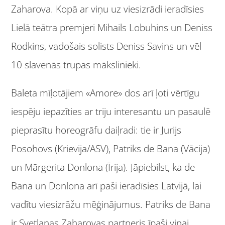
Zaharova. Kopā ar viņu uz viesizrādi ieradīsies
Lielā teātra premjeri Mihails Lobuhins un Deniss
Rodkins, vadošais solists Deniss Savins un vēl
10 slavenās trupas mākslinieki.
Baleta mīļotājiem «Amore» dos arī ļoti vērtīgu
iespēju iepazīties ar triju interesantu un pasaulē
pieprasītu horeogrāfu daiļradi: tie ir Jurijs
Posohovs (Krievija/ASV), Patriks de Bana (Vācija)
un Mārgerita Donlona (Īrija). Jāpiebilst, ka de
Bana un Donlona arī paši ieradīsies Latvijā, lai
vadītu viesizrāžu mēģinājumus. Patriks de Bana
ir Svetlanas Zaharovas partneris īpaši viņai