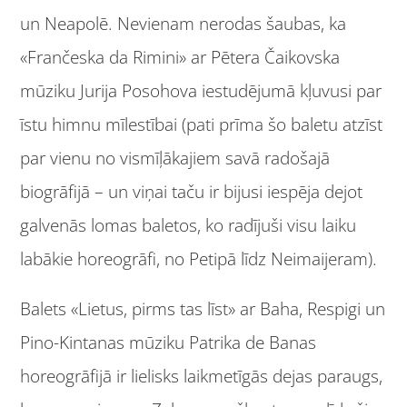
un Neapolē. Nevienam nerodas šaubas, ka
«Frančeska da Rimini» ar Pētera Čaikovska
mūziku Jurija Posohova iestudējumā kļuvusi par
īstu himnu mīlestībai (pati prīma šo baletu atzīst
par vienu no vismīļākajiem savā radošajā
biogrāfijā – un viņai taču ir bijusi iespēja dejot
galvenās lomas baletos, ko radījuši visu laiku
labākie horeogrāfi, no Petipā līdz Neimaijeram).
Balets «Lietus, pirms tas līst» ar Baha, Respigi un
Pino-Kintanas mūziku Patrika de Banas
horeogrāfijā ir lielisks laikmetīgās dejas paraugs,