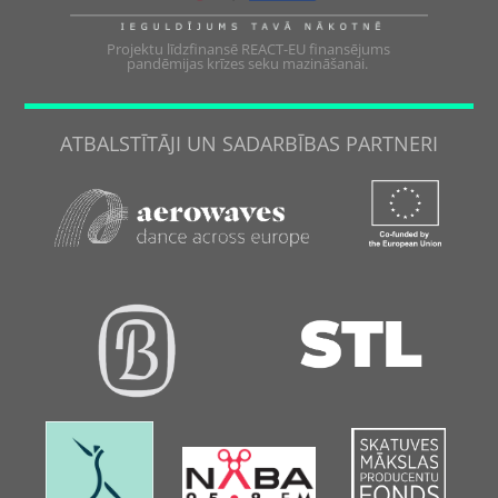
Projektu līdzfinansē REACT-EU finansējums
pandēmijas krīzes seku mazināšanai.
ATBALSTĪTĀJI UN SADARBĪBAS PARTNERI