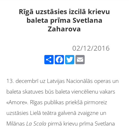
Rīgā uzstāsies izcilā krievu
baleta prīma Svetlana
Zaharova
02/12/2016
Share
Facebook
Twitter
Email
13. decembrī uz Latvijas Nacionālās operas un
baleta skatuves būs baleta viencēlienu vakars
«Amore». Rīgas publikas priekšā pirmoreiz
uzstāsies Lielā teātra galvenā zvaigzne un
Milānas
La Scala
pirmā krievu prīma Svetlana