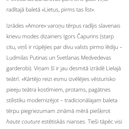
radītajā baletā «Lietus, pirms tas līst».
Izrādes «Amore» varoņu tērpus radījis slavenais
krievu modes dizainers Igors Čapurins (starp
citu, viņš ir rūpējies par divu valsts pirmo lēdiju –
Ludmilas Putinas un Svetlanas Medvedevas
garderobi). Viņam šī ir jau desmitā izrādē Lielajā
teātrī. «Kārtējo reizi esmu izvēlējies vēsturisko
pieeju teātra kostīmiem, protams, pagātnes
stilistiku modernizējot – tradicionālajam baleta
tērpu piegriezumam zināmā mērā piešķirot
haute couture
estētiskās nianses. Tieši tāpēc visi