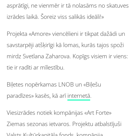
asprātīgi, ne vienmēr ir tā nolasāms no skatuves
izrādes laikā. Šoreiz viss salikās ideāli!»
Projekta «Amore» viencēlieni ir tikpat dažādi un
savstarpēji atšķirīgi kā lomas, kurās tajos spoži
mirdz Svetlana Zaharova. Kopīgs visiem ir viens:
tie ir radīti ar mīlestību.
Biļetes nopērkamas LNOB un «Biļešu
paradīzes» kasēs, kā arī
internetā
.
Viesizrādes notiek kompānijas «Art Forte»
Ziemas sezonas ietvaros. Projektu atbalstījuši
Valsts Kultūrkapitāla fonds, kompānija