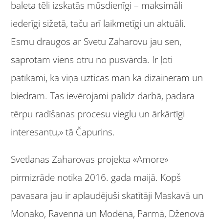
baleta tēli izskatās mūsdienīgi – maksimāli
iederīgi sižetā, taču arī laikmetīgi un aktuāli.
Esmu draugos ar Svetu Zaharovu jau sen,
saprotam viens otru no pusvārda. Ir ļoti
patīkami, ka viņa uzticas man kā dizaineram un
biedram. Tas ievērojami palīdz darbā, padara
tērpu radīšanas procesu vieglu un ārkārtīgi
interesantu,» tā Čapurins.
Svetlanas Zaharovas projekta «Amore»
pirmizrāde notika 2016. gada maijā. Kopš
pavasara jau ir aplaudējuši skatītāji Maskavā un
Monako, Ravennā un Modēnā, Parmā, Dženovā