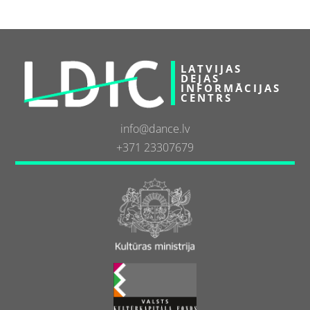
LATVIJAS
DEJAS
INFORMĀCIJAS
CENTRS
info@dance.lv
+371 23307679