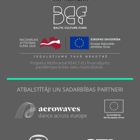
Projektu līdzfinansē REACT-EU finansējums
pandēmijas krīzes seku mazināšanai.
ATBALSTĪTĀJI UN SADARBĪBAS PARTNERI