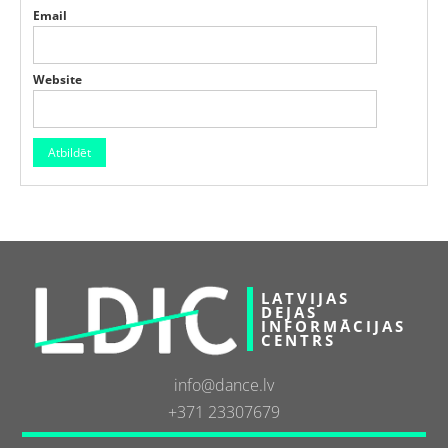
Email
Website
LATVIJAS
DEJAS
INFORMĀCIJAS
CENTRS
info@dance.lv
+371 23307679