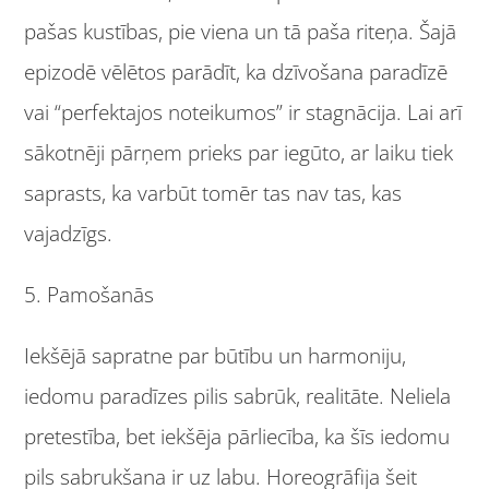
pašas kustības, pie viena un tā paša riteņa. Šajā
epizodē vēlētos parādīt, ka dzīvošana paradīzē
vai “perfektajos noteikumos” ir stagnācija. Lai arī
sākotnēji pārņem prieks par iegūto, ar laiku tiek
saprasts, ka varbūt tomēr tas nav tas, kas
vajadzīgs.
5. Pamošanās
Iekšējā sapratne par būtību un harmoniju,
iedomu paradīzes pilis sabrūk, realitāte. Neliela
pretestība, bet iekšēja pārliecība, ka šīs iedomu
pils sabrukšana ir uz labu. Horeogrāfija šeit