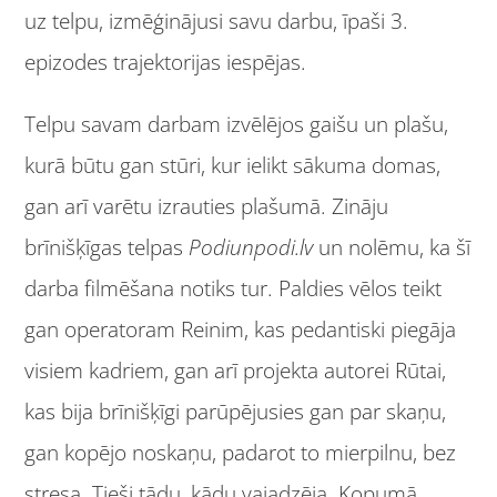
uz telpu, izmēģinājusi savu darbu, īpaši 3.
epizodes trajektorijas iespējas.
Telpu savam darbam izvēlējos gaišu un plašu,
kurā būtu gan stūri, kur ielikt sākuma domas,
gan arī varētu izrauties plašumā. Zināju
brīnišķīgas telpas
Podiunpodi.lv
un nolēmu, ka šī
darba filmēšana notiks tur. Paldies vēlos teikt
gan operatoram Reinim, kas pedantiski piegāja
visiem kadriem, gan arī projekta autorei Rūtai,
kas bija brīnišķīgi parūpējusies gan par skaņu,
gan kopējo noskaņu, padarot to mierpilnu, bez
stresa. Tieši tādu, kādu vajadzēja. Kopumā