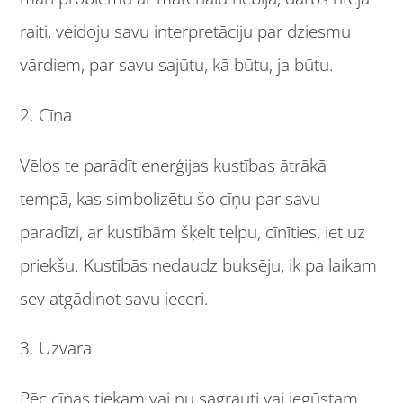
raiti, veidoju savu interpretāciju par dziesmu
vārdiem, par savu sajūtu, kā būtu, ja būtu.
2. Cīņa
Vēlos te parādīt enerģijas kustības ātrākā
tempā, kas simbolizētu šo cīņu par savu
paradīzi, ar kustībām šķelt telpu, cīnīties, iet uz
priekšu. Kustībās nedaudz buksēju, ik pa laikam
sev atgādinot savu ieceri.
3. Uzvara
Pēc cīņas tiekam vai nu sagrauti vai iegūstam