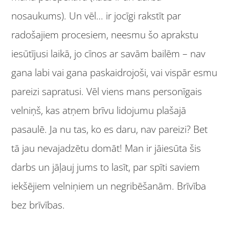
nosaukums). Un vēl… ir jocīgi rakstīt par
radošajiem procesiem, neesmu šo aprakstu
iesūtījusi laikā, jo cīnos ar savām bailēm – nav
gana labi vai gana paskaidrojoši, vai vispār esmu
pareizi sapratusi. Vēl viens mans personīgais
velniņš, kas atņem brīvu lidojumu plašajā
pasaulē. Ja nu tas, ko es daru, nav pareizi? Bet
tā jau nevajadzētu domāt! Man ir jāiesūta šis
darbs un jāļauj jums to lasīt, par spīti saviem
iekšējiem velniņiem un negribēšanām. Brīvība
bez brīvības.