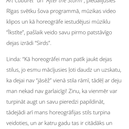
Art Cabaret
” un “
After the Storm
”, piedalījusies
Rīgas svētku šova programmā, mūzikas video
klipos un kā horeogrāfe iestudējusi mūziklu
“Īkstīte”, pašlaik veido savu pirmo patstāvīgo
dejas izrādi “Sirds”.
Linda: “Kā horeogrāfei man patīk jaukt dejas
stilus, jo esmu mācījusies ļoti daudz un uzskatu,
ka dejai nav “jāsēž” vienā stila rāmī, tādēļ ar deju
man nekad nav garlaicīgi! Zinu, ka vienmēr var
turpināt augt un savu pieredzi papildināt,
tādejādi arī mans horeogrāfijas stils turpina
veidoties, un ar katru gadu tas ir citādāks un