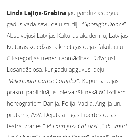
Linda Lejiņa-Grebina
jau gandrīz astoņus
gadus vada savu deju studiju “
Spotlight Dance
”.
Absolvējusi Latvijas Kultūras akadēmiju, Latvijas
Kultūras koledžas laikmetīgās dejas fakultāti un
C kategorijas treneru apmācības. Dzīvojusi
Losandželosā, kur gadu apguvusi deju
“
Millennium Dance Complex
”. Kopumā dejas
prasmi papildinājusi pie vairāk nekā 60 izciliem
horeogrāfiem Dānijā, Polijā, Vācijā, Anglijā un,
protams, ASV. Dejotāja Līgas Libertes dejas
teātra izrādēs “
34 Latin jazz Cabaret
”, “
35 Smart