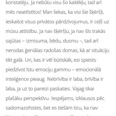
konstatēju. Ja nebūtu visu šo kaitēkļu, tad arī
mēs neattīstītos! Man liekas, ka visi šie šķēršļi,
ieskaitot visus privātos pārdzīvojumus, ir ceļš uz
mūsu attīstību. Ja nav šķēršļu, ja nav šīs trakās
sajūtas – izmisuma, bēdu, dusmu –, tad arī
nerodas ģeniālas radošas domas, kā ar situāciju
tikt galā. Un, kas ir vēl būtiskāk, esi spiests
piedzīvot īstu emociju gammu – emocionālā
inteliģence pieaug. Nebrīvība ir laba, brīvība ir
laba, ja uz to pareizi paskaties. Vajag tikai
plašāku perspektīvu. Iespējams, izklausos pēc
sadomazohistes, bet es tiešām ticu, ka nav