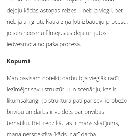
dejoju kādas astoņas reizes – nebija viegli, bet
nebija arī grūti. Katrā ziņā ļoti izbaudīju procesu,
jo sen neesmu filmējusies dejā un jutos
iedvesmota no paša procesa.
Kopumā
Man pavisam noteikti darbu bija vieglāk radīt,
iezīmējot savu struktūru un scenāriju, kas ir
likumsakarīgi, jo struktūra pati par sevi ierobežo
brīvību un darbs ir veidots par brīvības
tematiku. Bet, redz kā, tas ir mans skatījums,
mana perspektīva (kāds ir arī darba