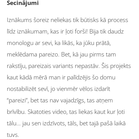
Secinājumi
Iznākums šoreiz neliekas tik būtisks kā process
līdz iznākumam, kas ir ļoti forši! Bija tik daudz
monologu ar sevi, ka likās, ka jūku prātā,
meklēdama pareizo. Bet, kā jau pirms tam
rakstīju, pareizais variants nepastāv. Šis projekts
kaut kādā mērā man ir palīdzējis šo domu
nostabilizēt sevī, jo vienmēr vēlos izdarīt
“pareizi”, bet tas nav vajadzīgs, tas atņem
brīvību. Skatoties video, tas liekas kaut kur ļoti
tālu… jau sen izdzīvots, tāls, bet tajā pašā laikā
tuvs.