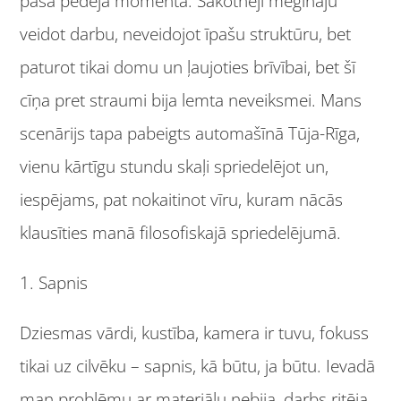
pašā pēdējā momentā. Sākotnēji mēģināju
veidot darbu, neveidojot īpašu struktūru, bet
paturot tikai domu un ļaujoties brīvībai, bet šī
cīņa pret straumi bija lemta neveiksmei. Mans
scenārijs tapa pabeigts automašīnā Tūja-Rīga,
vienu kārtīgu stundu skaļi spriedelējot un,
iespējams, pat nokaitinot vīru, kuram nācās
klausīties manā filosofiskajā spriedelējumā.
1. Sapnis
Dziesmas vārdi, kustība, kamera ir tuvu, fokuss
tikai uz cilvēku – sapnis, kā būtu, ja būtu. Ievadā
man problēmu ar materiālu nebija, darbs ritēja