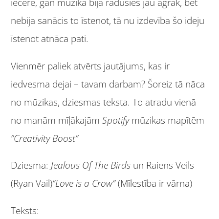
iecere, gan mūzika bija radusies jau agrāk, bet
nebija sanācis to īstenot, tā nu izdevība šo ideju
īstenot atnāca pati.
Vienmēr paliek atvērts jautājums, kas ir
iedvesma dejai – tavam darbam? Šoreiz tā nāca
no mūzikas, dziesmas teksta. To atradu vienā
no manām mīļākajām
Spotify
mūzikas mapītēm
“Creativity Boost”
Dziesma:
J
ealous Of The Birds
un Raiens Veils
(Ryan Vail)
“Love is a Crow”
(Mīlestība ir vārna)
Teksts: