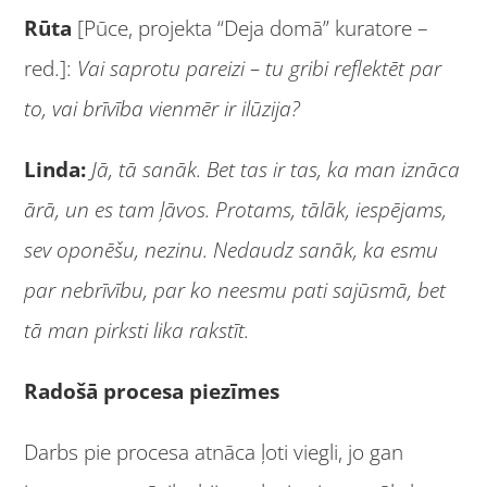
Rūta
[Pūce, projekta “Deja domā” kuratore –
red.]:
Vai saprotu pareizi – tu gribi reflektēt par
to, vai brīvība vienmēr ir ilūzija?
Linda:
Jā, tā sanāk. Bet tas ir tas, ka man iznāca
ārā, un es tam ļāvos. Protams, tālāk, iespējams,
sev oponēšu, nezinu. Nedaudz sanāk, ka esmu
par nebrīvību, par ko neesmu pati sajūsmā, bet
tā man pirksti lika rakstīt.
Radošā procesa piezīmes
Darbs pie procesa atnāca ļoti viegli, jo gan