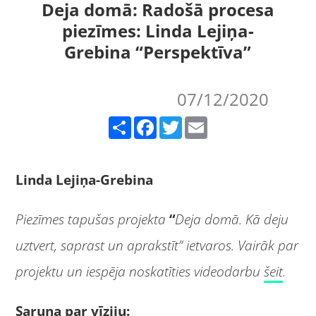
Deja domā: Radošā procesa
piezīmes: Linda Lejiņa-
Grebina “Perspektīva”
07/12/2020
Share
Facebook
Twitter
Email
Linda Lejiņa-Grebina
Piezīmes tapušas projekta
“
Deja domā. Kā deju
uztvert, saprast un aprakstīt” ietvaros. Vairāk par
projektu un iespēja noskatīties videodarbu
šeit
.
Saruna par vīziju: