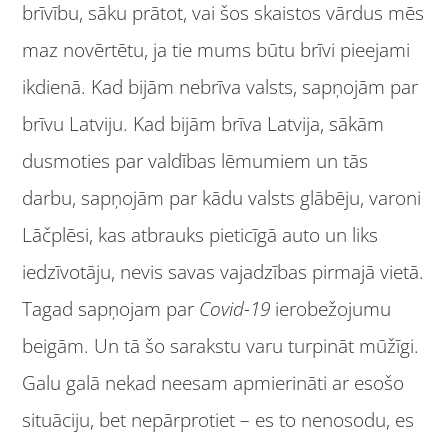
brīvību, sāku prātot, vai šos skaistos vārdus mēs
maz novērtētu, ja tie mums būtu brīvi pieejami
ikdienā. Kad bijām nebrīva valsts, sapņojām par
brīvu Latviju. Kad bijām brīva Latvija, sākām
dusmoties par valdības lēmumiem un tās
darbu, sapņojām par kādu valsts glābēju, varoni
Lāčplēsi, kas atbrauks pieticīgā auto un liks
iedzīvotāju, nevis savas vajadzības pirmajā vietā.
Tagad sapņojam par
Covid-19
ierobežojumu
beigām. Un tā šo sarakstu varu turpināt mūžīgi.
Galu galā nekad neesam apmierināti ar esošo
situāciju, bet nepārprotiet – es to nenosodu, es