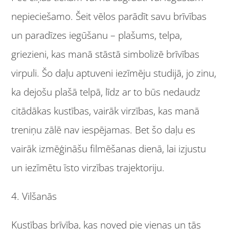
nepieciešamo. Šeit vēlos parādīt savu brīvības
un paradīzes iegūšanu – plašums, telpa,
griezieni, kas manā stāstā simbolizē brīvības
virpuli. Šo daļu aptuveni iezīmēju studijā, jo zinu,
ka dejošu plašā telpā, līdz ar to būs nedaudz
citādākas kustības, vairāk virzības, kas manā
treniņu zālē nav iespējamas. Bet šo daļu es
vairāk izmēģināšu filmēšanas dienā, lai izjustu
un iezīmētu īsto virzības trajektoriju.
4. Vilšanās
Kustības brīvība, kas noved pie vienas un tās