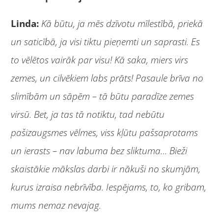
Linda:
Kā būtu, ja mēs dzīvotu mīlestībā, priekā
un saticībā, ja visi tiktu pieņemti un saprasti. Es
to vēlētos vairāk par visu! Kā saka, miers virs
zemes, un cilvēkiem labs prāts! Pasaule brīva no
slimībām un sāpēm – tā būtu paradīze zemes
virsū. Bet, ja tas tā notiktu, tad nebūtu
pašizaugsmes vēlmes, viss kļūtu pašsaprotams
un ierasts – nav labuma bez sliktuma… Bieži
skaistākie mākslas darbi ir nākuši no skumjām,
kurus izraisa nebrīvība. Iespējams, to, ko gribam,
mums nemaz nevajag.