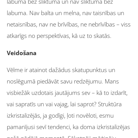
labuma bez sliktuma un nav sliktuma bez
labuma. Nav balta un melna, nav taisnības un
netaisnības, nav ne brīvības, ne nebrīvības – viss
atkarīgs no perspektīvas, kā uz to skatās.
Veidošana
Vēlme ir atainot dažādus skatupunktus un
noslēgumā piedāvāt savu redzējumu. Mans
visbiežāk uzdotais jautājums sev – kā to izdarīt,
vai sapratīs un vai vajag, lai saprot? Struktūra
izkristalizējās, ja godīgi, ļoti novēloti, esmu
pamanījusi sevī tendenci, ka doma izkristalizējas