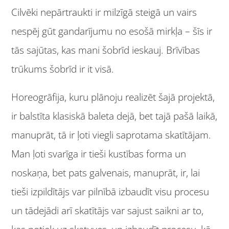
Cilvēki nepārtraukti ir milzīgā steigā un vairs
nespēj gūt gandarījumu no esošā mirkļa – šīs ir
tās sajūtas, kas mani šobrīd ieskauj. Brīvības
trūkums šobrīd ir it visā.
Horeogrāfija, kuru plānoju realizēt šajā projektā,
ir balstīta klasiskā baleta dejā, bet tajā pašā laikā,
manuprāt, tā ir ļoti viegli saprotama skatītājam.
Man ļoti svarīga ir tieši kustības forma un
noskaņa, bet pats galvenais, manuprāt, ir, lai
tieši izpildītājs var pilnībā izbaudīt visu procesu
un tādejādi arī skatītājs var sajust saikni ar to,