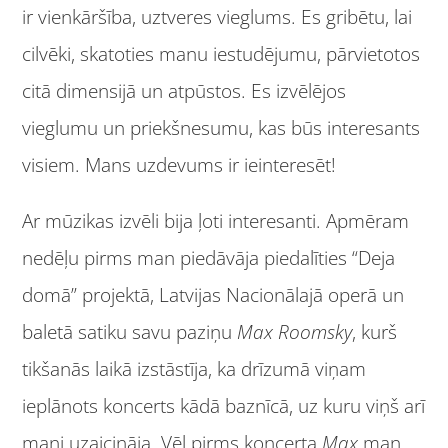
ir vienkāršība, uztveres vieglums. Es gribētu, lai
cilvēki, skatoties manu iestudējumu, pārvietotos
citā dimensijā un atpūstos. Es izvēlējos
vieglumu un priekšnesumu, kas būs interesants
visiem. Mans uzdevums ir ieinteresēt!
Ar mūzikas izvēli bija ļoti interesanti. Apmēram
nedēļu pirms man piedāvāja piedalīties “Deja
domā” projektā, Latvijas Nacionālajā operā un
baletā satiku savu paziņu
Max Roomsky
, kurš
tikšanās laikā izstāstīja, ka drīzumā viņam
ieplānots koncerts kādā baznīcā, uz kuru viņš arī
mani uzaicināja. Vēl pirms koncerta
Max
man