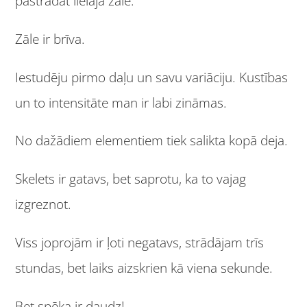
pastrādāt lielajā zālē.
Zāle ir brīva.
Iestudēju pirmo daļu un savu variāciju. Kustības
un to intensitāte man ir labi zināmas.
No dažādiem elementiem tiek salikta kopā deja.
Skelets ir gatavs, bet saprotu, ka to vajag
izgreznot.
Viss joprojām ir ļoti negatavs, strādājam trīs
stundas, bet laiks aizskrien kā viena sekunde.
Bet spēka ir daudz!