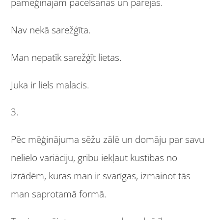
pamēģinājām pacelšanas un pārejas.
Nav nekā sarežģīta.
Man nepatīk sarežģīt lietas.
Juka ir liels malacis.
3.
Pēc mēģinājuma sēžu zālē un domāju par savu
nelielo variāciju, gribu iekļaut kustības no
izrādēm, kuras man ir svarīgas, izmainot tās
man saprotamā formā.