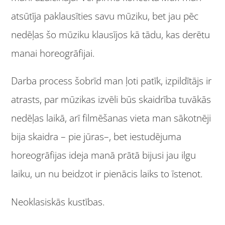
atsūtīja paklausīties savu mūziku, bet jau pēc
nedēļas šo mūziku klausījos kā tādu, kas derētu
manai horeogrāfijai.
Darba process šobrīd man ļoti patīk, izpildītājs ir
atrasts, par mūzikas izvēli būs skaidrība tuvākās
nedēļas laikā, arī filmēšanas vieta man sākotnēji
bija skaidra – pie jūras–, bet iestudējuma
horeogrāfijas ideja manā prātā bijusi jau ilgu
laiku, un nu beidzot ir pienācis laiks to īstenot.
Neoklasiskās kustības.