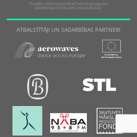
Projektu līdzfinansē REACT-EU finansējums
pandēmijas krīzes seku mazināšanai.
ATBALSTĪTĀJI UN SADARBĪBAS PARTNERI