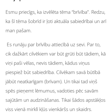
Esmu priecīgs, ka izvēlēta tēma “brīvība”. Redzu,
ka šī tēma šobrīd ir ļoti aktuāla sabiedrībai un arī
man pašam.
Es runāju par brīvību attiecībā uz sevi. Par to,
cik dažkārt cilvēkiem var būt grūti būt tādiem, kā
viņi paši vēlas, nevis tādiem, kādus viņus
piespiež būt sabiedrība. Cilvēkam savā būtībā
jābūt neatkarīgam (brīvam). Un tikai tad viņš
spēs pieņemt lēmumus, vadoties pēc savām
sajūtām un audzināšanas. Tikai šādos apstākļos
viss vienā mirklī kļūs vienkāršs un skaidrs.