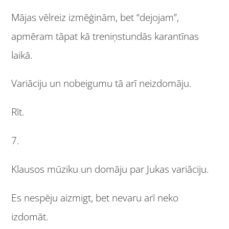
Mājas vēlreiz izmēģinām, bet “dejojam”,
apmēram tāpat kā treniņstundās karantīnas
laikā.
Variāciju un nobeigumu tā arī neizdomāju.
Rīt.
7.
Klausos mūziku un domāju par Jukas variāciju.
Es nespēju aizmigt, bet nevaru arī neko
izdomāt.