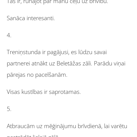
Tas ir, runājot par manu ceļu uz brīvību.
Sanāca interesanti.
4.
Treniņstunda ir pagājusi, es lūdzu savai
partnerei atnākt uz Beletāžas zāli. Parādu viņai
pārejas no pacelšanām.
Visas kustības ir saprotamas.
5.
Atbraucām uz mēģinājumu brīvdienā, lai varētu