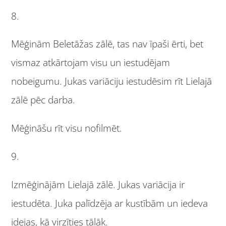
8.
Mēģinām Beletāžas zālē, tas nav īpaši ērti, bet
vismaz atkārtojam visu un iestudējam
nobeigumu. Jukas variāciju iestudēsim rīt Lielajā
zālē pēc darba.
Mēģināšu rīt visu nofilmēt.
9.
Izmēģinājām Lielajā zālē. Jukas variācija ir
iestudēta. Juka palīdzēja ar kustībām un iedeva
idejas, kā virzīties tālāk.