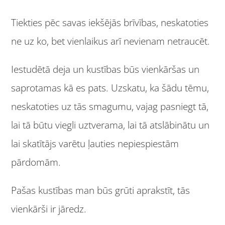
Tiekties pēc savas iekšējās brīvības, neskatoties
ne uz ko, bet vienlaikus arī nevienam netraucēt.
Iestudētā deja un kustības būs vienkāršas un
saprotamas kā es pats. Uzskatu, ka šādu tēmu,
neskatoties uz tās smagumu, vajag pasniegt tā,
lai tā būtu viegli uztverama, lai tā atslābinātu un
lai skatītājs varētu ļauties nepiespiestām
pārdomām.
Pašas kustības man būs grūti aprakstīt, tās
vienkārši ir jāredz.