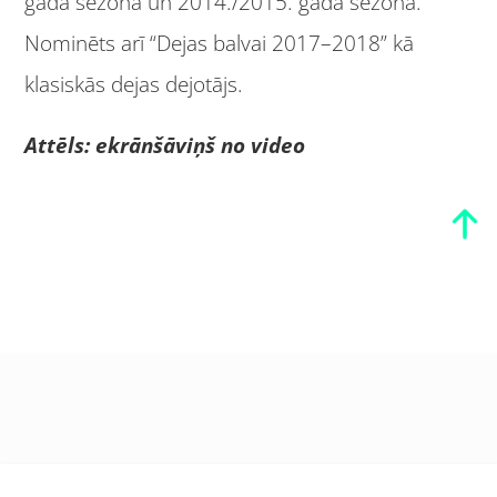
gada sezonā un 2014./2015. gada sezonā.
Nominēts arī “Dejas balvai 2017–2018” kā
klasiskās dejas dejotājs.
Attēls: ekrānšāviņš no video