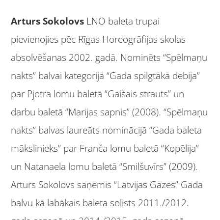
Arturs Sokolovs
LNO baleta trupai
pievienojies pēc Rīgas Horeogrāfijas skolas
absolvēšanas 2002. gadā. Nominēts “Spēlmaņu
nakts” balvai kategorijā “Gada spilgtākā debija”
par Pjotra lomu baletā “Gaišais strauts” un
darbu baletā “Marijas sapnis” (2008). “Spēlmaņu
nakts” balvas laureāts nominācijā “Gada baleta
mākslinieks” par Franča lomu baletā “Kopēlija”
un Natanaela lomu baletā “Smilšuvīrs” (2009).
Arturs Sokolovs saņēmis “Latvijas Gāzes” Gada
balvu kā labākais baleta solists 2011./2012.