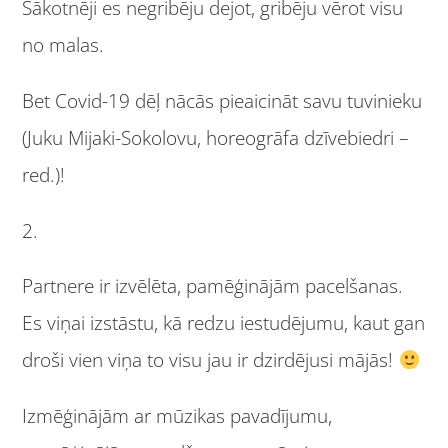
Sākotnēji es negribēju dejot, gribēju vērot visu
no malas.
Bet Covid-19 dēļ nācās pieaicināt savu tuvinieku
(Juku Mijaki-Sokolovu, horeogrāfa dzīvebiedri –
red.)!
2.
Partnere ir izvēlēta, pamēģinājām pacelšanas.
Es viņai izstāstu, kā redzu iestudējumu, kaut gan
droši vien viņa to visu jau ir dzirdējusi mājās!
Izmēģinājām ar mūzikas pavadījumu,