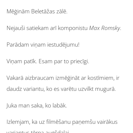
Mēģinām Beletāžas zālē.
Nejauši satiekam arī komponistu
Max Romsky
.
Parādam viņam iestudējumu!
Viņam patīk. Esam par to priecīgi.
Vakarā aizbraucam izmēģināt ar kostīmiem, ir
daudz variantu, ko es varētu uzvilkt mugurā.
Juka man saka, ko labāk.
Izlemjam, ka uz filmēšanu paņemšu vairākus
variantus tērpa augšdaļai.