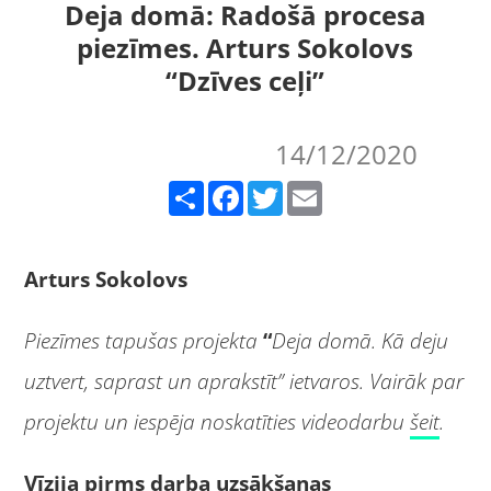
Deja domā: Radošā procesa
piezīmes. Arturs Sokolovs
“Dzīves ceļi”
14/12/2020
Share
Facebook
Twitter
Email
Arturs Sokolovs
Piezīmes tapušas projekta
“
Deja domā. Kā deju
uztvert, saprast un aprakstīt” ietvaros. Vairāk par
projektu un iespēja noskatīties videodarbu
šeit
.
Vīzija pirms darba uzsākšanas