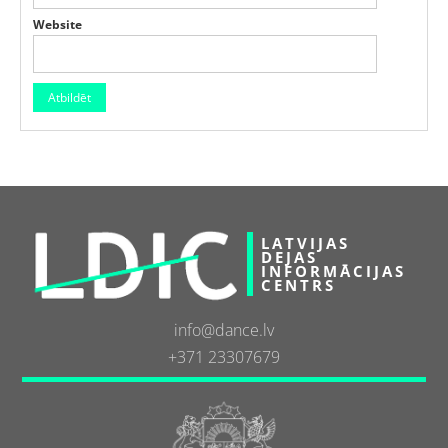
Website
LATVIJAS
DEJAS
INFORMĀCIJAS
CENTRS
info@dance.lv
+371 23307679