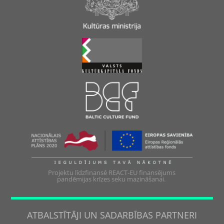
Projektu līdzfinansē REACT-EU finansējums
pandēmijas krīzes seku mazināšanai.
ATBALSTĪTĀJI UN SADARBĪBAS PARTNERI