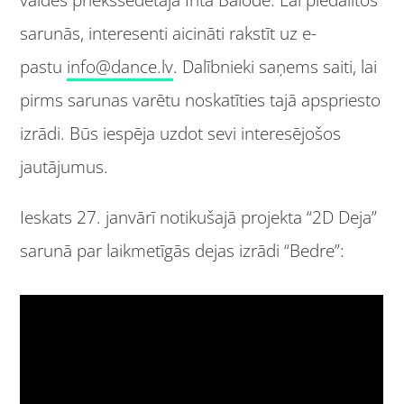
valdes priekšsēdētāja Inta Balode. Lai piedalītos
sarunās, interesenti aicināti rakstīt uz e-
pastu
info@dance.lv
. Dalībnieki saņems saiti, lai
pirms sarunas varētu noskatīties tajā apspriesto
izrādi. Būs iespēja uzdot sevi interesējošos
jautājumus.
Ieskats 27. janvārī notikušajā projekta “2D Deja”
sarunā par laikmetīgās dejas izrādi “Bedre”: