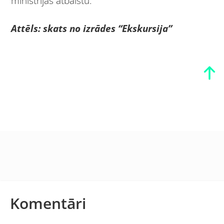
ministrijas atbalstu.
Attēls:
s
kats no izrādes “Ekskursija”
Komentāri