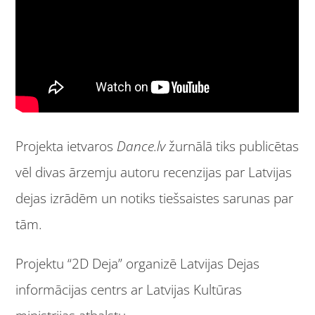
Projekta ietvaros
Dance.lv
žurnālā tiks publicētas
vēl divas ārzemju autoru recenzijas par Latvijas
dejas izrādēm un notiks tiešsaistes sarunas par
tām.
Projektu “2D Deja” organizē Latvijas Dejas
informācijas centrs ar Latvijas Kultūras