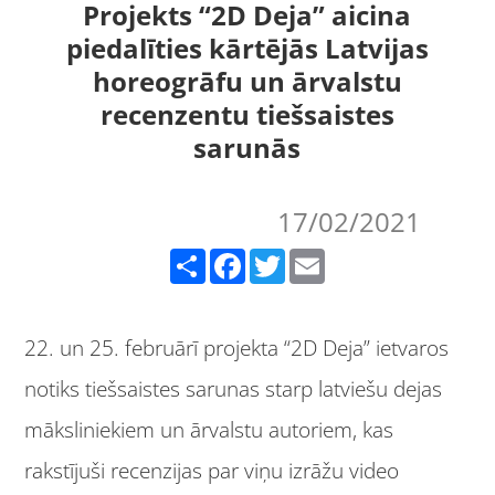
Projekts “2D Deja” aicina
piedalīties kārtējās Latvijas
horeogrāfu un ārvalstu
recenzentu tiešsaistes
sarunās
17/02/2021
Share
Facebook
Twitter
Email
22. un 25. februārī projekta “2D Deja” ietvaros
notiks tiešsaistes sarunas starp latviešu dejas
māksliniekiem un ārvalstu autoriem, kas
rakstījuši recenzijas par viņu izrāžu video