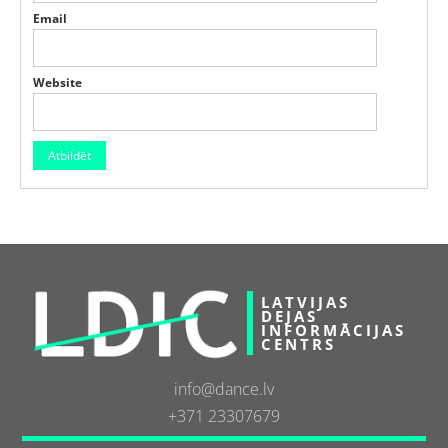
Email
Website
LATVIJAS
DEJAS
INFORMĀCIJAS
CENTRS
info@dance.lv
+371 23307679