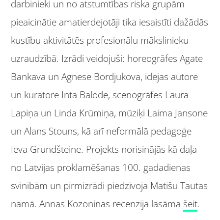
darbinieki un no atstumtības riska grupām
pieaicinātie amatierdejotāji tika iesaistīti dažādās
kustību aktivitātēs profesionālu mākslinieku
uzraudzībā. Izrādi veidojuši: horeogrāfes Agate
Bankava un Agnese Bordjukova, idejas autore
un kuratore Inta Balode, scenogrāfes Laura
Lapiņa un Linda Krūmiņa, mūziķi Laima Jansone
un Alans Stouns, kā arī neformālā pedagoģe
Ieva Grundšteine. Projekts norisinājās kā daļa
no Latvijas proklamēšanas 100. gadadienas
svinībām un pirmizrādi piedzīvoja Matīšu Tautas
namā. Annas Kozoninas recenzija lasāma
šeit
.