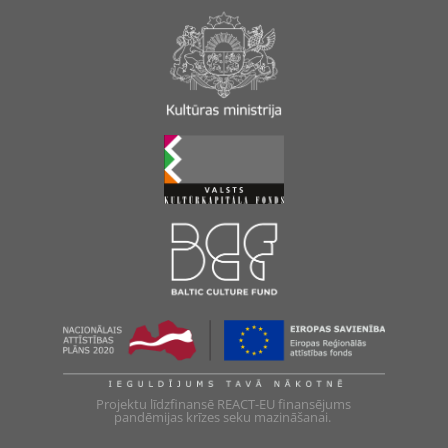
Projektu līdzfinansē REACT-EU finansējums
pandēmijas krīzes seku mazināšanai.