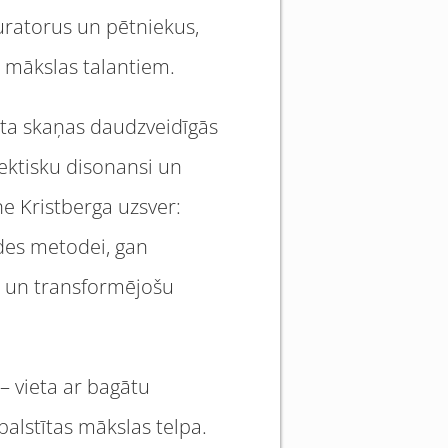
kuratorus un pētniekus,
 mākslas talantiem.
pēta skaņas daudzveidīgās
ktisku disonansi un
e Kristberga uzsver:
ades metodei, gan
ku un transformējošu
 – vieta ar bagātu
alstītas mākslas telpa.