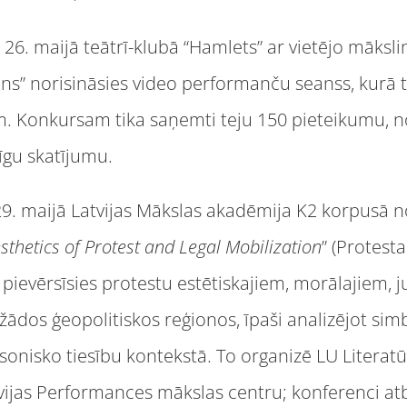
s 26. maijā teātrī-klubā “Hamlets” ar vietējo māksl
uns” norisināsies video performanču seanss, kurā ti
. Konkursam tika saņemti teju 150 pieteikumu, no 
īgu skatījumu.
 29. maijā Latvijas Mākslas akadēmija K2 korpusā n
sthetics of Protest and Legal Mobilization
” (Protesta
 pievērsīsies protestu estētiskajiem, morālajiem, j
ādos ģeopolitiskos reģionos, īpaši analizējot sim
sonisko tiesību kontekstā. To organizē LU Literatū
tvijas Performances mākslas centru; konferenci atb