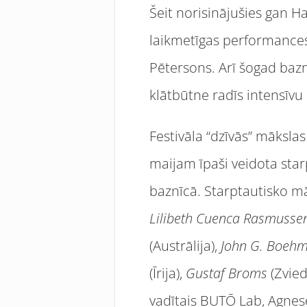
Šeit norisinājušies gan Har
laikmetīgas performances v
Pētersons. Arī šogad bazn
klātbūtne radīs intensīvu
Festivāla “dzīvās” māksla
maijam īpaši veidota sta
baznīcā. Starptautisko mā
Lilibeth Cuenca Rasmuss
(Austrālija),
John G. Boeh
(Īrija),
Gustaf Broms
(Zvied
vadītais BUTŌ Lab, Agnese