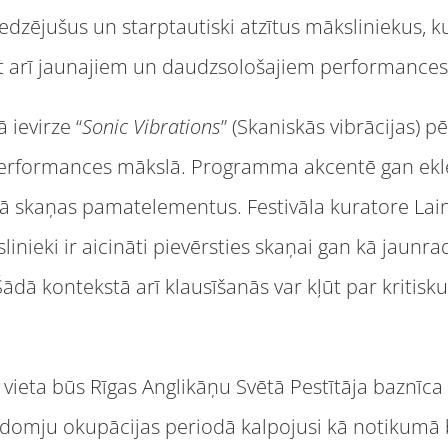
redzējušus un starptautiski atzītus māksliniekus, 
t arī jaunajiem un daudzsološajiem performances
 ievirze “
Sonic Vibrations
” (Skaniskās vibrācijas) 
performances mākslā. Programma akcentē gan ekle
ā skaņas pamatelementus. Festivāla kuratore Lain
linieki ir aicināti pievērsties skaņai gan kā jaunr
ādā kontekstā arī klausīšanās var kļūt par kritis
 vieta būs Rīgas Anglikāņu Svētā Pestītāja baznīca
padomju okupācijas periodā kalpojusi kā notikumā b