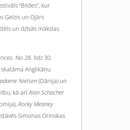
stivāls “Bildes”, kur
ps Ģelzis un Ojārs
ttēls un dzīvās mākslas
ces. No 28. līdz 30.
s skatāma Anglikāņu
adame Nielsen
(Dānija) un
nību, kā arī
Alan Schacher
omija),
Rocky Meaney
pārstāvēs Simonas Orinskas