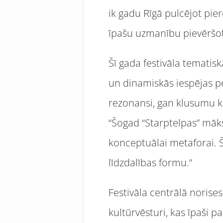
ik gadu Rīgā pulcējot pie
īpašu uzmanību pievēršo
Šī gada festivāla tematiskā
un dinamiskās iespējas 
rezonansi, gan klusumu k
“Šogad “Starptelpas” māks
konceptuālai metaforai. Š
līdzdalības formu.”
Festivāla centrālā norises
kultūrvēsturi, kas īpaši 