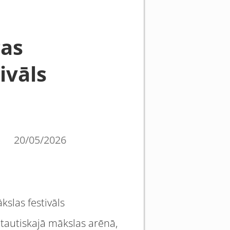
gas
ivāls
20/05/2026
kslas festivāls
ptautiskajā mākslas arēnā,