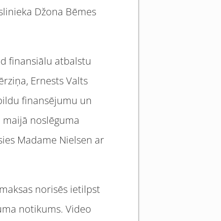
kslinieka Džona Bēmes
d finansiālu atbalstu
ērziņa, Ernests Valts
apildu finansējumu un
1. maijā noslēguma
āsies Madame Nielsen ar
aksas norisēs ietilpst
ēguma notikums. Video