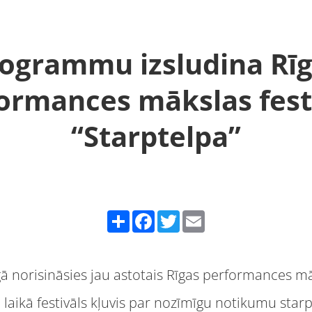
ogrammu izsludina Rī
ormances mākslas fest
“Starptelpa”
Share
Facebook
Twitter
Email
gā norisināsies jau astotais Rīgas performances mā
 laikā festivāls kļuvis par nozīmīgu notikumu star