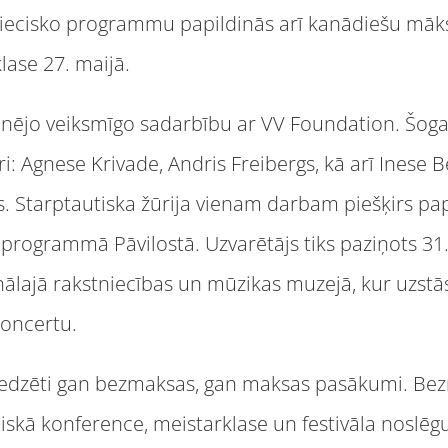
tniecisko programmu papildinās arī kanādiešu mā
lase 27. maijā.
zšinējo veiksmīgo sadarbību ar VV Foundation. Šoga
: Agnese Krivade, Andris Freibergs, kā arī Inese B
is. Starptautiska žūrija vienam darbam piešķirs p
” programmā Pāvilostā. Uzvarētājs tiks paziņots 3
ālajā rakstniecības un mūzikas muzejā, kur uzst
koncertu.
dzēti gan bezmaksas, gan maksas pasākumi. Bezm
tniskā konference, meistarklase un festivāla nosl