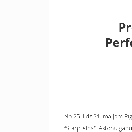
Pr
Perf
No 25. līdz 31. maijam Rī
“Starptelpa”. Astoņu gadu