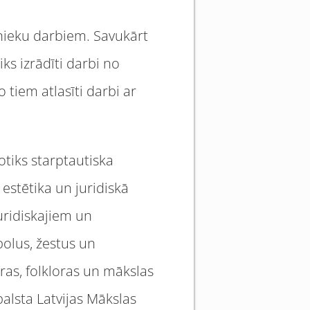
inieku darbiem. Savukārt
ks izrādīti darbi no
tiem atlasīti darbi ar
otiks starptautiska
 estētika un juridiskā
uridiskajiem un
bolus, žestus un
ras, folkloras un mākslas
alsta Latvijas Mākslas