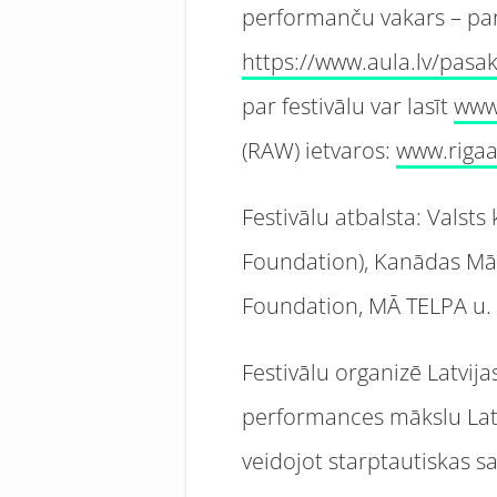
performanču vakars – par
https://www.aula.lv/pasa
par festivālu var lasīt
www
(RAW) ietvaros:
www.riga
Festivālu atbalsta: Valst
Foundation), Kanādas Māk
Foundation, MĀ TELPA u. 
Festivālu organizē Latvij
performances mākslu Latvi
veidojot starptautiskas s