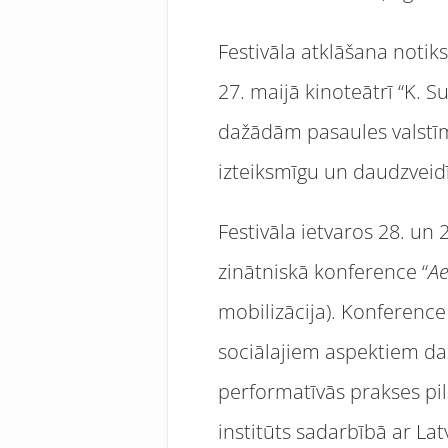
Festivāla atklāšana notik
27. maijā kinoteātrī “K. S
dažādām pasaules valstīm
izteiksmīgu un daudzveid
Festivāla ietvaros 28. un
zinātniskā konference “
Ae
mobilizācija). Konference
sociālajiem aspektiem daž
performatīvās prakses pil
institūts sadarbībā ar La