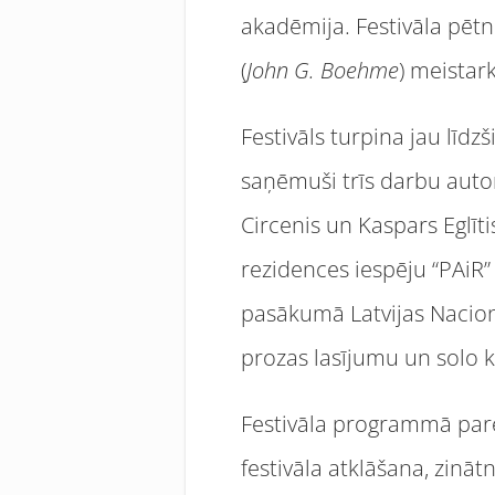
akadēmija. Festivāla pē
(
John G. Boehme
) meistark
Festivāls turpina jau līd
saņēmuši trīs darbu autori
Circenis un Kaspars Eglīt
rezidences iespēju “PAiR
pasākumā Latvijas Nacion
prozas lasījumu un solo 
Festivāla programmā pare
festivāla atklāšana, zinā