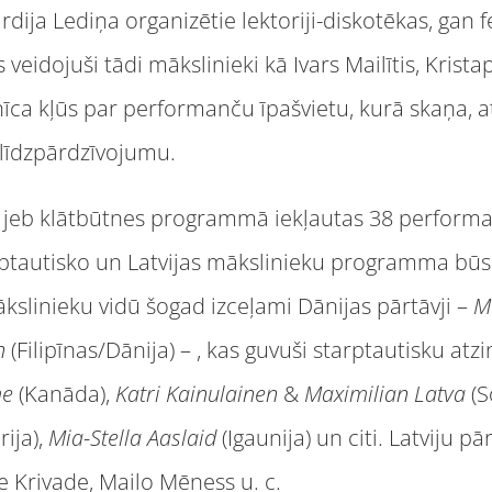
dija Lediņa organizētie lektoriji-diskotēkas, gan fe
eidojuši tādi mākslinieki kā Ivars Mailītis, Krista
īca kļūs par performanču īpašvietu, kurā skaņa, a
 līdzpārdzīvojumu.
s jeb klātbūtnes programmā iekļautas 38 performan
rptautisko un Latvijas mākslinieku programma bū
kslinieku vidū šogad izceļami Dānijas pārtāvji –
M
en
(Filipīnas/Dānija) – , kas guvuši starptautisku atzi
me
(Kanāda),
Katri Kainulainen
&
Maximilian Latva
(S
rija),
Mia-Stella Aaslaid
(Igaunija) un citi. Latviju 
 Krivade, Mailo Mēness u. c.