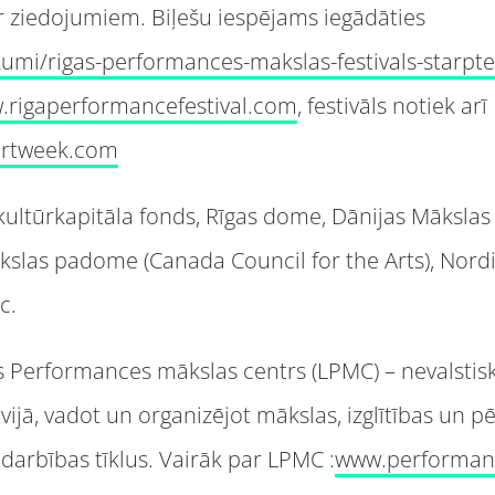
 ziedojumiem. Biļešu iespējams iegādāties
kumi/rigas-performances-makslas-festivals-starpt
.rigaperformancefestival.com
, festivāls notiek a
artweek.com
s kultūrkapitāla fonds, Rīgas dome, Dānijas Mākslas
slas padome (Canada Council for the Arts), Nordi
c.
as Performances mākslas centrs (LPMC) – nevalstiska
jā, vadot un organizējot mākslas, izglītības un p
adarbības tīklus. Vairāk par LPMC :
www.performanc