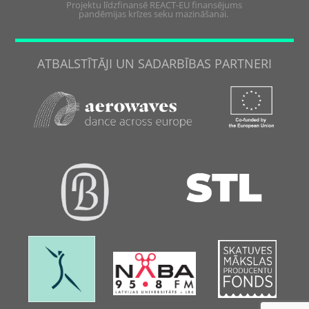
Projektu līdzfinansē REACT-EU finansējums
pandēmijas krīzes seku mazināšanai.
ATBALSTĪTĀJI UN SADARBĪBAS PARTNERI