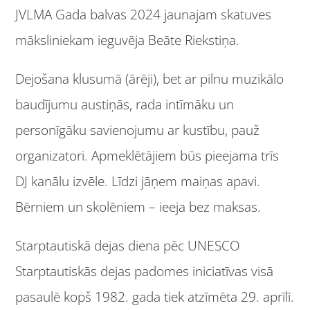
JVLMA Gada balvas 2024 jaunajam skatuves
māksliniekam ieguvēja Beāte Riekstiņa.
Dejošana klusumā (ārēji), bet ar pilnu muzikālo
baudījumu austiņās, rada intīmāku un
personīgāku savienojumu ar kustību, pauž
organizatori. Apmeklētājiem būs pieejama trīs
DJ kanālu izvēle. Līdzi jāņem maiņas apavi.
Bērniem un skolēniem – ieeja bez maksas.
Starptautiskā dejas diena pēc UNESCO
Starptautiskās dejas padomes iniciatīvas visā
pasaulē kopš 1982. gada tiek atzīmēta 29. aprīlī.