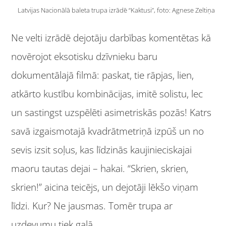
Latvijas Nacionālā baleta trupa izrādē “Kaktusi”, foto: Agnese Zeltiņa
Ne velti izrādē dejotāju darbības komentētas kā
novērojot eksotisku dzīvnieku baru
dokumentālajā filmā: paskat, tie rāpjas, lien,
atkārto kustību kombinācijas, imitē solistu, lec
un sastingst uzspēlēti asimetriskās pozās! Katrs
savā izgaismotajā kvadrātmetriņā izpūš un no
sevis izsit soļus, kas līdzinās kaujinieciskajai
maoru tautas dejai – hakai. “Skrien, skrien,
skrien!” aicina teicējs, un dejotāji lēkšo viņam
līdzi. Kur? Ne jausmas. Tomēr trupa ar
uzdevumu tiek galā.