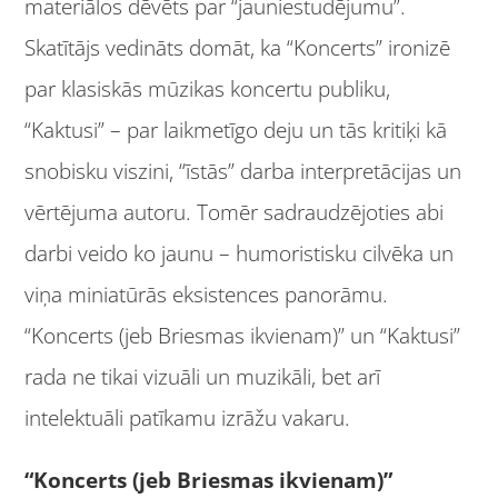
materiālos dēvēts par “jauniestudējumu”.
Skatītājs vedināts domāt, ka “Koncerts” ironizē
par klasiskās mūzikas koncertu publiku,
“Kaktusi” ­– par laikmetīgo deju un tās kritiķi kā
snobisku viszini, “īstās” darba interpretācijas un
vērtējuma autoru. Tomēr sadraudzējoties abi
darbi veido ko jaunu – humoristisku cilvēka un
viņa miniatūrās eksistences panorāmu.
“Koncerts (jeb Briesmas ikvienam)” un “Kaktusi”
rada ne tikai vizuāli un muzikāli, bet arī
intelektuāli patīkamu izrāžu vakaru.
“Koncerts (jeb Briesmas ikvienam)”