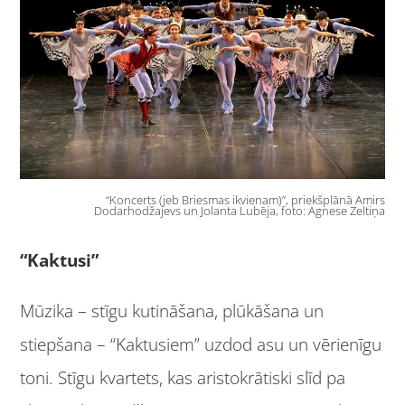
“Koncerts (jeb Briesmas ikvienam)”, priekšplānā Amirs
Dodarhodžajevs un Jolanta Lubēja, foto: Agnese Zeltiņa
“Kaktusi”
Mūzika – stīgu kutināšana, plūkāšana un
stiepšana – “Kaktusiem” uzdod asu un vērienīgu
toni. Stīgu kvartets, kas aristokrātiski slīd pa