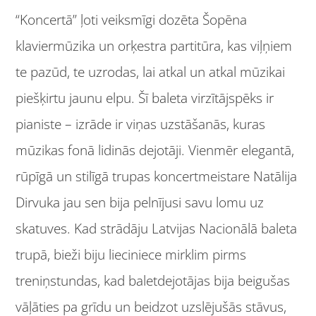
“Koncertā” ļoti veiksmīgi dozēta Šopēna
klaviermūzika un orķestra partitūra, kas viļņiem
te pazūd, te uzrodas, lai atkal un atkal mūzikai
piešķirtu jaunu elpu. Šī baleta virzītājspēks ir
pianiste – izrāde ir viņas uzstāšanās, kuras
mūzikas fonā lidinās dejotāji. Vienmēr elegantā,
rūpīgā un stilīgā trupas koncertmeistare Natālija
Dirvuka jau sen bija pelnījusi savu lomu uz
skatuves. Kad strādāju Latvijas Nacionālā baleta
trupā, bieži biju lieciniece mirklim pirms
treniņstundas, kad baletdejotājas bija beigušas
vāļāties pa grīdu un beidzot uzslējušās stāvus,