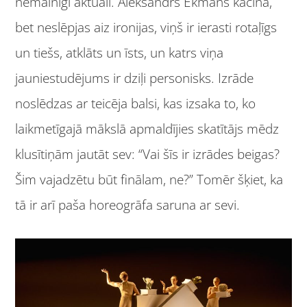
nemainīgi aktuāli. Aleksandrs Ekmans kacina,
bet neslēpjas aiz ironijas, viņš ir ierasti rotaļīgs
un tiešs, atklāts un īsts, un katrs viņa
jauniestudējums ir dziļi personisks. Izrāde
noslēdzas ar teicēja balsi, kas izsaka to, ko
laikmetīgajā mākslā apmaldījies skatītājs mēdz
klusītiņām jautāt sev: “Vai šīs ir izrādes beigas?
Šim vajadzētu būt finālam, ne?” Tomēr šķiet, ka
tā ir arī paša horeogrāfa saruna ar sevi.