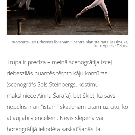
“Koncerts (jeb Briesmas ikvienam)”, centrā pianiste Natālija Dirvuka,
foto: Agnese Zeltiņa
Trupa ir precīza – melnā scenogrāfija izceļ
debeszilās puantēs tērpto kāju kontūras
(scenogrāfs Sols Steinbergs, kostīmu
māksliniece Airīna Šarafa), bet šķiet, ka savs
nopelns ir arī “īstam” skatienam citam uz citu, ko
atļauj abi viencēlieni. Nevis slepena vai
horeogrāfijā iekodēta saskatīšanās, lai