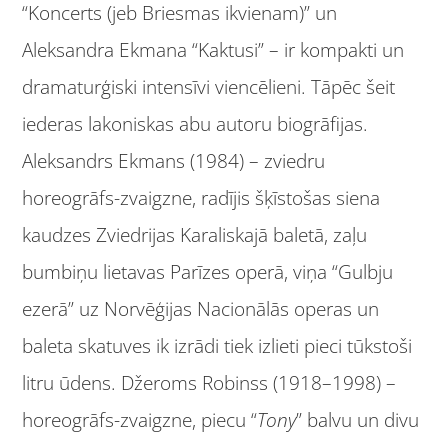
“Koncerts (jeb Briesmas ikvienam)” un
Aleksandra Ekmana “Kaktusi” – ir kompakti un
dramaturģiski intensīvi viencēlieni. Tāpēc šeit
iederas lakoniskas abu autoru biogrāfijas.
Aleksandrs Ekmans (1984) – zviedru
horeogrāfs-zvaigzne, radījis šķīstošas siena
kaudzes Zviedrijas Karaliskajā baletā, zaļu
bumbiņu lietavas Parīzes operā, viņa “Gulbju
ezerā” uz Norvēģijas Nacionālās operas un
baleta skatuves ik izrādi tiek izlieti pieci tūkstoši
litru ūdens. Džeroms Robinss (1918–1998) –
horeogrāfs-zvaigzne, piecu “
Tony
” balvu un divu