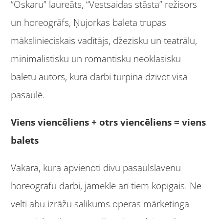
“Oskaru” laureāts, “Vestsaidas stāsta” režisors
un horeogrāfs, Ņujorkas baleta trupas
mākslinieciskais vadītājs, džezisku un teatrālu,
minimālistisku un romantisku neoklasisku
baletu autors, kura darbi turpina dzīvot visā
pasaulē.
Viens viencēliens + otrs viencēliens = viens
balets
Vakarā, kurā apvienoti divu pasaulslavenu
horeogrāfu darbi, jāmeklē arī tiem kopīgais. Ne
velti abu izrāžu salikums operas mārketinga