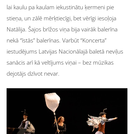
lai kaulu pa kaulam iekustinātu ķermeni pie
stieņa, un zālē mērķtiecīgi, bet vērīgi iesoļoja
Natālija. Šajos brīžos viņa bija vairāk balerīna
nekā “īstās” balerīnas. Varbūt “Koncerta”
iestudējums Latvijas Nacionālajā baletā neviļus
sanācis arī kā veltījums viņai – bez mūzikas
dejotājs dzīvot nevar.