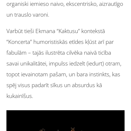
organiski iemieso naivo, ekscentrisko, aizrautīgo
un trauslo varoni.
Varbūt tieši Ekmana “Kaktusu” kontekstā
“Koncerta” humoristiskās etīdes kļūst arī par
fabulām – tajās ilustrēta cilvēka naivā ticība
savai unikalitātei, impulss iedzelt (iedurt) otram,
topot ievainotam pašam, un bara instinkts, kas
spēj visus padarīt sīkus un absurdus kā
kukainīšus.