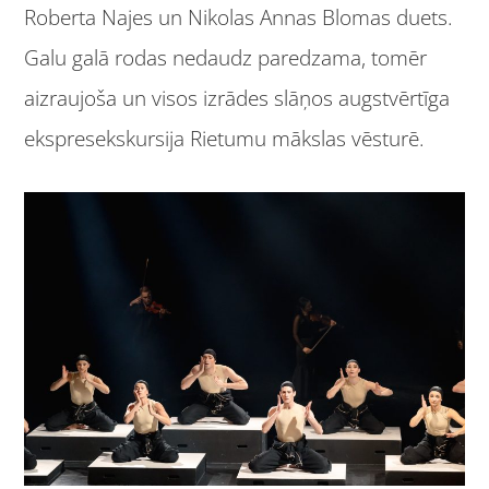
Roberta Najes un Nikolas Annas Blomas duets.
Galu galā rodas nedaudz paredzama, tomēr
aizraujoša un visos izrādes slāņos augstvērtīga
ekspresekskursija Rietumu mākslas vēsturē.