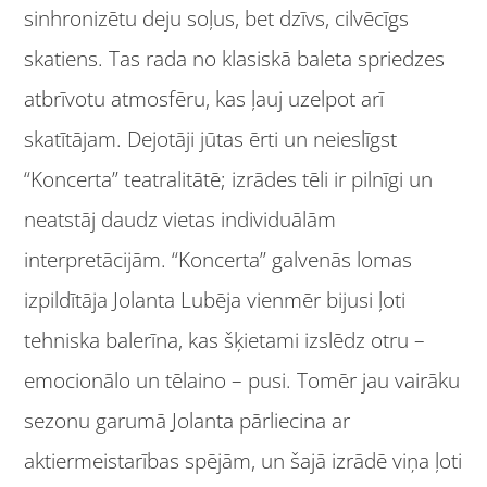
sinhronizētu deju soļus, bet dzīvs, cilvēcīgs
skatiens. Tas rada no klasiskā baleta spriedzes
atbrīvotu atmosfēru, kas ļauj uzelpot arī
skatītājam. Dejotāji jūtas ērti un neieslīgst
“Koncerta” teatralitātē; izrādes tēli ir pilnīgi un
neatstāj daudz vietas individuālām
interpretācijām. “Koncerta” galvenās lomas
izpildītāja Jolanta Lubēja vienmēr bijusi ļoti
tehniska balerīna, kas šķietami izslēdz otru –
emocionālo un tēlaino – pusi. Tomēr jau vairāku
sezonu garumā Jolanta pārliecina ar
aktiermeistarības spējām, un šajā izrādē viņa ļoti