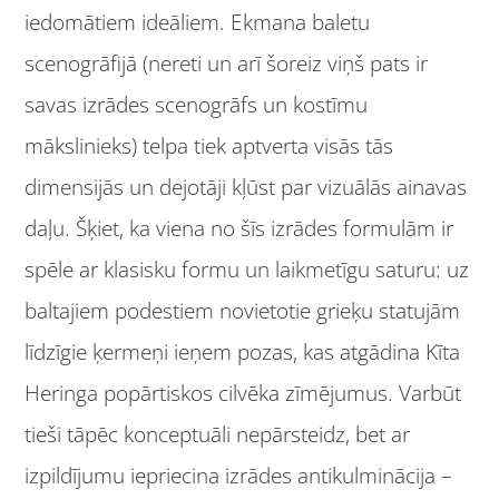
iedomātiem ideāliem. Ekmana baletu
scenogrāfijā (nereti un arī šoreiz viņš pats ir
savas izrādes scenogrāfs un kostīmu
mākslinieks) telpa tiek aptverta visās tās
dimensijās un dejotāji kļūst par vizuālās ainavas
daļu. Šķiet, ka viena no šīs izrādes formulām ir
spēle ar klasisku formu un laikmetīgu saturu: uz
baltajiem podestiem novietotie grieķu statujām
līdzīgie ķermeņi ieņem pozas, kas atgādina Kīta
Heringa popārtiskos cilvēka zīmējumus. Varbūt
tieši tāpēc konceptuāli nepārsteidz, bet ar
izpildījumu iepriecina izrādes antikulminācija –