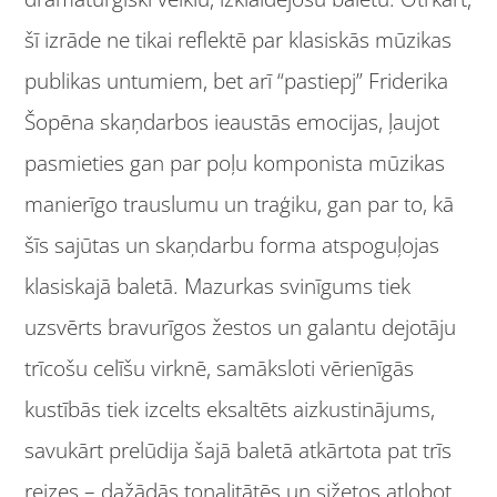
šī izrāde ne tikai reflektē par klasiskās mūzikas
publikas untumiem, bet arī “pastiepj” Friderika
Šopēna skaņdarbos ieaustās emocijas, ļaujot
pasmieties gan par poļu komponista mūzikas
manierīgo trauslumu un traģiku, gan par to, kā
šīs sajūtas un skaņdarbu forma atspoguļojas
klasiskajā baletā. Mazurkas svinīgums tiek
uzsvērts bravurīgos žestos un galantu dejotāju
trīcošu celīšu virknē, samāksloti vērienīgās
kustībās
tiek izcelts eksaltēts aizkustinājums,
savukārt prelūdija šajā baletā atkārtota pat trīs
reizes – dažādās tonalitātēs un sižetos atlobot