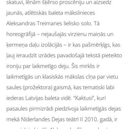
skatuvi, lēnām šķērso proscēniju un aizsedz
jaunās, atlētiskās baleta mākslinieces
Aleksandras Treimanes lielisko solo. Tā
horeogrāfijā – nejaušajās virzienu maiņās un
ķermeņa daļu izolācijās – ir kas pašmērķīgs, kas
ļauj ieraudzīt izrādes pavadošajā tekstā pieteikto
ironiju par laikmetīgo deju. Šis mirklis ir
laikmetīgās un klasiskās mākslas cīņa par vietu
saules (prožektora) gaismā, kas tematiski labi
iederas Latvijas baleta vidē. “Kaktusi”, kuri
pasaules pirmizrādi piedzīvoja laikmetīgās dejas
mekā Nīderlandes Dejas teātrī II 2010. gadā, ir