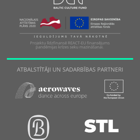
Projektu līdzfinansē REACT-EU finansējums
pandēmijas krīzes seku mazināšanai.
ATBALSTĪTĀJI UN SADARBĪBAS PARTNERI