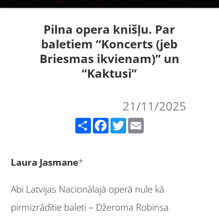
Pilna opera knišļu. Par
baletiem “Koncerts (jeb
Briesmas ikvienam)” un
“Kaktusi”
21/11/2025
Share
Facebook
Twitter
Email
Laura Jasmane
*
Abi Latvijas Nacionālajā operā nule kā
pirmizrādītie baleti – Džeroma Robinsa