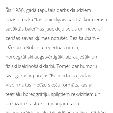
Šis 1956. gadā tapušais darbs daudziem
pazīstams kā “tas smieklīgais balets”, kurā ierasti
savāktās balerīnas jauc deju soļus un “neveikli”
cenšas savas kļūmes notušēt. Bez šaubām –
Džeroma Robinsa repertuārā ir citi,
horeogrāfiski augstvērtīgāki, aizraujošāki un
fiziski izaicinošāki darbi. Tomēr par humoru
svarīgākas ir pārējās “Koncerta” izejvielas.
Vispirms tas ir etīžu-skeču formāts, kas ar
teatrālu horeogrāfiju, spilgtiem rekvizītiem un
precīzām stāstu kulminācijām rada
dramaturģiski veiklu, izklaidējošu baletu. Otrkārt,