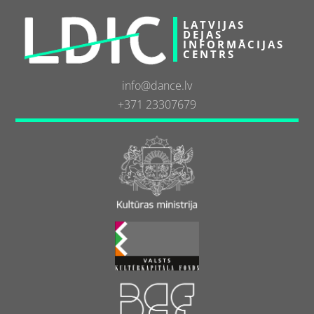
LATVIJAS
DEJAS
INFORMĀCIJAS
CENTRS
info@dance.lv
+371 23307679