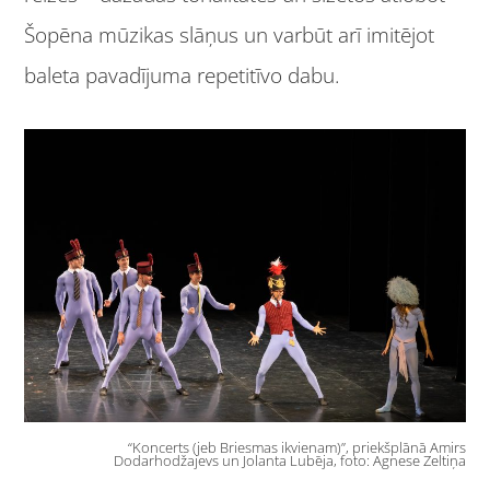
Šopēna mūzikas slāņus un varbūt arī imitējot
baleta pavadījuma repetitīvo dabu.
“Koncerts (jeb Briesmas ikvienam)”, priekšplānā Amirs
Dodarhodžajevs un Jolanta Lubēja, foto: Agnese Zeltiņa