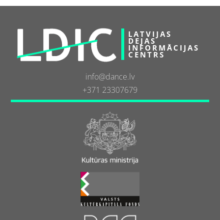
LATVIJAS
DEJAS
INFORMĀCIJAS
CENTRS
info@dance.lv
+371 23307679