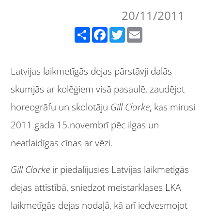
20/11/2011
Share
Facebook
Twitter
Email
Latvijas laikmetīgās dejas pārstāvji dalās
skumjās ar kolēģiem visā pasaulē, zaudējot
horeogrāfu un skolotāju
Gill Clarke
, kas mirusi
2011.gada 15.novembrī pēc ilgas un
neatlaidīgas cīņas ar vēzi.
Gill Clarke
ir piedalījusies Latvijas laikmetīgās
dejas attīstībā, sniedzot meistarklases LKA
laikmetīgās dejas nodaļā, kā arī iedvesmojot