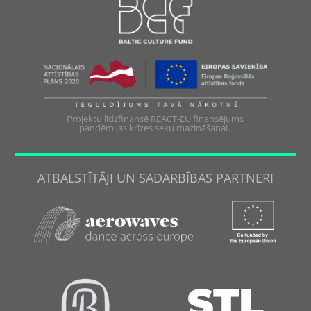
Projektu līdzfinansē REACT-EU finansējums
pandēmijas krīzes seku mazināšanai.
ATBALSTĪTĀJI UN SADARBĪBAS PARTNERI