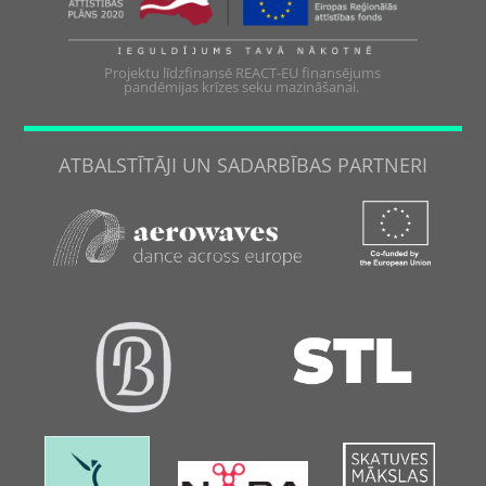
Projektu līdzfinansē REACT-EU finansējums
pandēmijas krīzes seku mazināšanai.
ATBALSTĪTĀJI UN SADARBĪBAS PARTNERI