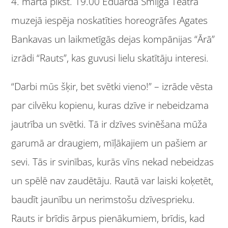
4. martā plkst. 19.00 Eduarda Smiļģa Teātra
muzejā iespēja noskatīties horeogrāfes Agates
Bankavas un laikmetīgās dejas kompānijas “Ārā”
izrādi “Rauts”, kas guvusi lielu skatītāju interesi.
“Darbi mūs šķir, bet svētki vieno!” – izrāde vēsta
par cilvēku kopienu, kuras dzīve ir nebeidzama
jautrība un svētki. Tā ir dzīves svinēšana mūža
garumā ar draugiem, mīļākajiem un pašiem ar
sevi. Tās ir svinības, kurās vīns nekad nebeidzas
un spēlē nav zaudētāju. Rautā var laiski koķetēt,
baudīt jaunību un nerimstošu dzīvesprieku.
Rauts ir brīdis ārpus pienākumiem, brīdis, kad