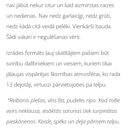
nav jābūt nekur citur un kad aizmirstas raizes
un nedienas. Nav nedz garlaicīgi, nedz grūti,
nedz kādā citā veidā pelēki. Vienkārši bauda.
Šādi vakari ir negulēšanas vērti.
Izrādes formāts ļauj skatītājiem pašiem būt
svinību dalībniekiem un viesiem, kuriem tikai
jāļaujas vispārējas līksmības atmosfērai, ko rada
13 dejotāji, virtuozi pārvietojoties pa telpu.
“Reibonis plešas, vīns līst, pudeles ripo. Kad mēle
vairs neklausa, iesāktās sarunas tiek turpinātas
pieskārienos. Kaisle, spēks un deja pārņem telpu.