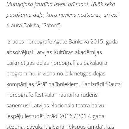
Mutuļojoša jaunība ievelk arī mani. Tālāk seko
pasākuma daļa, kuru neviens neatceras, arī es.”
/Laura Bokiša, “Satori”)
Izrādes horeogrāfe Agate Bankava 2015. gadā
absolvējusi Latvijas Kultūras akadēmijas
Laikmetīgās dejas horeogrāfijas bakalaura
programmu, ir viena no laikmetīgās dejas
kompānijas “Ārā” dalībniekiem. Par izrādi “Rauts”
horeogrāfe festivālā “Patriarha rudens”
saņēmusi Latvijas Nacionālā teātra balvu –
iespēju iestudēt izrādi 2016./ 2017. gada
sezonā. Savukārt glezna “Iekšpus cimda”, kas