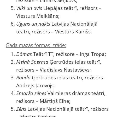
režisors – Elmārs Seņkovs;
Vilki un avis
Liepājas teātrī, režisors –
Viesturs Meikšāns;
Uguns un nakts
Latvijas Nacionālajā
teātrī, režisors – Viesturs Kairišs.
Gada mazās formas izrāde:
Dāmas
Teātrī TT, režisore – Inga Tropa;
Melnā Sperma
Ģertrūdes ielas teātrī,
režisors – Vladislavs Nastavševs;
Rondo
Ģertrūdes ielas teātrī, režisors –
Andrejs Jarovojs;
Smaržo sēnes
Valmieras drāmas teātrī,
režisors – Mārtiņš Eihe;
Zēns
Latvijas Nacionālajā teātrī, režisors
– Elmārs Seņkovs.