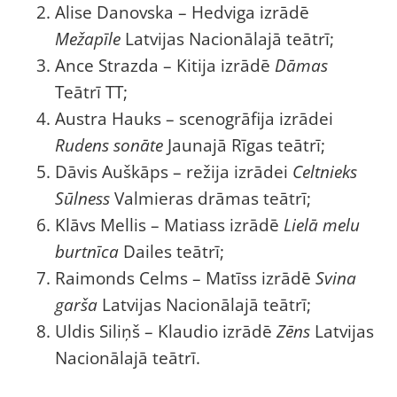
Alise Danovska – Hedviga izrādē
Mežapīle
Latvijas Nacionālajā teātrī;
Ance Strazda – Kitija izrādē
Dāmas
Teātrī TT;
Austra Hauks – scenogrāfija izrādei
Rudens sonāte
Jaunajā Rīgas teātrī;
Dāvis Auškāps – režija izrādei
Celtnieks
Sūlness
Valmieras drāmas teātrī;
Klāvs Mellis – Matiass izrādē
Lielā melu
burtnīca
Dailes teātrī;
Raimonds Celms – Matīss izrādē
Svina
garša
Latvijas Nacionālajā teātrī;
Uldis Siliņš – Klaudio izrādē
Zēns
Latvijas
Nacionālajā teātrī.