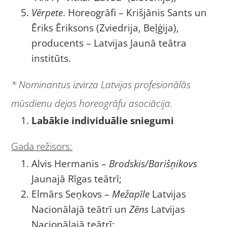
Vērpete
. Horeogrāfi – Krišjānis Sants un
Ēriks Ēriksons (Zviedrija, Beļģija),
producents – Latvijas Jaunā teātra
institūts.
* Nominantus izvirza Latvijas profesionālās
mūsdienu dejas horeogrāfu asociācija.
Labākie individuālie sniegumi
Gada režisors:
Alvis Hermanis –
Brodskis/Barišņikovs
Jaunajā Rīgas teātrī;
Elmārs Seņkovs –
Mežapīle
Latvijas
Nacionālajā teātrī un
Zēns
Latvijas
Nacionālajā teātrī;