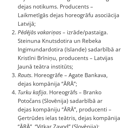
dejas notikums. Producents –
Laikmetīgās dejas horeogrāfu asociācija
Latvijā;
Pēdējās vakariņas
– izrāde/pastaiga.
Steinuna Knutsdotira un Rebeka
Ingimundardotira (Islande) sadarbībā ar
Kristīni Brīniņu, producents – Latvijas
Jaunā teātra institūts;
Rauts
. Horeogrāfe – Agate Bankava,
dejas kompānija “ĀRĀ”;
Turku kafija
. Horeogrāfs – Branko
Potočans (Slovēnija) sadarbībā ar
dejas kompāniju “ĀRĀ”, producenti –
Ģertrūdes ielas teātris, dejas kompānija
“ĀRĀ”, “Vitkar Zavod” (Slovēnija);