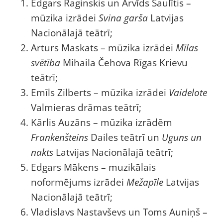
Edgars Raginskis un Arvīds Saulītis –
mūzika izrādei
Svina garša
Latvijas
Nacionālajā teātrī;
Arturs Maskats – mūzika izrādei
Mīlas
svētība
Mihaila Čehova Rīgas Krievu
teātrī;
Emīls Zilberts – mūzika izrādei
Vaidelote
Valmieras drāmas teātrī;
Kārlis Auzāns – mūzika izrādēm
Frankenšteins
Dailes teātrī un
Uguns un
nakts
Latvijas Nacionālajā teātrī;
Edgars Mākens – muzikālais
noformējums izrādei
Mežapīle
Latvijas
Nacionālajā teātrī;
Vladislavs Nastavševs un Toms Auniņš –