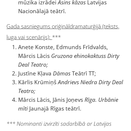
mūzika izrādei
Asins kāzas
Latvijas
Nacionālajā teātrī.
Gada sasniegums oriģināldramaturģijā (teksts,
luga vai scenārijs):
***
Anete Konste, Edmunds Frīdvalds,
Mārcis Lācis
Gruzona ehinokaktuss Dirty
Deal Teatro;
Justīne Kļava
Dāmas
Teātrī TT;
Kārlis Krūmiņš
Andrievs Niedra Dirty Deal
Teatro;
Mārcis Lācis, Jānis Joņevs
Rīga. Urbānie
mīti
Jaunajā Rīgas teātrī.
*** Nominanti izvirzīti sadarbībā ar Latvijas