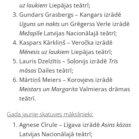
uz laukiem
Liepājas teātrī;
Gundars Grasbergs – Kangars izrādē
Uguns un nakts
un Grēgerss Verle izrādē
Mežapīle
Latvijas Nacionālajā teātrī;
Kaspars Kārkliņš – Veročka izrādē
Mēnesis uz laukiem
Liepājas teātrī;
Lauris Dzelzītis – Soļonijs izrādē
Trīs
māsas
Dailes teātrī;
Mārtiņš Meiers – Korovjevs izrādē
Meistars un Margarita
Valmieras drāmas
teātrī.
Gada jaunie skatuves mākslinieki:
Agnese Cīrule – Līgava izrādē
Asins kāzas
Latvijas Nacionālajā teātrī;