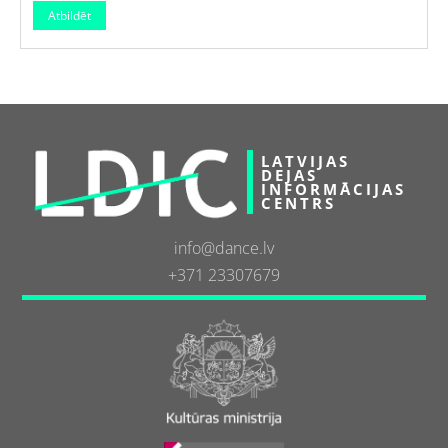
LATVIJAS
DEJAS
INFORMĀCIJAS
CENTRS
info@dance.lv
+371 23307679