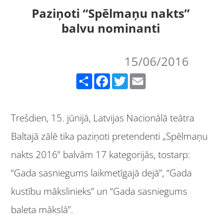
Paziņoti “Spēlmaņu nakts”
balvu nominanti
15/06/2016
Share
Facebook
Twitter
Email
Trešdien, 15. jūnijā, Latvijas Nacionālā teātra
Baltajā zālē tika paziņoti pretendenti „Spēlmaņu
nakts 2016” balvām 17 kategorijās, tostarp:
“Gada sasniegums laikmetīgajā dejā”, “Gada
kustību mākslinieks” un “Gada sasniegums
baleta mākslā”.