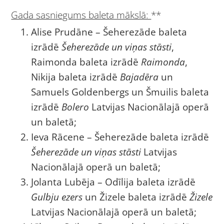
Gada sasniegums baleta mākslā:
**
Alise Prudāne – Šeherezāde baleta
izrādē
Šeherezāde un viņas stāsti
,
Raimonda baleta izrādē
Raimonda
,
Nikija baleta izrādē
Bajadēra
un
Samuels Goldenbergs un Šmuilis baleta
izrādē
Bolero
Latvijas Nacionālajā operā
un baletā;
Ieva Rācene – Šeherezāde baleta izrādē
Šeherezāde un viņas stāsti
Latvijas
Nacionālajā operā un baletā;
Jolanta Lubēja – Odīlija baleta izrādē
Gulbju ezers
un Žizele baleta izrādē
Žizele
Latvijas Nacionālajā operā un baletā;