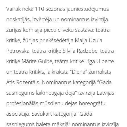
Vairāk nekā 110 sezonas jauniestudējumus
noskatījās, izvērtēja un nominantus izvirzīja
žūrijas komisija piecu cilvēku sastāvā: teātra
kritiķe, žūrijas priekšsēdētāja Maija Uzula
Petrovska, teātra kritiķe Silvija Radzobe, teātra
kritiķe Mārīte Gulbe, teātra kritiķe Līga Ulberte
un teātra kritiķis, laikraksta “Diena” žurnālists
Atis Rozentāls. Nominantus kategorijā “Gada
sasniegums laikmetīgajā dejā” izvirzīja Latvijas
profesionālās mūsdienu dejas horeogrāfu
asociācija
.
Savukārt kategorijā “Gada
sasniegums baleta mākslā” nominantus izvirzīja