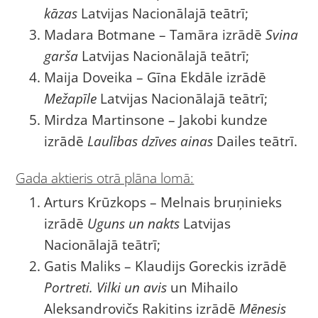
kāzas
Latvijas Nacionālajā teātrī;
Madara Botmane – Tamāra izrādē
Svina
garša
Latvijas Nacionālajā teātrī;
Maija Doveika – Gīna Ekdāle izrādē
Mežapīle
Latvijas Nacionālajā teātrī;
Mirdza Martinsone – Jakobi kundze
izrādē
Laulības dzīves ainas
Dailes teātrī.
Gada aktieris otrā plāna lomā:
Arturs Krūzkops – Melnais bruņinieks
izrādē
Uguns un nakts
Latvijas
Nacionālajā teātrī;
Gatis Maliks – Klaudijs Goreckis izrādē
Portreti. Vilki un avis
un Mihailo
Aleksandrovičs Rakitins izrādē
Mēnesis