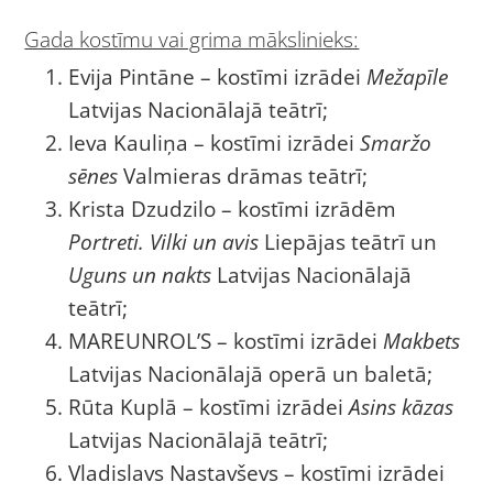
Gada kostīmu vai grima mākslinieks:
Evija Pintāne – kostīmi izrādei
Mežapīle
Latvijas Nacionālajā teātrī;
Ieva Kauliņa – kostīmi izrādei
Smaržo
sēnes
Valmieras drāmas teātrī;
Krista Dzudzilo – kostīmi izrādēm
Portreti. Vilki un avis
Liepājas teātrī un
Uguns un nakts
Latvijas Nacionālajā
teātrī;
MAREUNROL’S – kostīmi izrādei
Makbets
Latvijas Nacionālajā operā un baletā;
Rūta Kuplā – kostīmi izrādei
Asins kāzas
Latvijas Nacionālajā teātrī;
Vladislavs Nastavševs – kostīmi izrādei