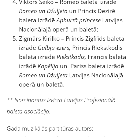
Viktors Seiko – Romeo baleta izrādē
Romeo un Džuljeta
un Princis Dezirē
baleta izrādē
Apburtā princese
Latvijas
Nacionālajā operā un baletā;
Zigmārs Kirilko – Princis Zigfrīds baleta
izrādē
Gulbju ezers,
Princis Riekstkodis
baleta izrādē
Riekstkodis,
Francis baleta
izrādē
Kopēlija
un Pariss baleta izrādē
Romeo un Džuljeta
Latvijas Nacionālajā
operā un baletā.
**
Nominantus izvirza Latvijas Profesionālā
baleta asociācija.
Gada muzikālās partitūras autors
: