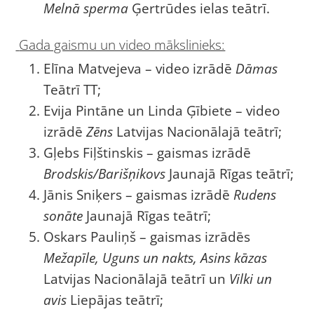
Melnā sperma
Ģertrūdes ielas teātrī.
Gada gaismu un video mākslinieks:
Elīna Matvejeva – video izrādē
Dāmas
Teātrī TT;
Evija Pintāne un Linda Ģībiete – video
izrādē
Zēns
Latvijas Nacionālajā teātrī;
Gļebs Fiļštinskis – gaismas izrādē
Brodskis/Barišņikovs
Jaunajā Rīgas teātrī;
Jānis Sniķers – gaismas izrādē
Rudens
sonāte
Jaunajā Rīgas teātrī;
Oskars Pauliņš – gaismas izrādēs
Mežapīle, Uguns un nakts, Asins kāzas
Latvijas Nacionālajā teātrī un
Vilki un
avis
Liepājas teātrī;