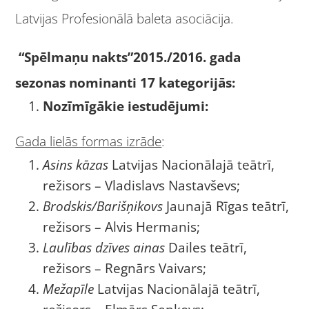
Latvijas Profesionālā baleta asociācija.
“Spēlmaņu nakts”2015./2016. gada
sezonas nominanti 17 kategorijās:
Nozīmīgākie iestudējumi:
Gada lielās formas izrāde
:
Asins kāzas
Latvijas Nacionālajā teātrī,
režisors – Vladislavs Nastavševs;
Brodskis/Barišņikovs
Jaunajā Rīgas teātrī,
režisors – Alvis Hermanis;
Laulības dzīves ainas
Dailes teātrī,
režisors – Regnārs Vaivars;
Mežapīle
Latvijas Nacionālajā teātrī,