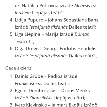
un Natālija Petrovna izrādē
Mēnesis uz
laukiem
Liepājas teātrī;
Lidija Pupure – Johans Sebastians Bahs
izrādē
Iespējamā tikšanās
Dailes teātrī;
Līga Liepiņa – Marija izrādē
Dāmas
Teātrī TT;
Olga Dreģe – Georgs Frīdrihs Hendelis
izrādē
Iespējamā tikšanās
Dailes teātrī.
Gada aktieris:
Dainis Grūbe – Radība izrādē
Frankenšteins
Dailes teātrī;
Egons Dombrovskis – Džons Meriks
izrādē
Ziloņcilvēks
Liepājas teātrī;
Ivars Kļavinskis – Jalmars Ekdāls izrādē