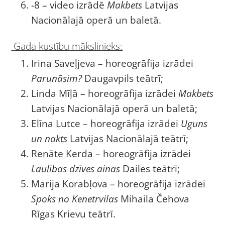
-8 – video izrādē
Makbets
Latvijas
Nacionālajā operā un baletā.
Gada kustību mākslinieks:
Irina Saveļjeva – horeogrāfija izrādei
Parunāsim?
Daugavpils teātrī;
Linda Mīļā – horeogrāfija izrādei
Makbets
Latvijas Nacionālajā operā un baletā;
Elīna Lutce – horeogrāfija izrādei
Uguns
un nakts
Latvijas Nacionālajā teātrī;
Renāte Kerda – horeogrāfija izrādei
Laulības dzīves ainas
Dailes teātrī;
Marija Korabļova – horeogrāfija izrādei
Spoks no Kenetrvilas
Mihaila Čehova
Rīgas Krievu teātrī.