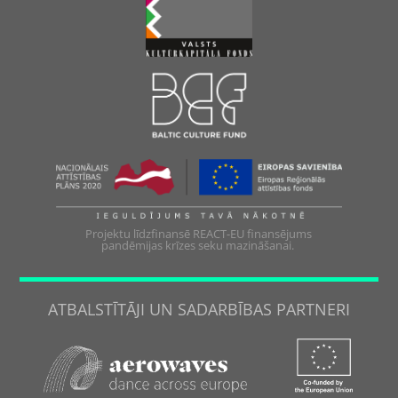
Projektu līdzfinansē REACT-EU finansējums
pandēmijas krīzes seku mazināšanai.
ATBALSTĪTĀJI UN SADARBĪBAS PARTNERI