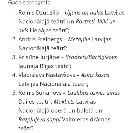
Gada scenogrāfs:
Reinis Dzudzilo –
Uguns un nakts
Latvijas
Nacionālajā teātrī un
Portreti. Vilki un
avis
Liepājas teātrī;
Andris Freibergs –
Mežapīle
Latvijas
Nacionālajā teātrī;
Kristīne Jurjāne –
Brodskis/Barišņikovs
Jaunajā Rīgas teātrī;
Vladislavs Nastavševs –
Asins kāzas
Latvijas Nacionālajā teātrī;
Reinis Suhanovs –
Laulības dzīves ainas
Dailes teātrī,
Makbets
Latvijas
Nacionālajā operā un baletā un
Razpļujeva sapņi
Valmieras drāmas
teātrī.