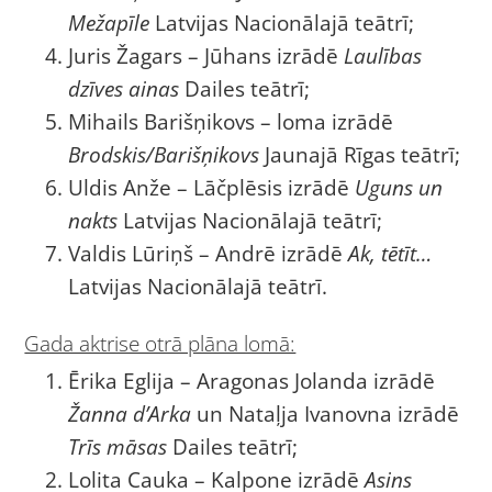
Mežapīle
Latvijas Nacionālajā teātrī;
Juris Žagars – Jūhans izrādē
Laulības
dzīves ainas
Dailes teātrī;
Mihails Barišņikovs – loma izrādē
Brodskis/Barišņikovs
Jaunajā Rīgas teātrī;
Uldis Anže – Lāčplēsis izrādē
Uguns un
nakts
Latvijas Nacionālajā teātrī;
Valdis Lūriņš – Andrē izrādē
Ak, tētīt…
Latvijas Nacionālajā teātrī.
Gada aktrise otrā plāna lomā:
Ērika Eglija – Aragonas Jolanda izrādē
Žanna d’Arka
un Nataļja Ivanovna izrādē
Trīs māsas
Dailes teātrī;
Lolita Cauka – Kalpone izrādē
Asins