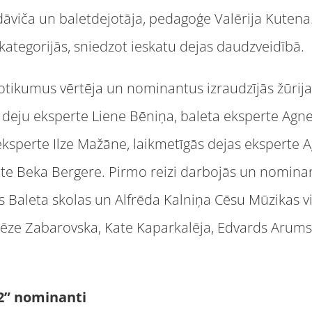
Adāviča un baletdejotāja, pedagoģe Valērija Kutena.
 kategorijās, sniedzot ieskatu dejas daudzveidībā.
tikumus vērtēja un nominantus izraudzījās žūrijas
deju eksperte Liene Bēniņa, baleta eksperte Agn
eksperte Ilze Mažāne, laikmetīgās dejas eksperte A
e Beka Bergere. Pirmo reizi darbojās un nominantu
as Baleta skolas un Alfrēda Kalniņa Cēsu Mūzikas 
erēze Zabarovska, Kate Kaparkalēja, Edvards Arum
2” nominanti