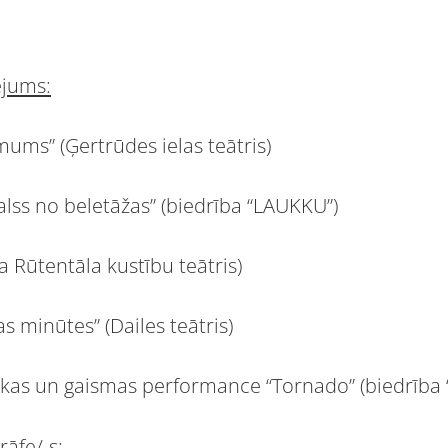
ējums:
mums” (Ģertrūdes ielas teātris)
s “Balss no beletāžas” (biedrība “LAUKKU”)
ša Rūtentāla kustību teātris)
as minūtes” (Dailes teātris)
ikas un gaismas performance “Tornado” (biedrība 
rāfe/-s: