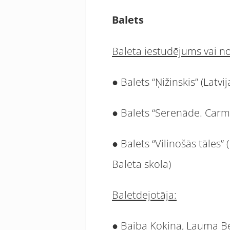
Balets
Baleta iestudējums vai n
● Balets “Ņižinskis” (Latv
● Balets “Serenāde. Carmi
● Balets “Vilinošās tāles
Baleta skola)
Baletdejotāja:
● Baiba Kokina, Lauma Be