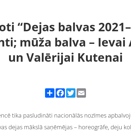
oti “Dejas balvas 2021
ti; mūža balva – Ievai 
un Valērijai Kutenai
Share
Facebook
Twitter
Email
encē tika pasludināti nacionālās nozīmes apbalvo
as dejas mākslā saņēmējas – horeogrāfe, deju kole