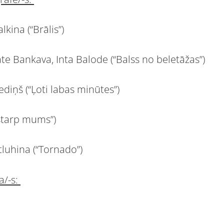
lkina (“Brālis”)
e Bankava, Inta Balode (“Balss no beletāžas”)
ediņš (“Ļoti labas minūtes”)
 starp mums”)
tluhina (“Tornado”)
a/-s: