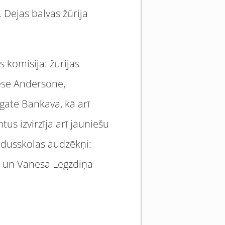
 Dejas balvas žūrija
 komisija: žūrijas
ese Andersone,
gate Bankava, kā arī
s izvirzīja arī jauniešu
vidusskolas audzēkņi:
s un Vanesa Legzdiņa-