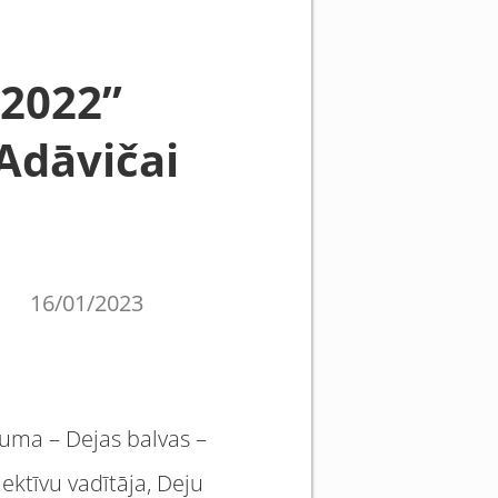
–2022”
Adāvičai
16/01/2023
juma – Dejas balvas –
ktīvu vadītāja, Deju