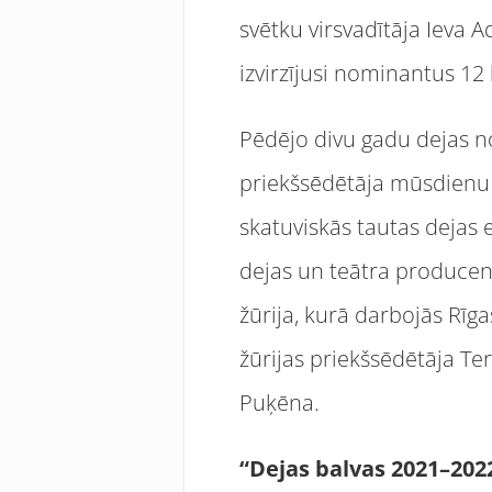
svētku virsvadītāja Ieva 
izvirzījusi nominantus 12
Pēdējo divu gadu dejas no
priekšsēdētāja mūsdienu 
skatuviskās tautas dejas 
dejas un teātra producent
žūrija, kurā darbojās Rīg
žūrijas priekšsēdētāja T
Puķēna.
“Dejas balvas 2021–202