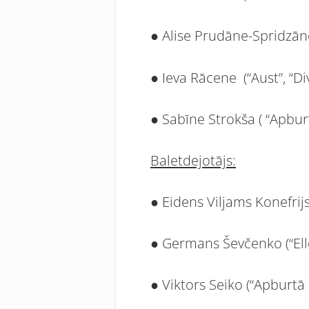
● Alise Prudāne-Spridzāne
● Ieva Rācene (“Aust”, “Div
● Sabīne Strokša ( “Apburt
Baletdejotājs:
● Eidens Viljams Konefrijs 
● Germans Ševčenko (“Elle”
● Viktors Seiko (“Apburtā 