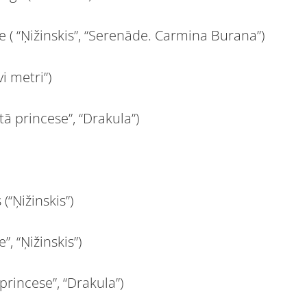
 ( “Ņižinskis”, “Serenāde. Carmina Burana”)
i metri”)
ā princese”, “Drakula”)
(“Ņižinskis”)
, “Ņižinskis”)
princese”, “Drakula”)