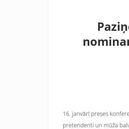
Paziņ
nominan
16. janvārī preses konfer
pretendenti un mūža balv