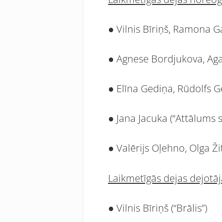
● Vilnis Bīriņš, Ramona Ga
● Agnese Bordjukova, Agat
● Elīna Gediņa, Rūdolfs G
● Jana Jacuka (“Attālums
● Valērijs Oļehno, Olga Ži
Laikmetīgās dejas dejotāj
● Vilnis Bīriņš (“Brālis”)