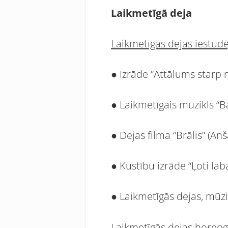
Laikmetīgā deja
Laikmetīgās dejas iestud
● Izrāde “Attālums starp 
● Laikmetīgais mūzikl
● Dejas filma “Brālis” (An
● Kustību izrāde “Ļoti lab
● Laikmetīgās dejas, mūz
Laikmetīgās dejas horeog