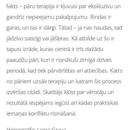
fakts – pāru terapija ir kļuvusi par ekskluzīvu un
gandrīz nepieejamu pakalpojumu. Rindas ir
garas, un tas ir dārgi. Tātad – ja nav naudas, tad
jādzīvo saticīgi vai jāšķiras. Kā atbilde uz šo ir
tapusi izrāde, kuras centrā ir trīs dažādu
paaudžu pāri, kuri ir nonākuši zīmīgā dzīves
periodā, kad tiek pārvērtētas arī attiecības. Katrs
no pāriem uzsāk terapiju un katram šis process
izvēršas citādi. Skatītājs kļūst par vērotāju un
rezultātā iespējams iegūst arī kādas praktiskas
iemaņas konfliktu risināšanā.
Horeogrāfe: Liene Grava