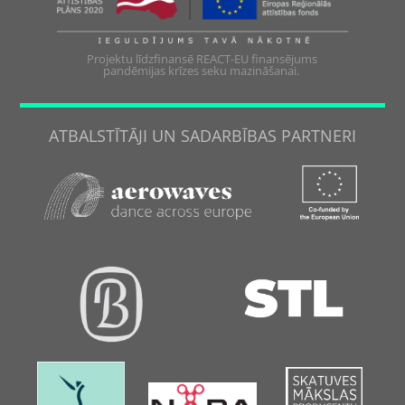
Projektu līdzfinansē REACT-EU finansējums
pandēmijas krīzes seku mazināšanai.
ATBALSTĪTĀJI UN SADARBĪBAS PARTNERI