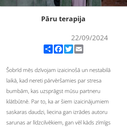
Pāru terapija
22/09/2024
Share
Facebook
Twitter
Email
Šobrīd mēs dzīvojam izaicinošā un nestabilā
laikā, kad nereti pārvēršamies par stresa
bumbām, kas uzsprāgst mūsu partneru
klātbūtnē. Par to, ka ar šiem izaicinājumiem
saskaras daudzi, liecina gan izrādes autoru
sarunas ar līdzcilvēkiem, gan vēl kāds zīmīgs