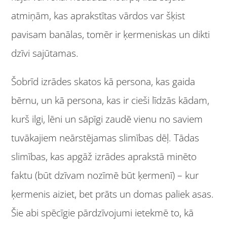
atmiņām, kas aprakstītas vārdos var šķist
pavisam banālas, tomēr ir ķermeniskas un dikti
dzīvi sajūtamas.
Šobrīd izrādes skatos kā persona, kas gaida
bērnu, un kā persona, kas ir cieši līdzās kādam,
kurš ilgi, lēni un sāpīgi zaudē vienu no saviem
tuvākajiem neārstējamas slimības dēļ. Tādas
slimības, kas apgāž izrādes aprakstā minēto
faktu (būt dzīvam nozīmē būt ķermenī) – kur
ķermenis aiziet, bet prāts un domas paliek asas.
Šie abi spēcīgie pārdzīvojumi ietekmē to, kā