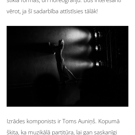
vērot, ja šī sadarbība attīstīsies tālāk!
Izrādes komponists ir Toms Auniņš. Kopumā
šķita, ka muzikālā partitūra, lai gan saskanīgi