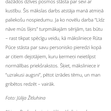
dažādos dzīves posmos stāsta par sevi ar
kustību. Šis mākslas darbs atstāja manā atmiņā
paliekošu nospiedumu. Ja ko novēlu darba “Līdz
nāve mūs šķirs” turpmākajām sērijām, tas būtu
– rast tikpat spēcīgu veidu, kā māksliniece Rūta
Pūce stāsta par savu personisko pieredzi kopā
ar citiem dejotājiem, kuru ķermeņi neietilpst
normālības priekšrakstos. Šķiet, māksliniece ir
“uzrakusi augsni”, pētot izrādes tēmu, un man
gribētos redzēt – vairāk.
Foto: Jūlija Žitluhina