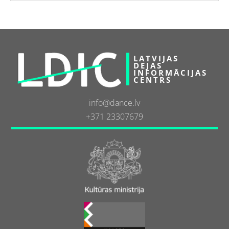
LATVIJAS
DEJAS
INFORMĀCIJAS
CENTRS
info@dance.lv
+371 23307679