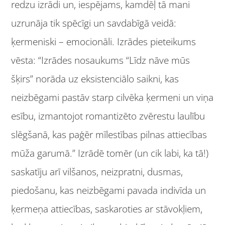
redzu izrādi un, iespējams, kamdēļ tā mani
uzrunāja tik spēcīgi un savdabīgā veidā:
ķermeniski – emocionāli. Izrādes pieteikums
vēsta: “Izrādes nosaukums “Līdz nāve mūs
šķirs” norāda uz eksistenciālo saikni, kas
neizbēgami pastāv starp cilvēka ķermeni un viņa
esību, izmantojot romantizēto zvērestu laulību
slēgšanā, kas paģēr mīlestības pilnas attiecības
mūža garumā.” Izrādē tomēr (un cik labi, ka tā!)
saskatīju arī vilšanos, neizpratni, dusmas,
piedošanu, kas neizbēgami pavada indivīda un
ķermeņa attiecības, saskaroties ar stāvokļiem,