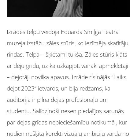
Izrādes telpu veidoja Eduarda Smiļģa Teātra
muzeja izstāžu zāles stūris, ko iezīmēja skatītāju
rindas. Telpa – šķietami tukša. Zāles stūris klāts
ar deju grīdu, uz kā uzkāpjot, vairāki apmeklētāji
– dejotāji novilka apavus. Izrāde risinājās “Laiks
dejot 2023” ietvaros, un bija redzams, ka
auditorija ir pilna dejas profesionāļu un
studentu. Salīdzinoši nesen piedalījos sarunās
par dejas grīdas nepieciešamību notikumā , kur
nudien nešķita korekti vizuālu ambīciju vārdā no