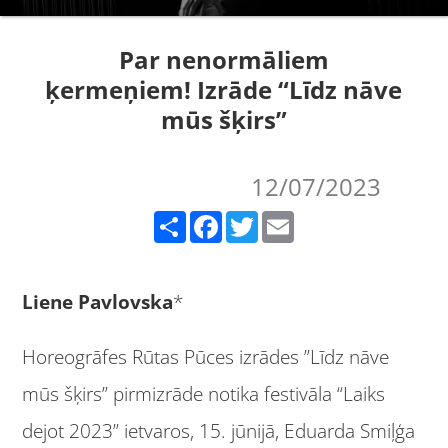
Par nenormāliem
ķermeņiem! Izrāde “Līdz nāve
mūs šķirs”
12/07/2023
Share
Facebook
Twitter
Email
Liene Pavlovska
*
Horeogrāfes Rūtas Pūces izrādes ”Līdz nāve
mūs šķirs” pirmizrāde notika festivāla “Laiks
dejot 2023” ietvaros, 15. jūnijā, Eduarda Smiļģa