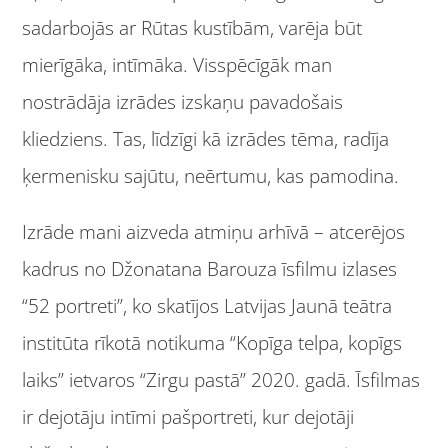
sadarbojās ar Rūtas kustībām, varēja būt
mierīgāka, intīmāka. Visspēcīgāk man
nostrādāja izrādes izskaņu pavadošais
kliedziens. Tas, līdzīgi kā izrādes tēma, radīja
ķermenisku sajūtu, neērtumu, kas pamodina.
Izrāde mani aizveda atmiņu arhīvā – atcerējos
kadrus no Džonatana Barouza īsfilmu izlases
“52 portreti”, ko skatījos Latvijas Jaunā teātra
institūta rīkotā notikuma “Kopīga telpa, kopīgs
laiks” ietvaros “Zirgu pastā” 2020. gadā. Īsfilmas
ir dejotāju intīmi pašportreti, kur dejotāji