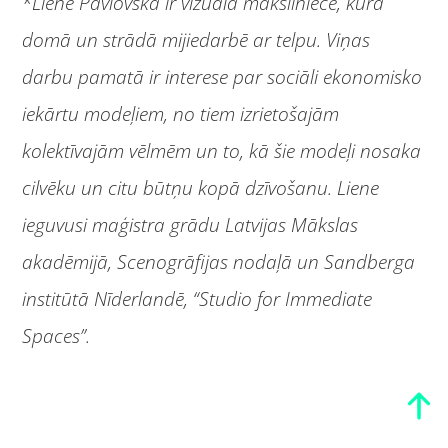
*
Liene Pavlovska ir vizuālā māksliniece, kura
domā un strādā mijiedarbē ar telpu. Viņas
darbu pamatā ir interese par sociāli ekonomisko
iekārtu modeļiem, no tiem izrietošajām
kolektīvajām vēlmēm un to, kā šie modeļi nosaka
cilvēku un citu būtņu kopā dzīvošanu. Liene
ieguvusi maģistra grādu Latvijas Mākslas
akadēmijā, Scenogrāfijas nodaļā un Sandberga
institūtā Nīderlandē, “Studio for Immediate
Spaces”.