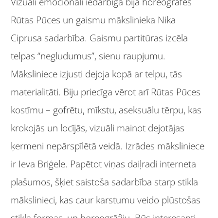
Vizuāli emocionāli iedarbīga bija horeogrāfes
Rūtas Pūces un gaismu mākslinieka Nika
Ciprusa sadarbība. Gaismu partitūras izcēla
telpas “negludumus”, sienu raupjumu.
Māksliniece izjusti dejoja kopā ar telpu, tās
materialitāti. Biju priecīga vērot arī Rūtas Pūces
kostīmu – gofrētu, mīkstu, aseksuālu tērpu, kas
krokojās un locījās, vizuāli mainot dejotājas
ķermeni nepārspīlētā veidā. Izrādes māksliniece
ir Ieva Briģele. Papētot viņas daiļradi interneta
plašumos, šķiet saistoša sadarbība starp stikla
mākslinieci, kas caur karstumu veido plūstošas
stikla formas, un horeogrāfiju. Būs interesanti