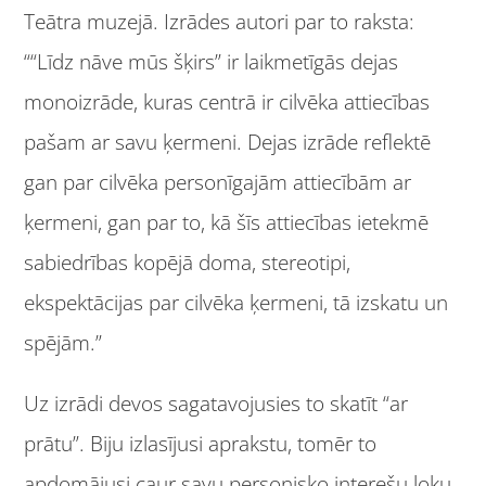
Teātra muzejā. Izrādes autori par to raksta:
““Līdz nāve mūs šķirs” ir laikmetīgās dejas
monoizrāde, kuras centrā ir cilvēka attiecības
pašam ar savu ķermeni. Dejas izrāde reflektē
gan par cilvēka personīgajām attiecībām ar
ķermeni, gan par to, kā šīs attiecības ietekmē
sabiedrības kopējā doma, stereotipi,
ekspektācijas par cilvēka ķermeni, tā izskatu un
spējām.”
Uz izrādi devos sagatavojusies to skatīt “ar
prātu”. Biju izlasījusi aprakstu, tomēr to
apdomājusi caur savu personisko interešu loku