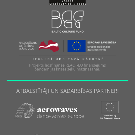
Projektu līdzfinansē REACT-EU finansējums
pandēmijas krīzes seku mazināšanai.
ATBALSTĪTĀJI UN SADARBĪBAS PARTNERI