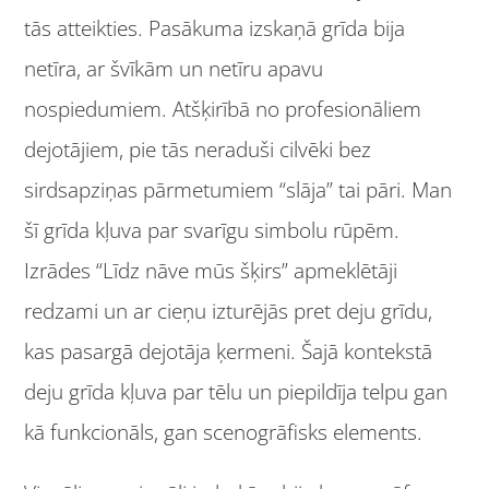
tās atteikties. Pasākuma izskaņā grīda bija
netīra, ar švīkām un netīru apavu
nospiedumiem. Atšķirībā no profesionāliem
dejotājiem, pie tās neraduši cilvēki bez
sirdsapziņas pārmetumiem “slāja” tai pāri. Man
šī grīda kļuva par svarīgu simbolu rūpēm.
Izrādes “Līdz nāve mūs šķirs” apmeklētāji
redzami un ar cieņu izturējās pret deju grīdu,
kas pasargā dejotāja ķermeni. Šajā kontekstā
deju grīda kļuva par tēlu un piepildīja telpu gan
kā funkcionāls, gan scenogrāfisks elements.