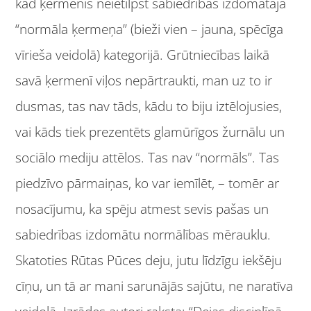
kad ķermenis neietilpst sabiedrības izdomātajā
“normāla ķermeņa” (bieži vien – jauna, spēcīga
vīrieša veidolā) kategorijā. Grūtniecības laikā
savā ķermenī viļos nepārtraukti, man uz to ir
dusmas, tas nav tāds, kādu to biju iztēlojusies,
vai kāds tiek prezentēts glamūrīgos žurnālu un
sociālo mediju attēlos. Tas nav “normāls”. Tas
piedzīvo pārmaiņas, ko var iemīlēt, – tomēr ar
nosacījumu, ka spēju atmest sevis pašas un
sabiedrības izdomātu normālības mērauklu.
Skatoties Rūtas Pūces deju, jutu līdzīgu iekšēju
cīņu, un tā ar mani sarunājās sajūtu, ne naratīva