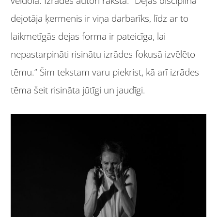
veidolā. Izrādes autori raksta: “Dejas disciplīnā
dejotāja ķermenis ir viņa darbarīks, līdz ar to
laikmetīgās dejas forma ir pateicīga, lai
nepastarpināti risinātu izrādes fokusā izvēlēto
tēmu.” Šim tekstam varu piekrist, kā arī izrādes
tēma šeit risināta jūtīgi un jaudīgi.