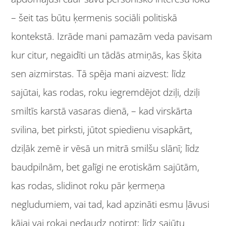
– šeit tas būtu ķermenis sociāli politiskā
kontekstā. Izrāde mani pamazām veda pavisam
kur citur, negaidīti un tādās atmiņās, kas šķita
sen aizmirstas. Tā spēja mani aizvest: līdz
sajūtai, kas rodas, roku iegremdējot dziļi, dziļi
smiltīs karstā vasaras dienā, – kad virskārta
svilina, bet pirksti, jūtot spiedienu visapkārt,
dziļāk zemē ir vēsā un mitrā smilšu slānī; līdz
baudpilnām, bet galīgi ne erotiskām sajūtām,
kas rodas, slidinot roku pār ķermeņa
negludumiem, vai tad, kad apzināti esmu ļāvusi
kājai vai rokai nedaudz notirpt; līdz sajūtu