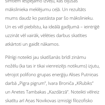
simtiem iespējamo izvēļu, kas bijušas
mākslinieka meklējumu ceļā. Un rezultāts
mums daudz ko pastāsta par šo mākslinieku.
Un es vēl piebilstu, ka ideālā gadījumā – ieintriģē
uzzināt vēl vairāk, vēlēties darbus skatīties
atkārtoti un gaidīt nākamos.
Pilnīgi noteikti jau skatīšanās brīdī zināmu
nožēlu (ka tas ir tikai vienreizējs notikums) izjutu,
vērojot polifono grupas enerģiju Alises Putniņas
darbā „Pigra pigrum”, Ivara Broniča „KRubiks”
un Anetes Tambakas „Kazdārzā”. Noteikti vēlreiz
skatītu arī Aņas Novikovas izmisīgi filozofisko