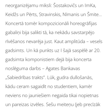
neorganizējamu miksli: Šostakovičs un ImKa,
Keidžs un Pērts, Stravinskis, Nīmanis un Šmite…
Koncertā tomēr kompozicionāli horeogrāfijas
gabaliņi bija salikti tā, ka nekādu savstarpējo
rīvēšanos nevarēja just. Kaut amplitūda – vesels
gadsimts. Un kā punkts uz I šajā saspēlē ar 20.
gadsimta komponistiem dejā bija koncerta
noslēguma darbs – Agates Bankavas
„Sabiedrības trakts”. Lūk, gudra dullošanās,
kādu ceram sagaidīt no studentiem, kamēr
neviens no jauniešiem negaida tikai nopietnas
un pareizas izvēles. Sešu meiteņu (jeb precīzāk