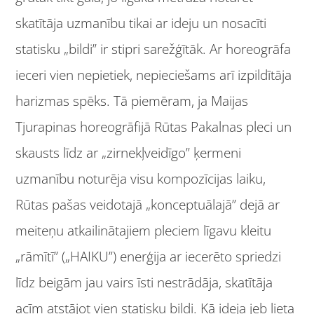
skatītāja uzmanību tikai ar ideju un nosacīti
statisku „bildi” ir stipri sarežģītāk. Ar horeogrāfa
ieceri vien nepietiek, nepieciešams arī izpildītāja
harizmas spēks. Tā piemēram, ja Maijas
Tjurapinas horeogrāfijā Rūtas Pakalnas pleci un
skausts līdz ar „zirnekļveidīgo” ķermeni
uzmanību noturēja visu kompozīcijas laiku,
Rūtas pašas veidotajā „konceptuālajā” dejā ar
meiteņu atkailinātajiem pleciem līgavu kleitu
„rāmītī” („HAIKU”) enerģija ar iecerēto spriedzi
līdz beigām jau vairs īsti nestrādāja, skatītāja
acīm atstājot vien statisku bildi. Kā ideja jeb lieta