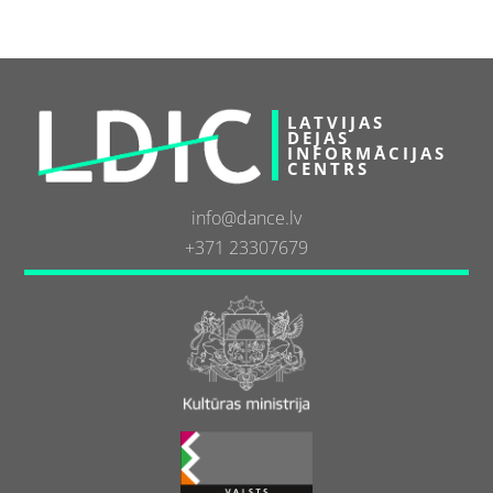
LATVIJAS
DEJAS
INFORMĀCIJAS
CENTRS
info@dance.lv
+371 23307679