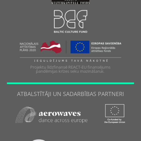
Projektu līdzfinansē REACT-EU finansējums
pandēmijas krīzes seku mazināšanai.
ATBALSTĪTĀJI UN SADARBĪBAS PARTNERI