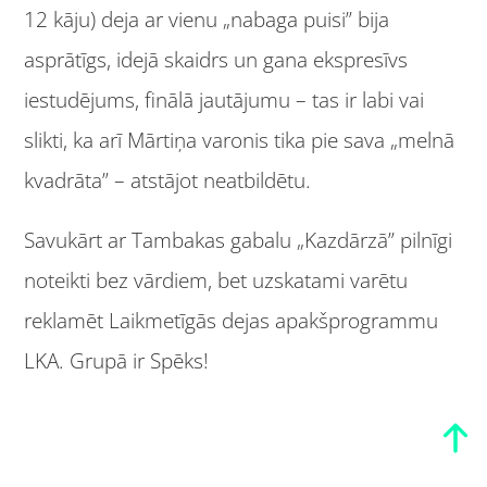
12 kāju) deja ar vienu „nabaga puisi” bija
asprātīgs, idejā skaidrs un gana ekspresīvs
iestudējums, finālā jautājumu – tas ir labi vai
slikti, ka arī Mārtiņa varonis tika pie sava „melnā
kvadrāta” – atstājot neatbildētu.
Savukārt ar Tambakas gabalu „Kazdārzā” pilnīgi
noteikti bez vārdiem, bet uzskatami varētu
reklamēt Laikmetīgās dejas apakšprogrammu
LKA. Grupā ir Spēks!