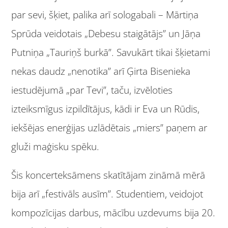
par sevi, šķiet, palika arī sologabali – Mārtiņa
Sprūda veidotais „Debesu staigātājs” un Jāņa
Putniņa „Tauriņš burkā”. Savukārt tikai šķietami
nekas daudz „nenotika” arī Ģirta Bisenieka
iestudējumā „par Tevi”, taču, izvēloties
izteiksmīgus izpildītājus, kādi ir Eva un Rūdis,
iekšējas enerģijas uzlādētais „miers” paņem ar
gluži maģisku spēku.
Šis koncerteksāmens skatītājam zināmā mērā
bija arī „festivāls ausīm”. Studentiem, veidojot
kompozīcijas darbus, mācību uzdevums bija 20.