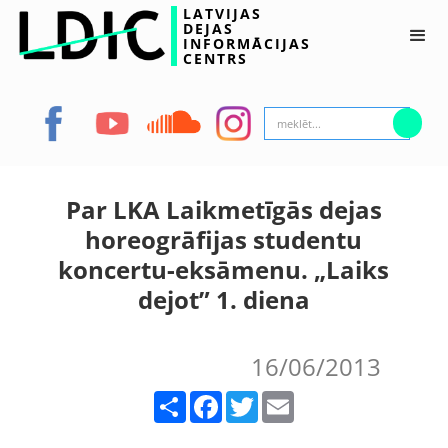
LATVIJAS
DEJAS
INFORMĀCIJAS
CENTRS
Par LKA Laikmetīgās dejas
horeogrāfijas studentu
koncertu-eksāmenu. „Laiks
dejot” 1. diena
16/06/2013
Share
Facebook
Twitter
Email