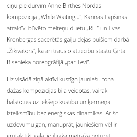
cīņu pie durvīm Anne-Birthes Nordas
kompozīcijā „While Waiting…”, Karīnas Lapšinas
atraktīvi būvēto meiteņu duetu „RE:” un Evas
Kronbergas sacerētās gaiļu dejas puišiem darbā
„Žikivators”, kā arī trauslo attiecību stāstu Ģirta
Bisenieka horeogrāfijā „par Tevi”.
Uz visādā ziņā aktīvi kustīgo jauniešu fona
dažas kompozīcijas bija veidotas, vairāk
balstoties uz iekšējo kustību un ķermeņa
izteiksmību bez enerģiskas dinamikas. Ar šo
uzdevumu gan, manuprāt, jauniešiem vēl ir
grūtāk tikt galā, jo ilgākā metrāžā noturēt