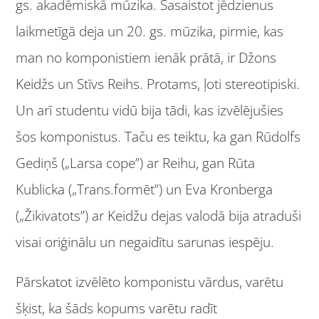
gs. akadēmiskā mūzika. Sasaistot jēdzienus
laikmetīgā deja un 20. gs. mūzika, pirmie, kas
man no komponistiem ienāk prātā, ir Džons
Keidžs un Stīvs Reihs. Protams, ļoti stereotipiski.
Un arī studentu vidū bija tādi, kas izvēlējušies
šos komponistus. Taču es teiktu, ka gan Rūdolfs
Gediņš („Larsa cope”) ar Reihu, gan Rūta
Kublicka („Trans.formēt”) un Eva Kronberga
(„Žikivatots”) ar Keidžu dejas valodā bija atraduši
visai oriģinālu un negaidītu sarunas iespēju.
Pārskatot izvēlēto komponistu vārdus, varētu
šķist, ka šāds kopums varētu radīt