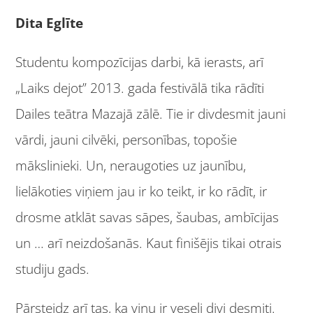
Dita Eglīte
Studentu kompozīcijas darbi, kā ierasts, arī
„Laiks dejot” 2013. gada festivālā tika rādīti
Dailes teātra Mazajā zālē. Tie ir divdesmit jauni
vārdi, jauni cilvēki, personības, topošie
mākslinieki. Un, neraugoties uz jaunību,
lielākoties viņiem jau ir ko teikt, ir ko rādīt, ir
drosme atklāt savas sāpes, šaubas, ambīcijas
un … arī neizdošanās. Kaut finišējis tikai otrais
studiju gads.
Pārsteidz arī tas, ka viņu ir veseli divi desmiti.