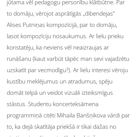
jūtama vēl pedagogu personību klātbūtne. Par
to domāju, vērojot asprātīgās „dibendejas”
Alises Putniņas kompozīcijā, par to domāju,
lasot kompozīciju nosaukumus. Ar lielu prieku
konstatēju, ka neviens vēl neaizraujas ar
runāšanu (kaut varbūt tāpēc man sevi vajadzētu
uzskatīt par vecmodīgu?). Ar lielu interesi vēroju
kustību meklējumus un atradumus, spēju
domāt telpā un veidot vizuāli izteiksmīgus
stāstus. Studentu koncerteksāmena
programmiņā citēti Mihaila Barišņikova vārdi par
to, ka dejā skatītāja priekšā ir tikai dažas no