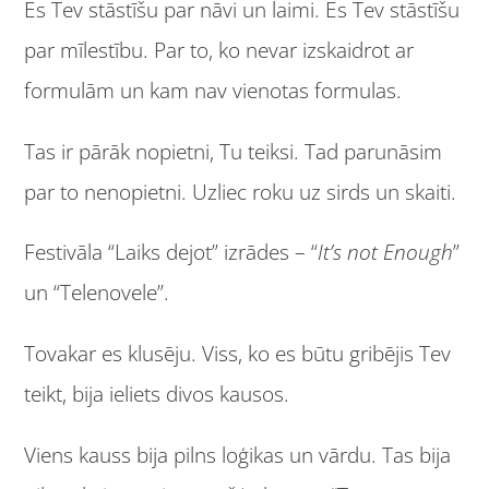
Es Tev stāstīšu par nāvi un laimi. Es Tev stāstīšu
par mīlestību. Par to, ko nevar izskaidrot ar
formulām un kam nav vienotas formulas.
Tas ir pārāk nopietni, Tu teiksi. Tad parunāsim
par to nenopietni. Uzliec roku uz sirds un skaiti.
Festivāla “Laiks dejot” izrādes – “
It’s not Enough
”
un “Telenovele”.
Tovakar es klusēju. Viss, ko es būtu gribējis Tev
teikt, bija ieliets divos kausos.
Viens kauss bija pilns loģikas un vārdu. Tas bija