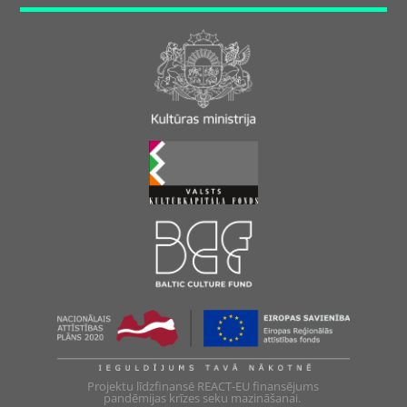
Projektu līdzfinansē REACT-EU finansējums
pandēmijas krīzes seku mazināšanai.