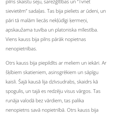
pilns skaistu seju, sarežģītības un “Tvnet
sievietēm” sadaļas. Tas bija pieliets ar ūdeni, un
pāri tā malām liecās nekļūdīgi ķermeņi,
apskaužama tuvība un platoniska mīlestība.
Viens kauss bija pilns pārāk nopietnas
nenopietnības.
Otrs kauss bija piepildīts ar meliem un iekāri. Ar
šķībiem skatieniem, asinsgrēkiem un sāpīgu
kaisli. Šajā kausā lija dzīvsudrabs, skaidrs kā
spogulis, un tajā es redzēju visus vārgos. Tas
runāja valodā bez vārdiem, tas palika
nenopietns savā nopietnībā. Otrs kauss bija