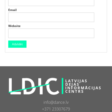
Email
Website
LATVIJAS
DEJAS
INFORMĀCIJAS
CENTRS
info@dance.lv
+371 23307679