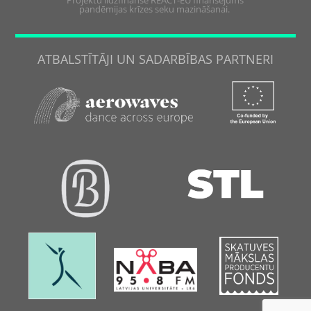
pandēmijas krīzes seku mazināšanai.
ATBALSTĪTĀJI UN SADARBĪBAS PARTNERI