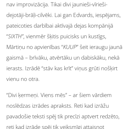
nav improvizācija. Tikai divi jaunieši-vīrieši-
dejotāji-brāļi-cilvēki. Lai gan Edvards, iespējams,
pateicoties darbībai aktīvajā dejas kompānijā
“
SIXTH”
, vienmēr šķitis puicisks un kustīgs,
Mārtiņu no apvienības “
KUUP
” šeit ieraugu jaunā
gaismā – brīvāku, atvērtāku un dabiskāku, nekā
ierasts. Izrādē “stāv kas krīt” viņus grūti nošķirt
vienu no otra.
“Divi ķermeņi. Viens mēs” – ar šiem vārdiem
noslēdzas izrādes apraksts. Reti kad izrāžu
pavadošie teksti spēj tik precīzi aptvert redzēto,
reti kad izrāde spēj tik veiksmīgi attaisnot