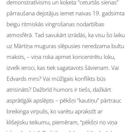
demonstratīvisms un koķeta “ceturtās sienas”
pārraušana dejotājus iemet naivas 19. gadsimta
beigu ritmiskās vingrošanas nodarbības
atmosfērā. Tad savukārt izrādās, ka visu šo laiku
uz Mārtiņa muguras slēpusies neredzama bultu
maksts, – viņa roka apmet koncentrētu loku,
izvelk ieroci, kas tiek sagatavots šāvienam. Vai
Edvards mirs? Vai mūžīgais konflikts būs
atrisināts? Dažbrīd humors ir tiešs, dažkārt
asprātīgāk apslēpts – pēkšņi “kautiņu” pārtrauc
breikinga virpulis, ko varētu aprakstīt ar
klišejisku teikumu, piemēram, “pēkšņi no viņa