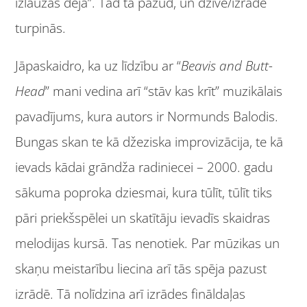
izlauzās deja”. Tad tā pazūd, un dzīve/izrāde
turpinās.
Jāpaskaidro, ka uz līdzību ar “
Beavis and Butt-
Head
” mani vedina arī “stāv kas krīt” muzikālais
pavadījums, kura autors ir Normunds Balodis.
Bungas skan te kā džeziska improvizācija, te kā
ievads kādai grāndža radiniecei – 2000. gadu
sākuma poproka dziesmai, kura tūlīt, tūlīt tiks
pāri priekšspēlei un skatītāju ievadīs skaidras
melodijas kursā. Tas nenotiek. Par mūzikas un
skaņu meistarību liecina arī tās spēja pazust
izrādē. Tā nolīdzina arī izrādes fināldaļas