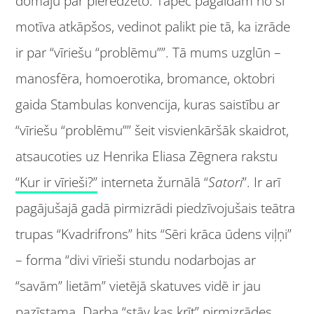
domāju par pieredzēto. Tāpēc pagaidām no šī
motīva atkāpšos, vedinot palikt pie tā, ka izrāde
ir par “vīriešu “problēmu””. Tā mums uzglūn –
manosfēra, homoerotika, bromance, oktobri
gaida Stambulas konvencija, kuras saistību ar
“vīriešu “problēmu”” šeit visvienkāršāk skaidrot,
atsaucoties uz Henrika Eliasa Zēgnera rakstu
“Kur ir vīrieši?”
interneta žurnālā “
Satori
”. Ir arī
pagājušajā gadā pirmizrādi piedzīvojušais teātra
trupas “Kvadrifrons” hits “Sēri krāca ūdens viļņi”
– forma “divi vīrieši stundu nodarbojas ar
“savām” lietām” vietējā skatuves vidē ir jau
pazīstama. Darba “stāv kas krīt” pirmizrādes