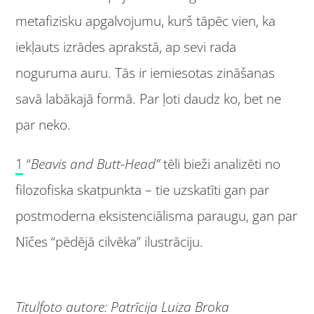
metafizisku apgalvojumu, kurš tāpēc vien, ka
iekļauts izrādes aprakstā, ap sevi rada
noguruma auru. Tās ir iemiesotas zināšanas
savā labākajā formā. Par ļoti daudz ko, bet ne
par neko.
1
“
Beavis and Butt-Head
”
tēli bieži analizēti no
filozofiska skatpunkta – tie uzskatīti gan par
postmoderna eksistenciālisma paraugu, gan par
Nīčes “pēdējā cilvēka” ilustrāciju.
Titulfoto autore: Patrīcija Luiza Broka