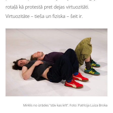
rotaļā kā protestā pret dejas virtuozitāti.
Virtuozitāte – tieša un fiziska – šeit ir.
Mirklis no izrādes “stāv kas krīt”. Foto: Patrīcija Luiza Broka