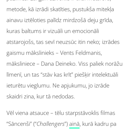
metode, kā izrādi skatīties, pustukša mitekļa
ainavu iztēloties palīdz mirdzošā deju grīda,
kuras baltums ir vizuāli un emocionāli
atstarojošs, tas sevī neuzsūc itin neko; izrādes
gaismu mākslinieks – Vents Feldmanis,
māksliniece – Dana Deineko. Viss paliek norāžu
līmenī, un tas “stāv kas krīt” piešķir intelektuāli
ieturētu vieglumu. Ne apjukumu, jo izrāde
skaidri zina, kur tā nedodas.
Vēl viena atsauce – tēlu starpstāvoklis filmas
“Sāncenši” (“
Challengers
”)
ainā
, kurā kadru pa