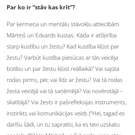
Par ko ir “stāv kas krīt”?
Par ķermeņa un mentālu stāvokļu attiecībām.
Mārtiņš un Edvards kustas. Kāda ir atšķirība
starp kustību un žestu? Kad kustība kļūst par
žestu? Varbūt kustība piesūcas ar tās veicēja
būtību un par žestu kļūst reāllaikā? Vai sajūta
rodas pirms, pēc vai līdz ar žestu? Vai tā rodas
žesta veicējā vai tā saņēmējā? Vai novērotājā –
skatītājā? Vai žests ir pašrefleksijas instruments,
instinkts vai komunikācijas veids (“Hei, tagad es
darīšu šādi, un tu sapratīsi, ka es tevi uzskatu