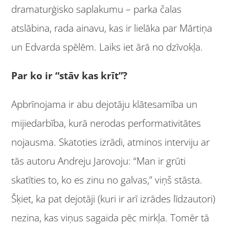
dramaturģisko saplakumu – parka čalas
atslābina, rada ainavu, kas ir lielāka par Mārtiņa
un Edvarda spēlēm. Laiks iet ārā no dzīvokļa.
Par ko ir “stāv kas krīt”?
Apbrīnojama ir abu dejotāju klātesamība un
mijiedarbība, kurā nerodas performativitātes
nojausma. Skatoties izrādi, atminos interviju ar
tās autoru Andreju Jarovoju: “Man ir grūti
skatīties to, ko es zinu no galvas,” viņš stāsta.
Šķiet, ka pat dejotāji (kuri ir arī izrādes līdzautori)
nezina, kas viņus sagaida pēc mirkļa. Tomēr tā