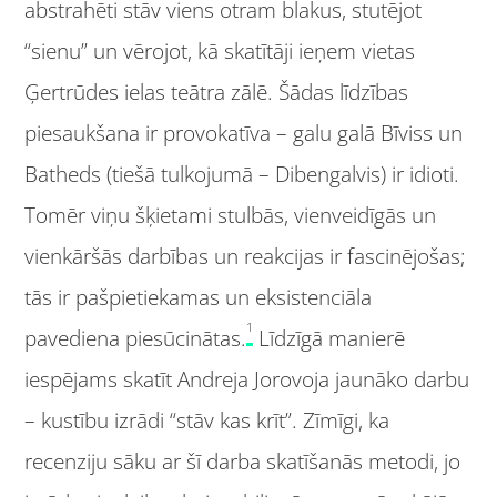
abstrahēti stāv viens otram blakus, stutējot
“sienu” un vērojot, kā skatītāji ieņem vietas
Ģertrūdes ielas teātra zālē. Šādas līdzības
piesaukšana ir provokatīva – galu galā Bīviss un
Batheds (tiešā tulkojumā – Dibengalvis) ir idioti.
Tomēr viņu šķietami stulbās, vienveidīgās un
vienkāršās darbības un reakcijas ir fascinējošas;
tās ir pašpietiekamas un eksistenciāla
1
pavediena piesūcinātas.
Līdzīgā manierē
iespējams skatīt Andreja Jorovoja jaunāko darbu
– kustību izrādi “stāv kas krīt”. Zīmīgi, ka
recenziju sāku ar šī darba skatīšanās metodi, jo