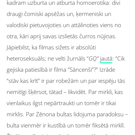
kadram uzburta un atburta homoerotika: divi
draugi čomiski apsēžas un, ķermeniski un
valodiski pietuvojoties un attālinoties viens no
otra, kāri aprij savas izslietās čurros nūjiņas.
Jāpiebilst, ka filmas sižets ir absolūti
heteroseksuāls; ne velti žurnāls “
GQ
”
jautā
: “Cik
gejiska patiesībā ir filma “Sāncenši”?” Izrāde
“stāv kas krīt” ir par robežām un par iespēju tās
nemitīgi šķērsot, tātad – likvidēt. Par mirkli, kas
vienlaikus ilgst nepārtraukti un tomēr ir tikai
mirklis. Par Zēnona bultas lidojuma paradoksu –
bulta vienmēr ir kustībā un tomēr fiksētā mirklī.