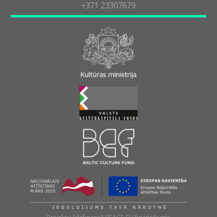
+371 23307679
Projektu līdzfinansē REACT-EU finansējums