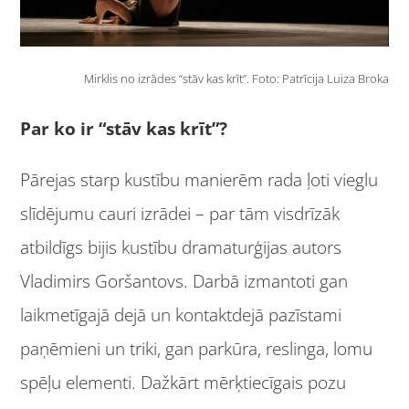
Mirklis no izrādes “stāv kas krīt”. Foto: Patrīcija Luiza Broka
Par ko ir “stāv kas krīt”?
Pārejas starp kustību manierēm rada ļoti vieglu
slīdējumu cauri izrādei – par tām visdrīzāk
atbildīgs bijis kustību dramaturģijas autors
Vladimirs Goršantovs. Darbā izmantoti gan
laikmetīgajā dejā un kontaktdejā pazīstami
paņēmieni un triki, gan parkūra, reslinga, lomu
spēļu elementi. Dažkārt mērķtiecīgais pozu