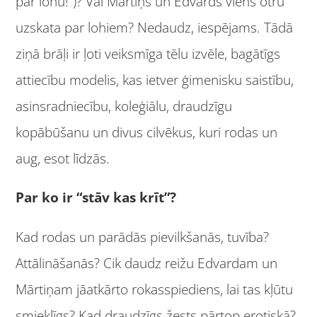
par lohu!”)? Vai Mārtiņš un Edvards viens otru
uzskata par lohiem? Nedaudz, iespējams. Tādā
ziņā brāļi ir ļoti veiksmīga tēlu izvēle, bagātīgs
attiecību modelis, kas ietver ģimenisku saistību,
asinsradniecību, koleģiālu, draudzīgu
kopābūšanu un divus cilvēkus, kuri rodas un
aug, esot līdzās.
Par ko ir “stāv kas krīt”?
Kad rodas un parādās pievilkšanās, tuvība?
Attālināšanās? Cik daudz reižu Edvardam un
Mārtiņam jāatkārto rokasspiediens, lai tas kļūtu
smieklīgs? Kad draudzīgs žests pārtop erotiskā?