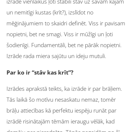
izrāde vienlaikus ļoti stabili stāv uz savām kājām
un nemitīgi kustas (krīt?), izslīdot no
mēģinājumiem to skaidri definēt. Viss ir pavisam
nopietni, bet ne smagi. Viss ir mūžīgi un ļoti
šodienīgi. Fundamentāli, bet ne pārāk nopietni.
Izrāde rada miera sajūtu un ideju mutuli.
Par ko ir “stāv kas krīt”?
Izrādes aprakstā teikts, ka izrāde ir par brāļiem.
Tās laikā šo motīvu nesaskatu nemaz, tomēr
brāļu attiecības kā perfektu iespēju runāt par
izrādē risinātajām tēmām ieraugu vēlāk, kad