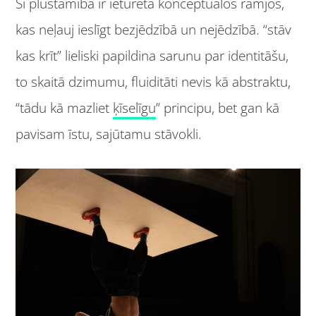
Šī plūstamība ir ieturēta konceptuālos rāmjos,
kas neļauj ieslīgt bezjēdzībā un nejēdzībā. “stāv
kas krīt” lieliski papildina sarunu par identitāšu,
to skaitā dzimumu, fluiditāti nevis kā abstraktu,
“tādu kā mazliet
ķīsel
īgu
” principu, bet gan kā
pavisam īstu, sajūtamu stāvokli.