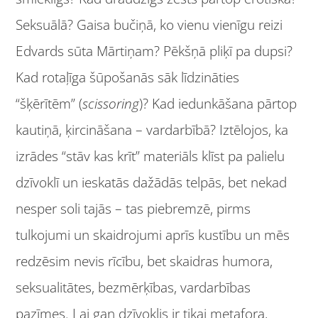
Seksuālā? Gaisa bučiņā, ko vienu vienīgu reizi
Edvards sūta Mārtiņam? Pēkšņā pliķī pa dupsi?
Kad rotaļīga šūpošanās sāk līdzināties
“šķērītēm” (
scissoring
)? Kad iedunkāšana pārtop
kautiņā, ķircināšana – vardarbībā? Iztēlojos, ka
izrādes “stāv kas krīt” materiāls klīst pa palielu
dzīvoklī un ieskatās dažādās telpās, bet nekad
nesper soli tajās – tas piebremzē, pirms
tulkojumi un skaidrojumi aprīs kustību un mēs
redzēsim nevis rīcību, bet skaidras humora,
seksualitātes, bezmērķības, vardarbības
pazīmes. Lai gan dzīvoklis ir tikai metafora,