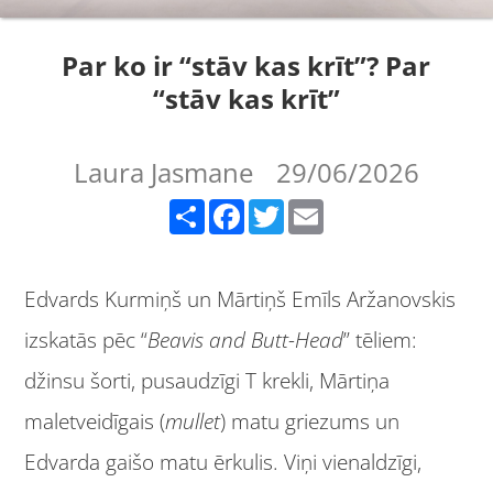
Par ko ir “stāv kas krīt”? Par
“stāv kas krīt”
Laura Jasmane
29/06/2026
Share
Facebook
Twitter
Email
Edvards Kurmiņš un Mārtiņš Emīls Aržanovskis
izskatās pēc “
Beavis and Butt-Head
” tēliem:
džinsu šorti, pusaudzīgi T krekli, Mārtiņa
maletveidīgais (
mullet
) matu griezums un
Edvarda gaišo matu ērkulis. Viņi vienaldzīgi,