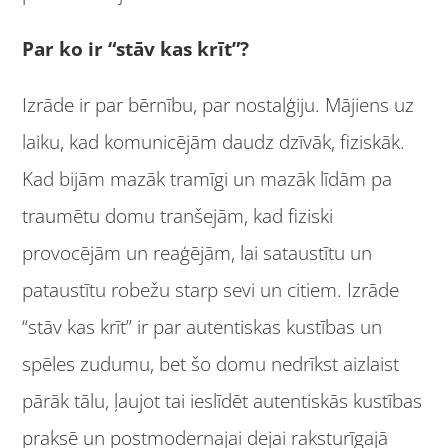
Par ko ir “stāv kas krīt”?
Izrāde ir par bērnību, par nostalģiju. Mājiens uz
laiku, kad komunicējām daudz dzīvāk, fiziskāk.
Kad bijām mazāk tramīgi un mazāk līdām pa
traumētu domu tranšejām, kad fiziski
provocējām un reaģējām, lai sataustītu un
pataustītu robežu starp sevi un citiem. Izrāde
“stāv kas krīt” ir par autentiskas kustības un
spēles zudumu, bet šo domu nedrīkst aizlaist
pārāk tālu, ļaujot tai ieslīdēt autentiskās kustības
praksē un postmodernajai dejai raksturīgajā