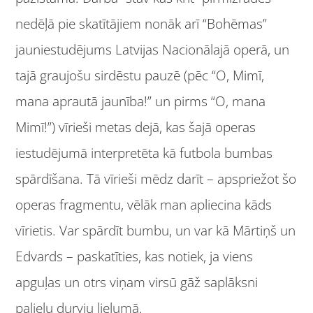
nedēļā pie skatītājiem nonāk arī “Bohēmas”
jauniestudējums Latvijas Nacionālajā operā, un
tajā graujošu sirdēstu pauzē (pēc “O, Mimī,
mana aprautā jaunība!” un pirms “O, mana
Mimī!”) vīrieši metas dejā, kas šajā operas
iestudējumā interpretēta kā futbola bumbas
spārdīšana. Tā vīrieši mēdz darīt – apspriežot šo
operas fragmentu, vēlāk man apliecina kāds
vīrietis. Var spārdīt bumbu, un var kā Mārtiņš un
Edvards – paskatīties, kas notiek, ja viens
apguļas un otrs viņam virsū gāž saplāksni
palielu durvju lielumā.