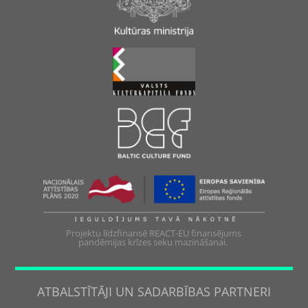
Projektu līdzfinansē REACT-EU finansējums
pandēmijas krīzes seku mazināšanai.
ATBALSTĪTĀJI UN SADARBĪBAS PARTNERI