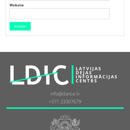
Website
LATVIJAS
DEJAS
INFORMĀCIJAS
CENTRS
info@dance.lv
+371 23307679