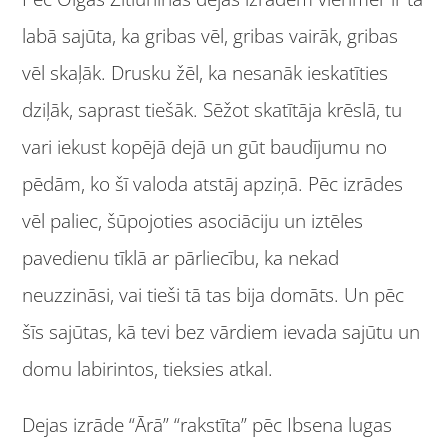
labā sajūta, ka gribas vēl, gribas vairāk, gribas
vēl skaļāk. Drusku žēl, ka nesanāk ieskatīties
dziļāk, saprast tiešāk. Sēžot skatītāja krēslā, tu
vari iekust kopējā dejā un gūt baudījumu no
pēdām, ko šī valoda atstāj apziņā. Pēc izrādes
vēl paliec, šūpojoties asociāciju un iztēles
pavedienu tīklā ar pārliecību, ka nekad
neuzzināsi, vai tieši tā tas bija domāts. Un pēc
šīs sajūtas, kā tevi bez vārdiem ievada sajūtu un
domu labirintos, tieksies atkal.
Dejas izrāde “Ārā” “rakstīta” pēc Ibsena lugas