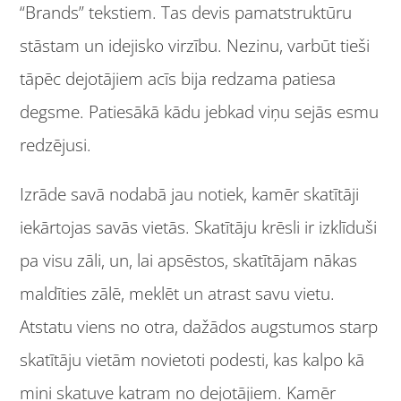
“Brands” tekstiem. Tas devis pamatstruktūru
stāstam un idejisko virzību. Nezinu, varbūt tieši
tāpēc dejotājiem acīs bija redzama patiesa
degsme. Patiesākā kādu jebkad viņu sejās esmu
redzējusi.
Izrāde savā nodabā jau notiek, kamēr skatītāji
iekārtojas savās vietās. Skatītāju krēsli ir izklīduši
pa visu zāli, un, lai apsēstos, skatītājam nākas
maldīties zālē, meklēt un atrast savu vietu.
Atstatu viens no otra, dažādos augstumos starp
skatītāju vietām novietoti podesti, kas kalpo kā
mini skatuve katram no dejotājiem. Kamēr