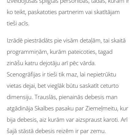
izveidojušās spilgtas personības, tādas, kurām ir
ko teikt, paskatoties partnerim vai skatītājam
tieši acīs.
Izrādē piestrādāts pie visām detaļām, tai skaitā
programmiņām, kurām pateicoties, tagad
zināšu katru dejotāju arī pēc vārda.
Scenogrāfijas ir tieši tik maz, lai nepietrūktu
vietas dejai, bet vieglāk būtu saskatīt ceturto
dimensiju. Trauslās, pienainās debesis man
atgādināja Skalbes pasaku par Ziemeļmeitu, kur
bija debesis, aiz kurām var aizspraust karoti. Arī
šajā stāstā debesis reizēm ir par zemu.