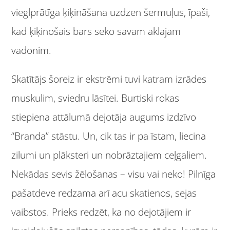
vieglprātīga ķiķināšana uzdzen šermuļus, īpaši,
kad ķiķinošais bars seko savam aklajam
vadonim.
Skatītājs šoreiz ir ekstrēmi tuvi katram izrādes
muskulim, sviedru lāsītei. Burtiski rokas
stiepiena attālumā dejotāja augums izdzīvo
“Branda” stāstu. Un, cik tas ir pa īstam, liecina
zilumi un plāksteri un nobrāztajiem ceļgaliem.
Nekādas sevis žēlošanas – visu vai neko! Pilnīga
pašatdeve redzama arī acu skatienos, sejas
vaibstos. Prieks redzēt, ka no dejotājiem ir