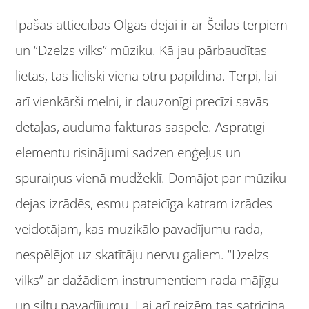
Īpašas attiecības Olgas dejai ir ar Šeilas tērpiem
un “Dzelzs vilks” mūziku. Kā jau pārbaudītas
lietas, tās lieliski viena otru papildina. Tērpi, lai
arī vienkārši melni, ir dauzonīgi precīzi savās
detaļās, auduma faktūras saspēlē. Asprātīgi
elementu risinājumi sadzen enģeļus un
spuraiņus vienā mudžeklī. Domājot par mūziku
dejas izrādēs, esmu pateicīga katram izrādes
veidotājam, kas muzikālo pavadījumu rada,
nespēlējot uz skatītāju nervu galiem. “Dzelzs
vilks” ar dažādiem instrumentiem rada mājīgu
un siltu pavadījumu. Lai arī reizēm tas satricina