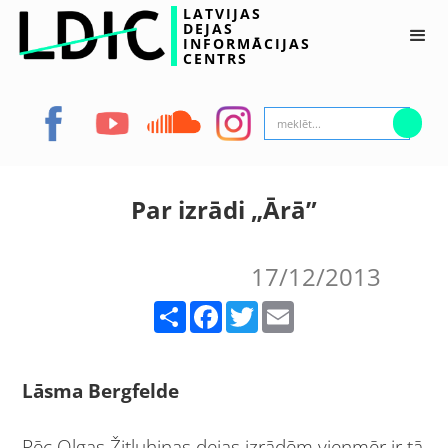
LATVIJAS
DEJAS
INFORMĀCIJAS
CENTRS
Par izrādi „Ārā”
17/12/2013
Share
Facebook
Twitter
Email
Lāsma Bergfelde
Pēc Olgas Žitluhinas dejas izrādēm vienmēr ir tā