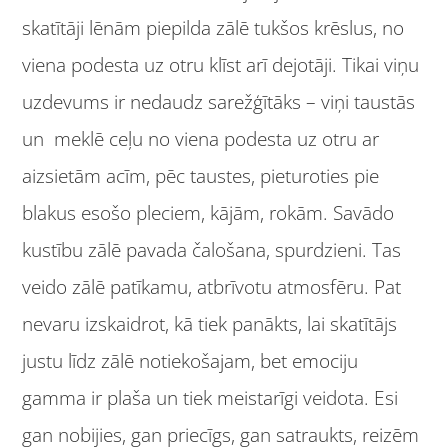
skatītāji lēnām piepilda zālē tukšos krēslus, no
viena podesta uz otru klīst arī dejotāji. Tikai viņu
uzdevums ir nedaudz sarežģītāks – viņi taustās
un meklē ceļu no viena podesta uz otru ar
aizsietām acīm, pēc taustes, pieturoties pie
blakus esošo pleciem, kājām, rokām. Savādo
kustību zālē pavada čalošana, spurdzieni. Tas
veido zālē patīkamu, atbrīvotu atmosfēru. Pat
nevaru izskaidrot, kā tiek panākts, lai skatītājs
justu līdz zālē notiekošajam, bet emociju
gamma ir plaša un tiek meistarīgi veidota. Esi
gan nobijies, gan priecīgs, gan satraukts, reizēm