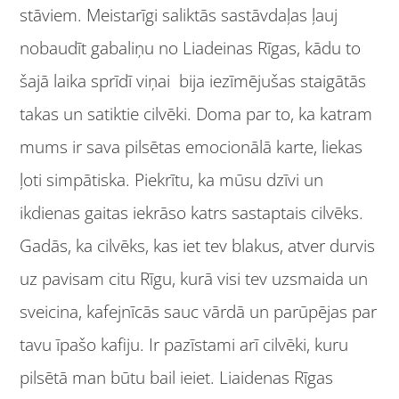
stāviem. Meistarīgi saliktās sastāvdaļas ļauj
nobaudīt gabaliņu no Liadeinas Rīgas, kādu to
šajā laika sprīdī viņai bija iezīmējušas staigātās
takas un satiktie cilvēki. Doma par to, ka katram
mums ir sava pilsētas emocionālā karte, liekas
ļoti simpātiska. Piekrītu, ka mūsu dzīvi un
ikdienas gaitas iekrāso katrs sastaptais cilvēks.
Gadās, ka cilvēks, kas iet tev blakus, atver durvis
uz pavisam citu Rīgu, kurā visi tev uzsmaida un
sveicina, kafejnīcās sauc vārdā un parūpējas par
tavu īpašo kafiju. Ir pazīstami arī cilvēki, kuru
pilsētā man būtu bail ieiet. Liaidenas Rīgas