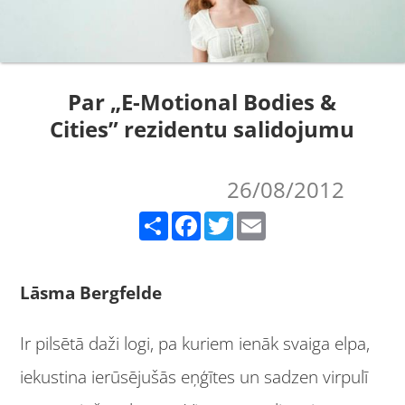
Par „E-Motional Bodies &
Cities” rezidentu salidojumu
26/08/2012
Share
Facebook
Twitter
Email
Lāsma Bergfelde
Ir pilsētā daži logi, pa kuriem ienāk svaiga elpa,
iekustina ierūsējušās eņģītes un sadzen virpulī