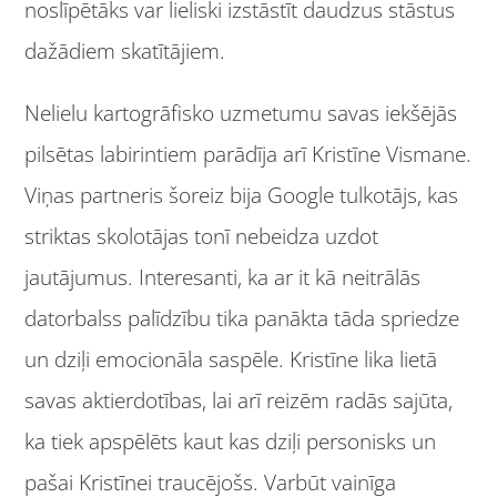
noslīpētāks var lieliski izstāstīt daudzus stāstus
dažādiem skatītājiem.
Nelielu kartogrāfisko uzmetumu savas iekšējās
pilsētas labirintiem parādīja arī Kristīne Vismane.
Viņas partneris šoreiz bija Google tulkotājs, kas
striktas skolotājas tonī nebeidza uzdot
jautājumus. Interesanti, ka ar it kā neitrālās
datorbalss palīdzību tika panākta tāda spriedze
un dziļi emocionāla saspēle. Kristīne lika lietā
savas aktierdotības, lai arī reizēm radās sajūta,
ka tiek apspēlēts kaut kas dziļi personisks un
pašai Kristīnei traucējošs. Varbūt vainīga