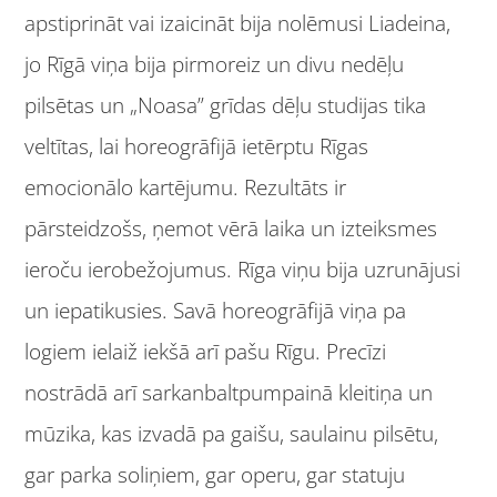
apstiprināt vai izaicināt bija nolēmusi Liadeina,
jo Rīgā viņa bija pirmoreiz un divu nedēļu
pilsētas un „Noasa” grīdas dēļu studijas tika
veltītas, lai horeogrāfijā ietērptu Rīgas
emocionālo kartējumu. Rezultāts ir
pārsteidzošs, ņemot vērā laika un izteiksmes
ieroču ierobežojumus. Rīga viņu bija uzrunājusi
un iepatikusies. Savā horeogrāfijā viņa pa
logiem ielaiž iekšā arī pašu Rīgu. Precīzi
nostrādā arī sarkanbaltpumpainā kleitiņa un
mūzika, kas izvadā pa gaišu, saulainu pilsētu,
gar parka soliņiem, gar operu, gar statuju