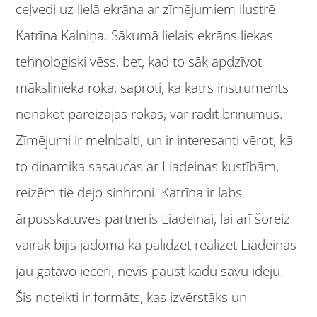
ceļvedi uz lielā ekrāna ar zīmējumiem ilustrē
Katrīna Kalniņa. Sākumā lielais ekrāns liekas
tehnoloģiski vēss, bet, kad to sāk apdzīvot
mākslinieka roka, saproti, ka katrs instruments
nonākot pareizajās rokās, var radīt brīnumus.
Zīmējumi ir melnbalti, un ir interesanti vērot, kā
to dinamika sasaucas ar Liadeinas kustībām,
reizēm tie dejo sinhroni. Katrīna ir labs
ārpusskatuves partneris Liadeinai, lai arī šoreiz
vairāk bijis jādomā kā palīdzēt realizēt Liadeinas
jau gatavo ieceri, nevis paust kādu savu ideju.
Šis noteikti ir formāts, kas izvērstāks un