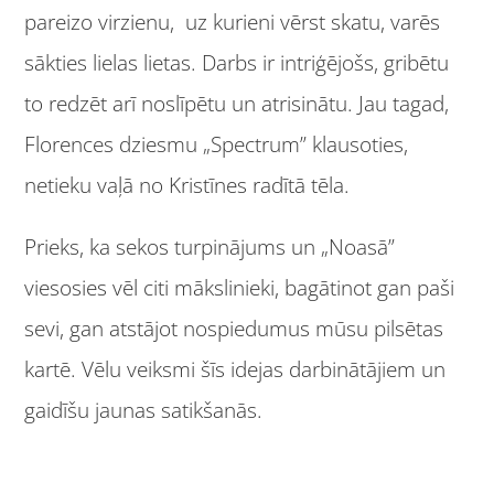
pareizo virzienu, uz kurieni vērst skatu, varēs
sākties lielas lietas. Darbs ir intriģējošs, gribētu
to redzēt arī noslīpētu un atrisinātu. Jau tagad,
Florences dziesmu „Spectrum” klausoties,
netieku vaļā no Kristīnes radītā tēla.
Prieks, ka sekos turpinājums un „Noasā”
viesosies vēl citi mākslinieki, bagātinot gan paši
sevi, gan atstājot nospiedumus mūsu pilsētas
kartē. Vēlu veiksmi šīs idejas darbinātājiem un
gaidīšu jaunas satikšanās.