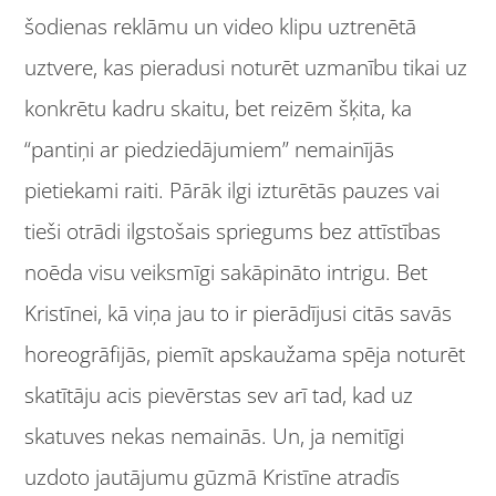
šodienas reklāmu un video klipu uztrenētā
uztvere, kas pieradusi noturēt uzmanību tikai uz
konkrētu kadru skaitu, bet reizēm šķita, ka
“pantiņi ar piedziedājumiem” nemainījās
pietiekami raiti. Pārāk ilgi izturētās pauzes vai
tieši otrādi ilgstošais spriegums bez attīstības
noēda visu veiksmīgi sakāpināto intrigu. Bet
Kristīnei, kā viņa jau to ir pierādījusi citās savās
horeogrāfijās, piemīt apskaužama spēja noturēt
skatītāju acis pievērstas sev arī tad, kad uz
skatuves nekas nemainās. Un, ja nemitīgi
uzdoto jautājumu gūzmā Kristīne atradīs