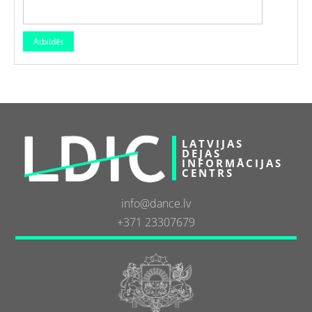
LATVIJAS
DEJAS
INFORMĀCIJAS
CENTRS
info@dance.lv
+371 23307679