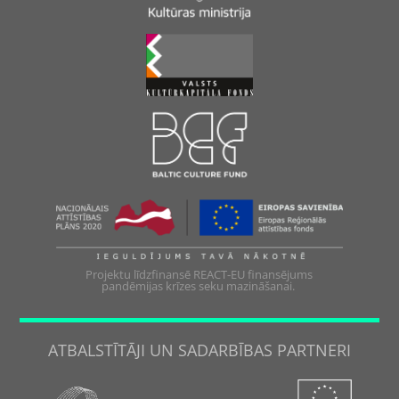
Projektu līdzfinansē REACT-EU finansējums
pandēmijas krīzes seku mazināšanai.
ATBALSTĪTĀJI UN SADARBĪBAS PARTNERI