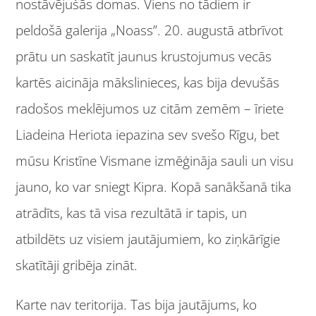
nostāvējušās domas. Viens no tādiem ir
peldošā galerija „Noass”. 20. augustā atbrīvot
prātu un saskatīt jaunus krustojumus vecās
kartēs aicināja mākslinieces, kas bija devušās
radošos meklējumos uz citām zemēm – īriete
Liadeina Heriota iepazina sev svešo Rīgu, bet
mūsu Kristīne Vismane izmēģināja sauli un visu
jauno, ko var sniegt Kipra. Kopā sanākšanā tika
atrādīts, kas tā visa rezultātā ir tapis, un
atbildēts uz visiem jautājumiem, ko ziņkārīgie
skatītāji gribēja zināt.
Karte nav teritorija. Tas bija jautājums, ko