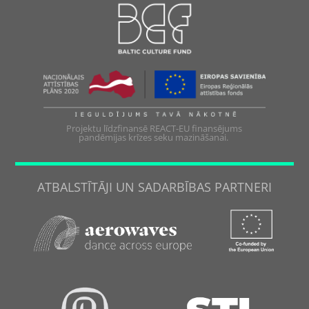
Projektu līdzfinansē REACT-EU finansējums
pandēmijas krīzes seku mazināšanai.
ATBALSTĪTĀJI UN SADARBĪBAS PARTNERI