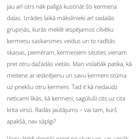
jau arī otrs nāk palīgā kustināt šīs ķermeņa
daļas. Izrādes laikā mākslinieki arī sadalās
grupiņās, kurās meklē iespējamos cilvēku
ķermeņu saskarsmes veidus un to radītās
skaņas, piemēram, ķermeņiem sitoties vienam
pret otru dažādās vietās. Man vislabāk patika, kā
meitene ar ieskrējienu un savu ķermeni stūma
uz priekšu otru ķermeni. Tad it kā nedaudz
neticami likās, kā ķermeņi, sagūluši cits uz cita
krita virsū. Radās jautājums – vai tam, kurš
apakšā, nav sāpīgi?
Vienu brīdi dejotāji noiet no skatuves, un uznāk