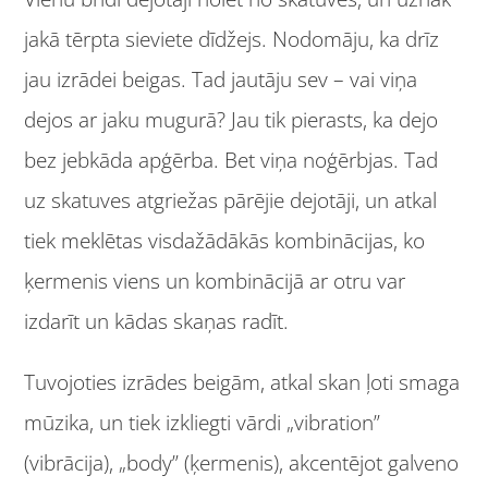
jakā tērpta sieviete dīdžejs. Nodomāju, ka drīz
jau izrādei beigas. Tad jautāju sev – vai viņa
dejos ar jaku mugurā? Jau tik pierasts, ka dejo
bez jebkāda apģērba. Bet viņa noģērbjas. Tad
uz skatuves atgriežas pārējie dejotāji, un atkal
tiek meklētas visdažādākās kombinācijas, ko
ķermenis viens un kombinācijā ar otru var
izdarīt un kādas skaņas radīt.
Tuvojoties izrādes beigām, atkal skan ļoti smaga
mūzika, un tiek izkliegti vārdi „vibration”
(vibrācija), „body” (ķermenis), akcentējot galveno