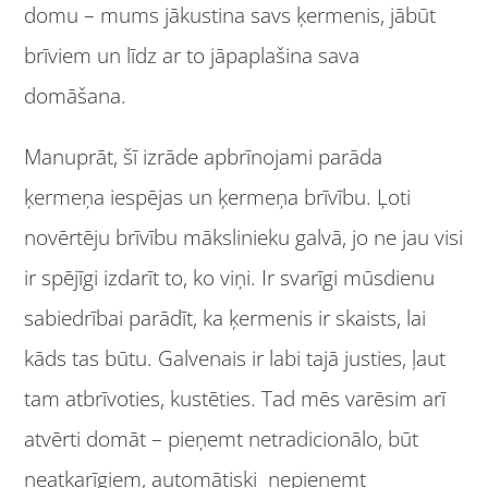
domu – mums jākustina savs ķermenis, jābūt
brīviem un līdz ar to jāpaplašina sava
domāšana.
Manuprāt, šī izrāde apbrīnojami parāda
ķermeņa iespējas un ķermeņa brīvību. Ļoti
novērtēju brīvību mākslinieku galvā, jo ne jau visi
ir spējīgi izdarīt to, ko viņi. Ir svarīgi mūsdienu
sabiedrībai parādīt, ka ķermenis ir skaists, lai
kāds tas būtu. Galvenais ir labi tajā justies, ļaut
tam atbrīvoties, kustēties. Tad mēs varēsim arī
atvērti domāt – pieņemt netradicionālo, būt
neatkarīgiem, automātiski nepieņemt