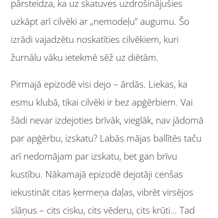
pārsteidza, ka uz skatuves uzdrošinājušies
uzkāpt arī cilvēki ar „nemodeļu” augumu. Šo
izrādi vajadzētu noskatīties cilvēkiem, kuri
žurnālu vāku ietekmē sēž uz diētām.
Pirmajā epizodē visi dejo – ārdās. Liekas, ka
esmu klubā, tikai cilvēki ir bez apģērbiem. Vai
šādi nevar izdejoties brīvāk, vieglāk, nav jādomā
par apģērbu, izskatu? Labās mājas ballītēs taču
arī nedomājam par izskatu, bet gan brīvu
kustību. Nākamajā epizodē dejotāji cenšas
iekustināt citas ķermeņa daļas, vibrēt virsējos
slāņus – cits cisku, cits vēderu, cits krūti… Tad