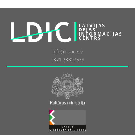
LATVIJAS
DEJAS
INFORMĀCIJAS
CENTRS
info@dance.lv
+371 23307679