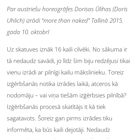
Par austriešu horeogrāfes Dorisas Ūlihas (Doris
Uhlich) izrādi “more than naked” Tallinā 2015.
gada 10. oktobrī
Uz skatuves iznāk 16 kaili cilvēki. No sākuma ir
tā nedaudz savādi, jo līdz šim biju redzējusi tikai
vienu izrādi ar pilnīgi kailu mākslinieku. Toreiz
izģērbšanās notika izrādes laikā, atceros kā
nodomāju – vai viņa tiešām izģērbsies pilnībā?
Izģērbšanās procesā skatītājs it kā tiek
sagatavots. Šoreiz gan pirms izrādes tiku
informēta, ka būs kaili dejotāji. Nedaudz