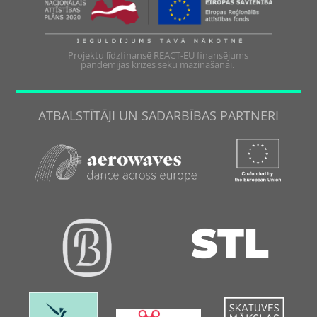
Projektu līdzfinansē REACT-EU finansējums
pandēmijas krīzes seku mazināšanai.
ATBALSTĪTĀJI UN SADARBĪBAS PARTNERI