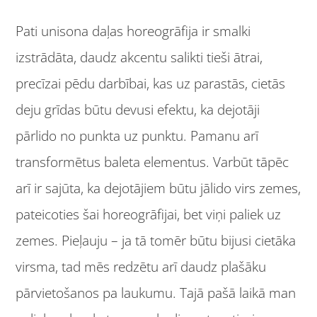
Pati unisona daļas horeogrāfija ir smalki
izstrādāta, daudz akcentu salikti tieši ātrai,
precīzai pēdu darbībai, kas uz parastās, cietās
deju grīdas būtu devusi efektu, ka dejotāji
pārlido no punkta uz punktu. Pamanu arī
transformētus baleta elementus. Varbūt tāpēc
arī ir sajūta, ka dejotājiem būtu jālido virs zemes,
pateicoties šai horeogrāfijai, bet viņi paliek uz
zemes. Pieļauju – ja tā tomēr būtu bijusi cietāka
virsma, tad mēs redzētu arī daudz plašāku
pārvietošanos pa laukumu. Tajā pašā laikā man