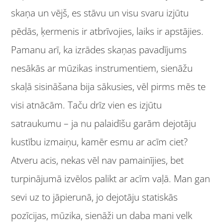
skaņa un vējš, es stāvu un visu svaru izjūtu
pēdās, ķermenis ir atbrīvojies, laiks ir apstājies.
Pamanu arī, ka izrādes skaņas pavadījums
nesākās ar mūzikas instrumentiem, sienāžu
skaļā sisināšana bija sākusies, vēl pirms mēs te
visi atnācām. Taču drīz vien es izjūtu
satraukumu – ja nu palaidīšu garām dejotāju
kustību izmaiņu, kamēr esmu ar acīm ciet?
Atveru acis, nekas vēl nav pamainījies, bet
turpinājumā izvēlos palikt ar acīm vaļā. Man gan
sevi uz to jāpierunā, jo dejotāju statiskās
pozīcijas, mūzika, sienāži un daba mani velk