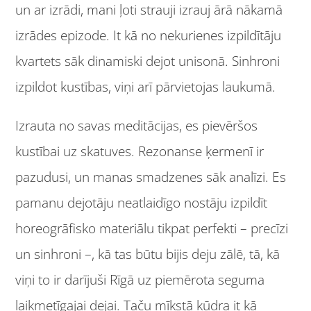
un ar izrādi, mani ļoti strauji izrauj ārā nākamā
izrādes epizode. It kā no nekurienes izpildītāju
kvartets sāk dinamiski dejot unisonā. Sinhroni
izpildot kustības, viņi arī pārvietojas laukumā.
Izrauta no savas meditācijas, es pievēršos
kustībai uz skatuves. Rezonanse ķermenī ir
pazudusi, un manas smadzenes sāk analīzi. Es
pamanu dejotāju neatlaidīgo nostāju izpildīt
horeogrāfisko materiālu tikpat perfekti – precīzi
un sinhroni –, kā tas būtu bijis deju zālē, tā, kā
viņi to ir darījuši Rīgā uz piemērota seguma
laikmetīgajai dejai. Taču mīkstā kūdra it kā