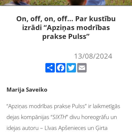
On, off, on, off… Par kustību
izrādi “Apziņas modrības
prakse Pulss”
13/08/2024
Share
Facebook
Twitter
Email
Marija Saveiko
“Apziņas modrības prakse Pulss” ir laikmetīgās
dejas kompānijas “
SIXTH
” divu horeogrāfu un
idejas autoru – Līvas Apšenieces un Ģirta