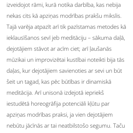
izveidojot rāmi, kurā notika darbība, kas nebija
nekas cits kā apziņas modrības prakšu mikslis.
Tajā varēja atpazīt arī tik pazīstamas metodes kā
ieklausīšanos sevī jeb meditāciju – sākuma daļā,
dejotājiem stāvot ar acīm ciet; arī ļaušanās
mūzikai un improvizētai kustībai noteikti bija tās
daļas, kur dejotājiem savienoties ar sevi un būt
šeit un tagad, kas pēc būtības ir dinamiskā
meditācija. Arī unisonā izdejotā iepriekš
iestudētā horeogrāfija potenciāli kļūtu par
apziņas modrības praksi, ja vien dejotājiem
nebūtu jācīnās ar tai neatbilstošo segumu. Taču