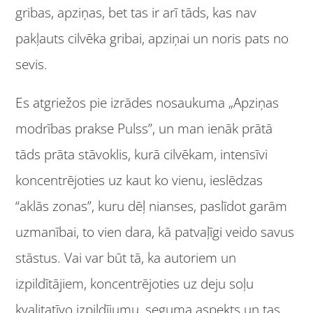
gribas, apziņas, bet tas ir arī tāds, kas nav
pakļauts cilvēka gribai, apziņai un noris pats no
sevis.
Es atgriežos pie izrādes nosaukuma „Apziņas
modrības prakse Pulss”, un man ienāk prātā
tāds prāta stāvoklis, kurā cilvēkam, intensīvi
koncentrējoties uz kaut ko vienu, ieslēdzas
“aklās zonas”, kuru dēļ nianses, paslīdot garām
uzmanībai, to vien dara, kā patvaļīgi veido savus
stāstus. Vai var būt tā, ka autoriem un
izpildītājiem, koncentrējoties uz deju soļu
kvalitatīvo izpildījumu, seguma aspekts un tas,