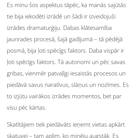
Es minu šos aspektus tāpēc, ka manās sajūtās
tie bija iekodēti izrādē un šādi ir izveidojuši
izrādes dramaturģiju. Dabas klātesamība
jaunrades procesā, šajā gadījumā – tā pēdējā
posmā, bija ļoti spēcīgs faktors. Daba vispār ir
ļoti spēcīgs faktors. Tā autonomi un pēc savas
gribas, vienmēr patvaļīgi iesaistās procesos un
piedāvā savus naratīvus, slāņus un nozīmes. Es
to izjūtu vairākos izrādes momentos, bet par
visu pēc kārtas.
Skatītājiem tiek piedāvāts ieņemt vietas apkārt
skatuvei – tam aplim, ko minēju augstāk. Es