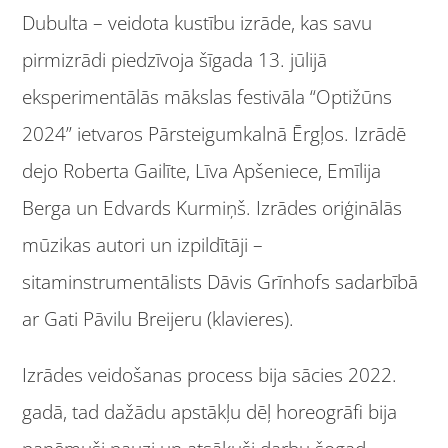
Dubulta – veidota kustību izrāde, kas savu
pirmizrādi piedzīvoja šīgada 13. jūlijā
eksperimentālās mākslas festivāla “Optižūns
2024” ietvaros Pārsteigumkalnā Ērgļos. Izrādē
dejo Roberta Gailīte, Līva Apšeniece, Emīlija
Berga un Edvards Kurmiņš. Izrādes oriģinālās
mūzikas autori un izpildītāji –
sitaminstrumentālists Dāvis Grīnhofs sadarbībā
ar Gati Pāvilu Breijeru (klavieres).
Izrādes veidošanas process bija sācies 2022.
gadā, tad dažādu apstākļu dēļ horeogrāfi bija