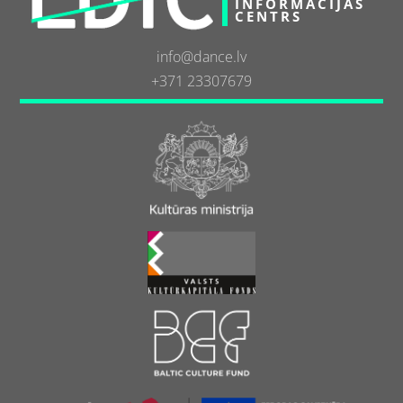
INFORMĀCIJAS
CENTRS
info@dance.lv
+371 23307679