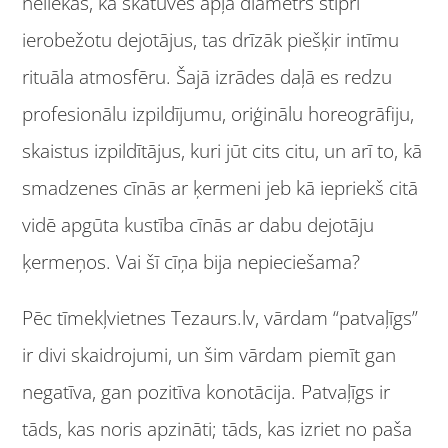
neliekas, ka skatuves apļa diametrs stipri
ierobežotu dejotājus, tas drīzāk piešķir intīmu
rituāla atmosfēru. Šajā izrādes daļā es redzu
profesionālu izpildījumu, oriģinālu horeogrāfiju,
skaistus izpildītājus, kuri jūt cits citu, un arī to, kā
smadzenes cīnās ar ķermeni jeb kā iepriekš citā
vidē apgūta kustība cīnās ar dabu dejotāju
ķermeņos. Vai šī cīņa bija nepieciešama?
Pēc tīmekļvietnes Tezaurs.lv, vārdam “patvaļīgs”
ir divi skaidrojumi, un šim vārdam piemīt gan
negatīva, gan pozitīva konotācija. Patvaļīgs ir
tāds, kas noris apzināti; tāds, kas izriet no paša