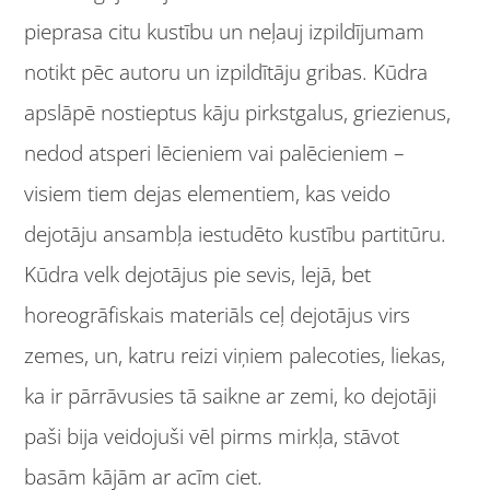
pieprasa citu kustību un neļauj izpildījumam
notikt pēc autoru un izpildītāju gribas. Kūdra
apslāpē nostieptus kāju pirkstgalus, griezienus,
nedod atsperi lēcieniem vai palēcieniem –
visiem tiem dejas elementiem, kas veido
dejotāju ansambļa iestudēto kustību partitūru.
Kūdra velk dejotājus pie sevis, lejā, bet
horeogrāfiskais materiāls ceļ dejotājus virs
zemes, un, katru reizi viņiem palecoties, liekas,
ka ir pārrāvusies tā saikne ar zemi, ko dejotāji
paši bija veidojuši vēl pirms mirkļa, stāvot
basām kājām ar acīm ciet.