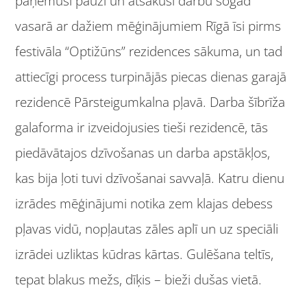
paņēmuši pauzi un atsākuši darbu šogad
vasarā ar dažiem mēģinājumiem Rīgā īsi pirms
festivāla “Optižūns” rezidences sākuma, un tad
attiecīgi process turpinājās piecas dienas garajā
rezidencē Pārsteigumkalna pļavā. Darba šībrīža
galaforma ir izveidojusies tieši rezidencē, tās
piedāvātajos dzīvošanas un darba apstākļos,
kas bija ļoti tuvi dzīvošanai savvaļā. Katru dienu
izrādes mēģinājumi notika zem klajas debess
pļavas vidū, nopļautas zāles aplī un uz speciāli
izrādei uzliktas kūdras kārtas. Gulēšana teltīs,
tepat blakus mežs, dīķis – bieži dušas vietā.