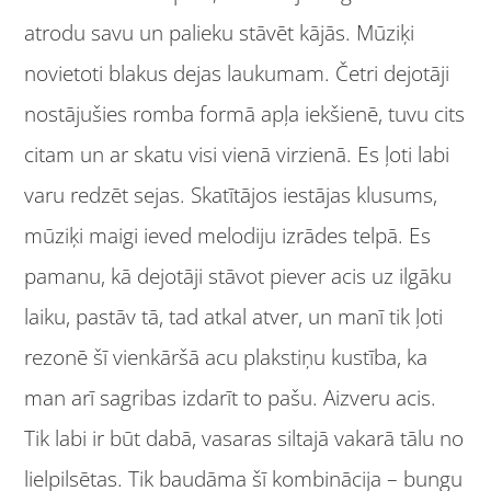
atrodu savu un palieku stāvēt kājās. Mūziķi
novietoti blakus dejas laukumam. Četri dejotāji
nostājušies romba formā apļa iekšienē, tuvu cits
citam un ar skatu visi vienā virzienā. Es ļoti labi
varu redzēt sejas. Skatītājos iestājas klusums,
mūziķi maigi ieved melodiju izrādes telpā. Es
pamanu, kā dejotāji stāvot piever acis uz ilgāku
laiku, pastāv tā, tad atkal atver, un manī tik ļoti
rezonē šī vienkāršā acu plakstiņu kustība, ka
man arī sagribas izdarīt to pašu. Aizveru acis.
Tik labi ir būt dabā, vasaras siltajā vakarā tālu no
lielpilsētas. Tik baudāma šī kombinācija – bungu