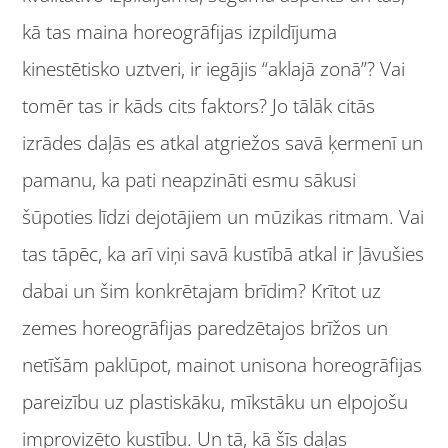
kā tas maina horeogrāfijas izpildījuma
kinestētisko uztveri, ir iegājis “aklajā zonā”? Vai
tomēr tas ir kāds cits faktors? Jo tālāk citās
izrādes daļās es atkal atgriežos savā ķermenī un
pamanu, ka pati neapzināti esmu sākusi
šūpoties līdzi dejotājiem un mūzikas ritmam. Vai
tas tāpēc, ka arī viņi savā kustībā atkal ir ļāvušies
dabai un šim konkrētajam brīdim? Krītot uz
zemes horeogrāfijas paredzētajos brīžos un
netīšām paklūpot, mainot unisona horeogrāfijas
pareizību uz plastiskāku, mīkstāku un elpojošu
improvizēto kustību. Un tā, kā šīs daļas