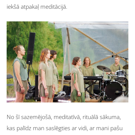
iekšā atpakaļ meditācijā.
No šī sazemējošā, meditatīvā, rituālā sākuma,
kas palīdz man saslēgties ar vidi, ar mani pašu