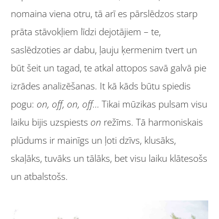
nomaina viena otru, tā arī es pārslēdzos starp
prāta stāvokļiem līdzi dejotājiem – te,
saslēdzoties ar dabu, ļauju ķermenim tvert un
būt šeit un tagad, te atkal attopos savā galvā pie
izrādes analizēšanas. It kā kāds būtu spiedis
pogu:
on, off, on, off…
Tikai mūzikas pulsam visu
laiku bijis uzspiests
on
režīms. Tā harmoniskais
plūdums ir mainīgs un ļoti dzīvs, klusāks,
skaļāks, tuvāks un tālāks, bet visu laiku klātesošs
un atbalstošs.