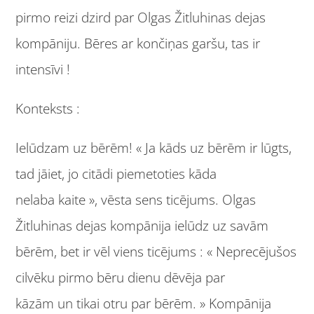
pirmo reizi dzird par Olgas Žitluhinas dejas
kompāniju. Bēres ar končiņas garšu, tas ir
intensīvi !
Konteksts :
Ielūdzam uz bērēm! « Ja kāds uz bērēm ir lūgts,
tad jāiet, jo citādi piemetoties kāda
nelaba kaite », vēsta sens ticējums. Olgas
Žitluhinas dejas kompānija ielūdz uz savām
bērēm, bet ir vēl viens ticējums : « Neprecējušos
cilvēku pirmo bēru dienu dēvēja par
kāzām un tikai otru par bērēm. » Kompānija