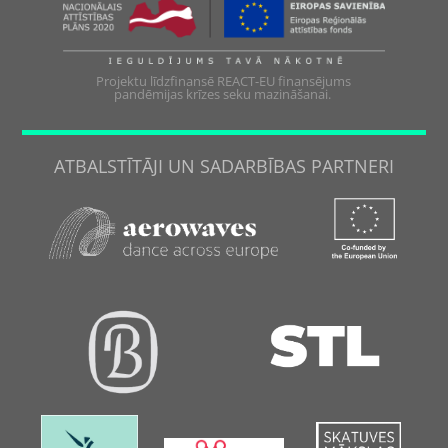
Projektu līdzfinansē REACT-EU finansējums
pandēmijas krīzes seku mazināšanai.
ATBALSTĪTĀJI UN SADARBĪBAS PARTNERI