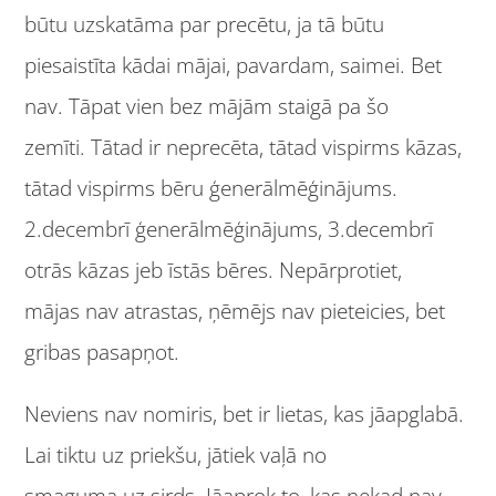
būtu uzskatāma par precētu, ja tā būtu
piesaistīta kādai mājai, pavardam, saimei. Bet
nav. Tāpat vien bez mājām staigā pa šo
zemīti. Tātad ir neprecēta, tātad vispirms kāzas,
tātad vispirms bēru ģenerālmēģinājums.
2.decembrī ģenerālmēģinājums, 3.decembrī
otrās kāzas jeb īstās bēres. Nepārprotiet,
mājas nav atrastas, ņēmējs nav pieteicies, bet
gribas pasapņot.
Neviens nav nomiris, bet ir lietas, kas jāapglabā.
Lai tiktu uz priekšu, jātiek vaļā no
smaguma uz sirds. Jāaprok to, kas nekad nav