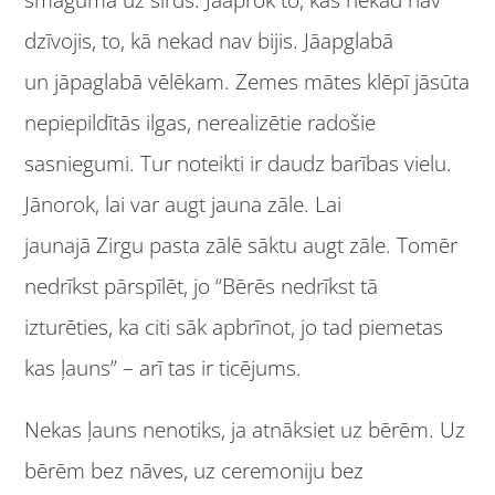
dzīvojis, to, kā nekad nav bijis. Jāapglabā
un jāpaglabā vēlēkam. Zemes mātes klēpī jāsūta
nepiepildītās ilgas, nerealizētie radošie
sasniegumi. Tur noteikti ir daudz barības vielu.
Jānorok, lai var augt jauna zāle. Lai
jaunajā Zirgu pasta zālē sāktu augt zāle. Tomēr
nedrīkst pārspīlēt, jo “Bērēs nedrīkst tā
izturēties, ka citi sāk apbrīnot, jo tad piemetas
kas ļauns” – arī tas ir ticējums.
Nekas ļauns nenotiks, ja atnāksiet uz bērēm. Uz
bērēm bez nāves, uz ceremoniju bez