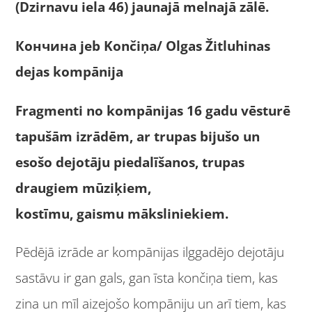
(Dzirnavu iela 46) jaunajā melnajā zālē.
Кончина jeb Končiņa/ Olgas Žitluhinas
dejas kompānija
Fragmenti no kompānijas 16 gadu vēsturē
tapušām izrādēm, ar trupas bijušo un
esošo dejotāju piedalīšanos, trupas
draugiem mūziķiem,
kostīmu, gaismu māksliniekiem.
Pēdējā izrāde ar kompānijas ilggadējo dejotāju
sastāvu ir gan gals, gan īsta končiņa tiem, kas
zina un mīl aizejošo kompāniju un arī tiem, kas