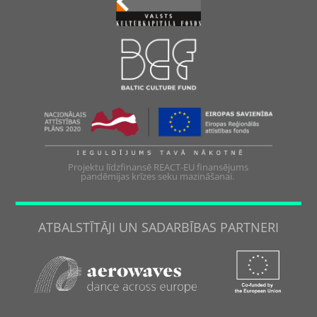
Projektu līdzfinansē REACT-EU finansējums
pandēmijas krīzes seku mazināšanai.
ATBALSTĪTĀJI UN SADARBĪBAS PARTNERI