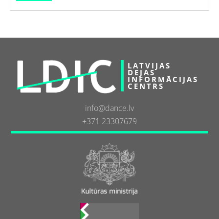
LATVIJAS
DEJAS
INFORMĀCIJAS
CENTRS
info@dance.lv
+371 23307679