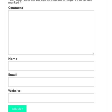
marked
*
Comment
Name
Email
Website