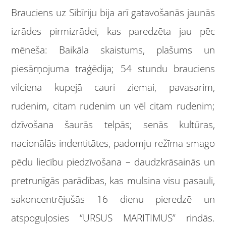
Brauciens uz Sibīriju bija arī gatavošanās jaunās
izrādes pirmizrādei, kas paredzēta jau pēc
mēneša: Baikāla skaistums, plašums un
piesārņojuma traģēdija; 54 stundu brauciens
vilciena kupejā cauri ziemai, pavasarim,
rudenim, citam rudenim un vēl citam rudenim;
dzīvošana šaurās telpās; senās kultūras,
nacionālās indentitātes, padomju režīma smago
pēdu liecību piedzīvošana – daudzkrāsainās un
pretrunīgās parādības, kas mulsina visu pasauli,
sakoncentrējušās 16 dienu pieredzē un
atspoguļosies “URSUS MARITIMUS” rindās.