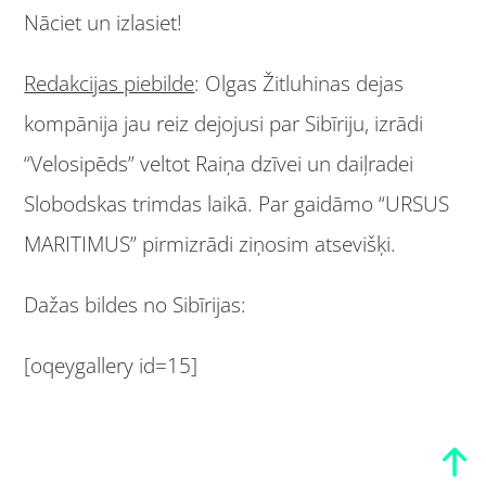
Nāciet un izlasiet!
Redakcijas piebilde
: Olgas Žitluhinas dejas
kompānija jau reiz dejojusi par Sibīriju, izrādi
“Velosipēds” veltot Raiņa dzīvei un daiļradei
Slobodskas trimdas laikā. Par gaidāmo “URSUS
MARITIMUS” pirmizrādi ziņosim atsevišķi.
Dažas bildes no Sibīrijas:
[oqeygallery id=15]