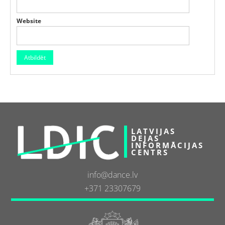
Website
LATVIJAS
DEJAS
INFORMĀCIJAS
CENTRS
info@dance.lv
+371 23307679