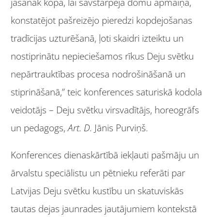
jāsanāk kopā, lai savstarpējā domu apmaiņā,
konstatējot pašreizējo pieredzi kopdejošanas
tradīcijas uzturēšanā, ļoti skaidri izteiktu un
nostiprinātu nepieciešamos rīkus Deju svētku
nepārtrauktības procesa nodrošināšanā un
stiprināšanā,” teic konferences saturiskā kodola
veidotājs – Deju svētku virsvadītājs, horeogrāfs
un pedagogs,
Art. D.
Jānis Purviņš.
Konferences dienaskārtībā iekļauti pašmāju un
ārvalstu speciālistu un pētnieku referāti par
Latvijas Deju svētku kustību un skatuviskās
tautas dejas jaunrades jautājumiem kontekstā