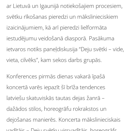
ar Lietuvā un Igaunijā notiekošajiem procesiem,
svētku rīkošanas pieredzi un mākslinieciskiem
izaicinājumiem, kā arī pieredzi lielformāta
iestudējumu veidošanā diasporā. Pasākuma
ietvaros notiks paneļdiskusija “Deju svētki – vide,
vieta, cilvēks”, kam sekos darbs grupās.
Konferences pirmās dienas vakarā īpašā
koncertā varēs iepazīt šī brīža tendences
latviešu skatuviskās tautas dejas žanrā –
dažādos stilos, horeogrāfu rokrakstos un
dejošanas manierēs. Koncerta mākslinieciskais
vadītājs – Deju svētku virsvadītājs, horeogrāfs