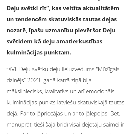
Deju svētki rīt”, kas veltīta aktualitātēm
un tendencēm skatuviskās tautas dejas
nozarē, īpašu uzmanību pievēršot Deju
svētkiem kā deju amatierkustības
kulminācijas punktam.
“XVII Deju svētku deju lieluzvedums “Mūžīgais
dzinējs” 2023. gadā katrā ziņā bija
māksliniecisks, kvalitatīvs un arī emocionāls
kulminācijas punkts latviešu skatuviskajā tautas
dejā. Par to jāpriecājas un ar to jālepojas. Bet,
manuprāt, tieši šajā brīdī visai dejotāju saimei ir