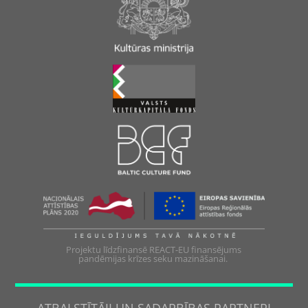
Projektu līdzfinansē REACT-EU finansējums
pandēmijas krīzes seku mazināšanai.
ATBALSTĪTĀJI UN SADARBĪBAS PARTNERI