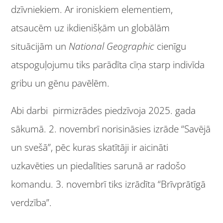
dzīvniekiem. Ar ironiskiem elementiem,
atsaucēm uz ikdienišķām un globālām
situācijām un
National Geographic
cienīgu
atspoguļojumu tiks parādīta cīņa starp indivīda
gribu un gēnu pavēlēm.
Abi darbi pirmizrādes piedzīvoja 2025. gada
sākumā. 2. novembrī norisināsies izrāde “Savējā
un svešā”, pēc kuras skatītāji ir aicināti
uzkavēties un piedalīties sarunā ar radošo
komandu. 3. novembrī tiks izrādīta “Brīvprātīgā
verdzība”.