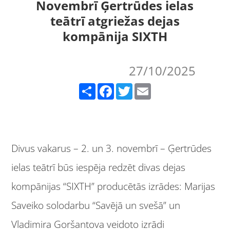
Novembrī Ģertrūdes ielas
teātrī atgriežas dejas
kompānija SIXTH
27/10/2025
Share
Facebook
Twitter
Email
Divus vakarus – 2. un 3. novembrī – Ģertrūdes
ielas teātrī būs iespēja redzēt divas dejas
kompānijas “SIXTH” producētās izrādes: Marijas
Saveiko solodarbu “Savējā un svešā” un
Vladimira Goršantova veidoto izrādi