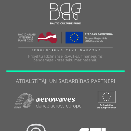
Projektu līdzfinansē REACT-EU finansējums
pandēmijas krīzes seku mazināšanai.
ATBALSTĪTĀJI UN SADARBĪBAS PARTNERI