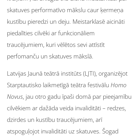
skatuves performatīvo mākslu caur ķermeņa
kustību pieredzi un deju. Meistarklasē aicināti
piedalīties cilvēki ar funkcionāliem
traucējumiem, kuri vēlētos sevi attīstīt
perfomanču un skatuves mākslā.
Latvijas Jaunā teātrā institūts (LJTI), organizējot
Starptautisko laikmetīgā teātra festivālu
Homo
Novus
, jau otro gadu īpaši domā par pieejamību
cilvēkiem ar dažāda veida invaliditāti – redzes,
dzirdes un kustību traucējumiem, arī
atspoguļojot invaliditāti uz skatuves. Šogad