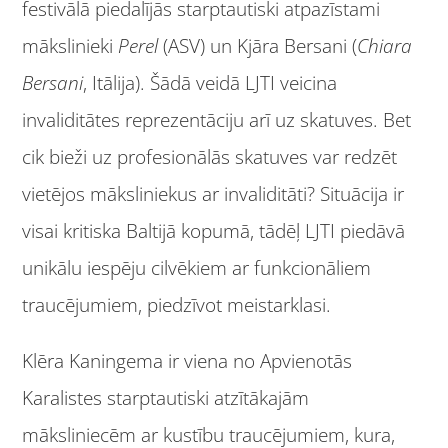
festivālā piedalījās starptautiski atpazīstami
mākslinieki
Perel
(ASV) un Kjāra Bersani (
Chiara
Bersani
, Itālija). Šādā veidā LJTI veicina
invaliditātes reprezentāciju arī uz skatuves. Bet
cik bieži uz profesionālās skatuves var redzēt
vietējos māksliniekus ar invaliditāti? Situācija ir
visai kritiska Baltijā kopumā, tādēļ LJTI piedāvā
unikālu iespēju cilvēkiem ar funkcionāliem
traucējumiem, piedzīvot meistarklasi.
Klēra Kaningema ir viena no Apvienotās
Karalistes starptautiski atzītākajām
māksliniecēm ar kustību traucējumiem, kura,