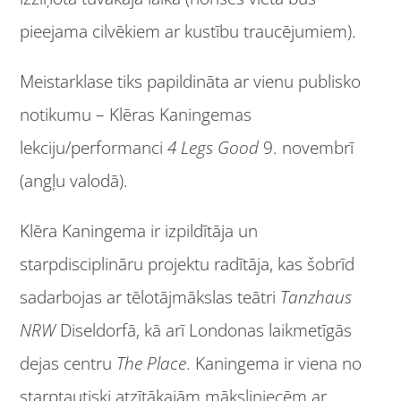
pieejama cilvēkiem ar kustību traucējumiem).
Meistarklase tiks papildināta ar vienu publisko
notikumu – Klēras Kaningemas
lekciju/performanci
4 Legs Good
9. novembrī
(angļu valodā).
Klēra Kaningema ir izpildītāja un
starpdisciplināru projektu radītāja, kas šobrīd
sadarbojas ar tēlotājmākslas teātri
Tanzhaus
NRW
Diseldorfā, kā arī Londonas laikmetīgās
dejas centru
The Place
. Kaningema ir viena no
starptautiski atzītākajām māksliniecēm ar