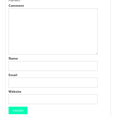
marked
*
Comment
Name
Email
Website