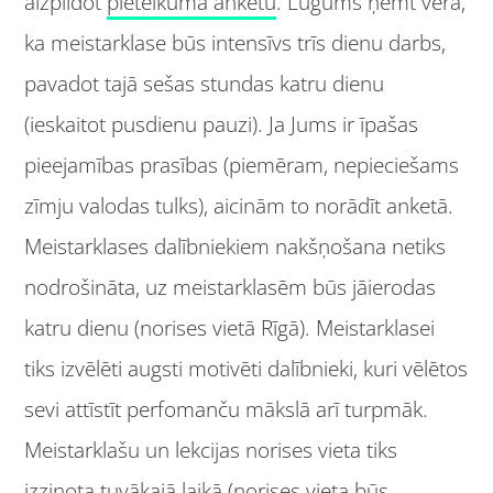
aizpildot
pieteikuma anketu
. Lūgums ņemt vērā,
ka meistarklase būs intensīvs trīs dienu darbs,
pavadot tajā sešas stundas katru dienu
(ieskaitot pusdienu pauzi). Ja Jums ir īpašas
pieejamības prasības (piemēram, nepieciešams
zīmju valodas tulks), aicinām to norādīt anketā.
Meistarklases dalībniekiem nakšņošana netiks
nodrošināta, uz meistarklasēm būs jāierodas
katru dienu (norises vietā Rīgā). Meistarklasei
tiks izvēlēti augsti motivēti dalībnieki, kuri vēlētos
sevi attīstīt perfomanču mākslā arī turpmāk.
Meistarklašu un lekcijas norises vieta tiks
izziņota tuvākajā laikā (norises vieta būs