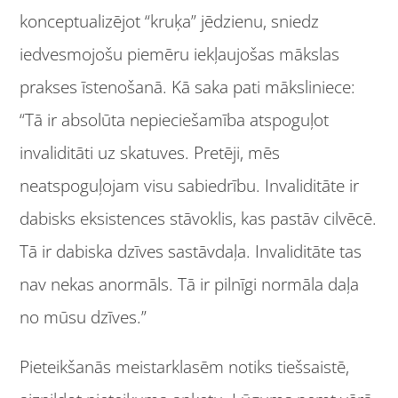
konceptualizējot “kruķa” jēdzienu, sniedz
iedvesmojošu piemēru iekļaujošas mākslas
prakses īstenošanā. Kā saka pati māksliniece:
“Tā ir absolūta nepieciešamība atspoguļot
invaliditāti uz skatuves. Pretēji, mēs
neatspoguļojam visu sabiedrību. Invaliditāte ir
dabisks eksistences stāvoklis, kas pastāv cilvēcē.
Tā ir dabiska dzīves sastāvdaļa. Invaliditāte tas
nav nekas anormāls. Tā ir pilnīgi normāla daļa
no mūsu dzīves.”
Pieteikšanās meistarklasēm notiks tiešsaistē,