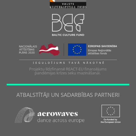
Projektu līdzfinansē REACT-EU finansējums
pandēmijas krīzes seku mazināšanai.
ATBALSTĪTĀJI UN SADARBĪBAS PARTNERI