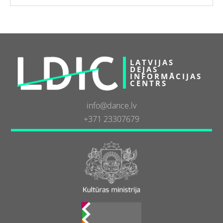
LATVIJAS
DEJAS
INFORMĀCIJAS
CENTRS
info@dance.lv
+371 23307679