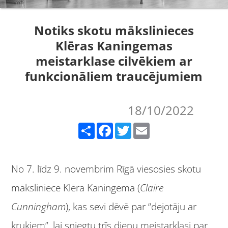
Notiks skotu mākslinieces
Klēras Kaningemas
meistarklase cilvēkiem ar
funkcionāliem traucējumiem
18/10/2022
Share
Facebook
Twitter
Email
No 7. līdz 9. novembrim Rīgā viesosies skotu
māksliniece Klēra Kaningema (
Claire
Cunningham
), kas sevi dēvē par “dejotāju ar
kruķiem”, lai sniegtu trīs dienu meistarklasi par