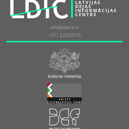
LATVIJAS
DEJAS
INFORMĀCIJAS
CENTRS
info@dance.lv
+371 23307679