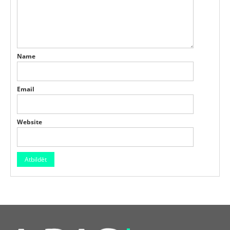
Name
Email
Website