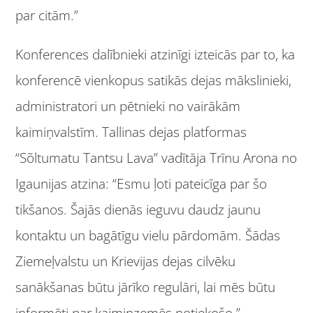
par citām.”
Konferences dalībnieki atzinīgi izteicās par to, ka
konferencē vienkopus satikās dejas mākslinieki,
administratori un pētnieki no vairākām
kaimiņvalstīm. Tallinas dejas platformas
“Sõltumatu Tantsu Lava” vadītāja Trīnu Arona no
Igaunijas atzina: “Esmu ļoti pateicīga par šo
tikšanos. Šajās dienās ieguvu daudz jaunu
kontaktu un bagātīgu vielu pārdomām. Šādas
Ziemeļvalstu un Krievijas dejas cilvēku
sanākšanas būtu jārīko regulāri, lai mēs būtu
informēti par kaimiņzemēs notiekošo.”