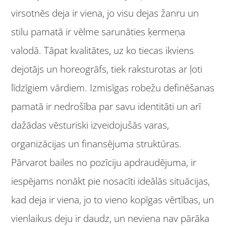
virsotnēs deja ir viena, jo visu dejas žanru un
stilu pamatā ir vēlme sarunāties ķermeņa
valodā. Tāpat kvalitātes, uz ko tiecas ikviens
dejotājs un horeogrāfs, tiek raksturotas ar ļoti
līdzīgiem vārdiem. Izmisīgas robežu definēšanas
pamatā ir nedrošība par savu identitāti un arī
dažādas vēsturiski izveidojušās varas,
organizācijas un finansējuma struktūras.
Pārvarot bailes no pozīciju apdraudējuma, ir
iespējams nonākt pie nosacīti ideālās situācijas,
kad deja ir viena, jo to vieno kopīgas vērtības, un
vienlaikus deju ir daudz, un neviena nav pārāka