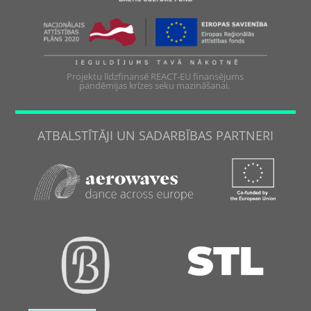
Projektu līdzfinansē REACT-EU finansējums
pandēmijas krīzes seku mazināšanai.
ATBALSTĪTĀJI UN SADARBĪBAS PARTNERI