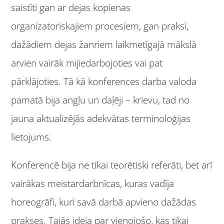
saistīti gan ar dejas kopienas
organizatoriskajiem procesiem, gan praksi,
dažādiem dejas žanriem laikmetīgajā mākslā
arvien vairāk mijiedarbojoties vai pat
pārklājoties. Tā kā konferences darba valoda
pamatā bija angļu un daļēji – krievu, tad no
jauna aktualizējās adekvātas terminoloģijas
lietojums.
Konferencē bija ne tikai teorētiski referāti, bet arī
vairākas meistardarbnīcas, kuras vadīja
horeogrāfi, kuri savā darbā apvieno dažādas
prakses. Tajās ideja par vienojošo, kas tikai