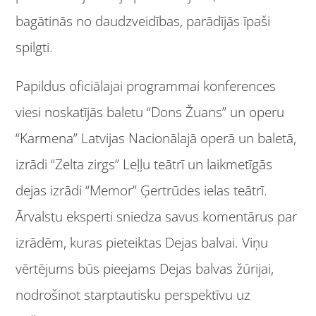
bagātinās no daudzveidības, parādījās īpaši
spilgti.
Papildus oficiālajai programmai konferences
viesi noskatījās baletu “Dons Žuans” un operu
“Karmena” Latvijas Nacionālajā operā un baletā,
izrādi “Zelta zirgs” Leļļu teātrī un laikmetīgās
dejas izrādi “Memor” Ģertrūdes ielas teātrī.
Ārvalstu eksperti sniedza savus komentārus par
izrādēm, kuras pieteiktas Dejas balvai. Viņu
vērtējums būs pieejams Dejas balvas žūrijai,
nodrošinot starptautisku perspektīvu uz