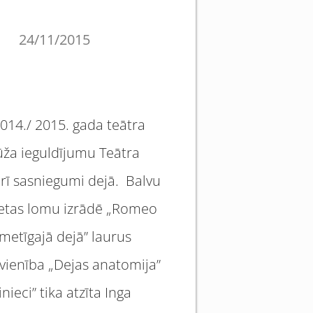
24/11/2015
2014./ 2015. gada teātra
mūža ieguldījumu Teātra
arī sasniegumi dejā. Balvu
etas lomu izrādē „Romeo
metīgajā dejā” laurus
pvienība „Dejas anatomija”
ieci” tika atzīta Inga