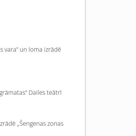
as vara” un loma izrādē
grāmatas” Dailes teātrī
 izrādē „Šengenas zonas