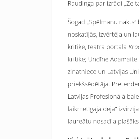
Raudinga par izrādi „Zelta
Šogad „Spēlmaņu nakts” b
noskatījās, izvērtēja un l
kritiķe, teātra portāla
Kro
kritiķe; Undīne Adamaite –
zinātniece un Latvijas Uni
priekšsēdētāja. Pretende
Latvijas Profesionālā ba
laikmetīgajā dejā” izvirzī
laureātu nosacīja plašāk