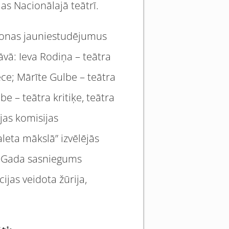
jas Nacionālajā teātrī.
zonas jauniestudējumus
tāvā: Ieva Rodiņa – teātra
ece; Mārīte Gulbe – teātra
e – teātra kritiķe, teātra
jas komisijas
eta mākslā” izvēlējās
ā „Gada sasniegums
ijas veidota žūrija,