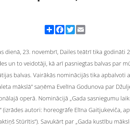
Share
Facebook
Twitter
Email
dienā, 23. novembrī, Dailes teātrī tika godināti 
es un to veidotāji, kā arī pasniegtas balvas par 
tijas balvas. Vairākās nominācijās tika apbalvoti 
leta mākslā” saņēma Evelīna Godunova par Džulj
cionālajā operā. Nominācijā „Gada sasniegumu laik
” (izrādes autori: horeogrāfe Elīna Gaitjukeviča, a
tiņš Stūrītis”). Savukārt par „Gada kustību mākslin