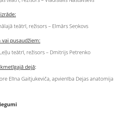
izrāde:
ālajā teātrī, režisors – Elmārs Seņkovs
 vai pusaudžiem:
 Leļļu teātrī, režisors – Dmitrijs Petrenko
kmetīgajā dejā
:
tore Elīna Gaitjukeviča, apvienība Dejas anatomij
niegumi