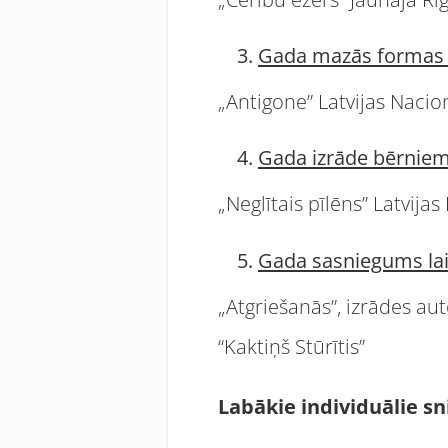
Gada mazās formas 
„Antigone” Latvijas Nacion
Gada izrāde bērniem
„Neglītais pīlēns” Latvijas
Gada sasniegums lai
„Atgriešanās”, izrādes au
“Kaktiņš Stūrītis”
Labākie individuālie s