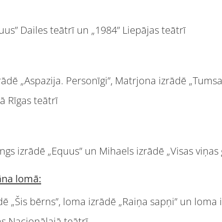
us” Dailes teātrī un „1984” Liepājas teātrī
rādē „Aspazija. Personīgi”, Matrjona izrādē „Tums
ā Rīgas teātrī
ngs izrādē „Equus” un Mihaels izrādē „Visas viņas 
āna lomā:
dē „Šis bērns”, loma izrādē „Raiņa sapņi” un loma
s Nacionālajā teātrī