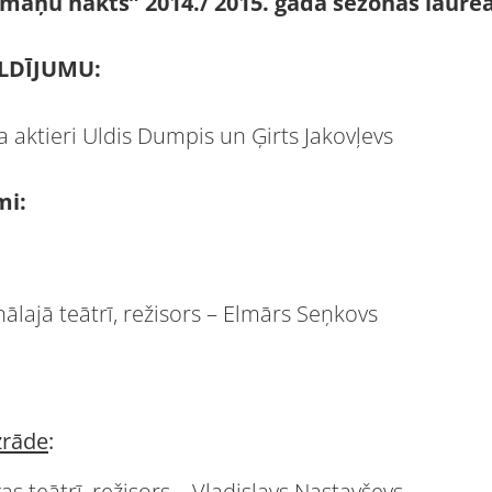
lmaņu nakts” 2014./ 2015. gada sezonas laureā
LDĪJUMU:
a aktieri Uldis Dumpis un Ģirts Jakovļevs
mi:
ālajā teātrī, režisors – Elmārs Seņkovs
zrāde
:
as teātrī, režisors – Vladislavs Nastavševs