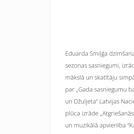
Eduarda Smiļģa dzimšanas 
sezonas sasniegumi, izrād
mākslā un skatītāju simpā
par „Gada sasniegumu ba
un Džuljeta” Latvijas Na
plūca izrāde „Atgriešanās
un muzikālā apvienība “Kak