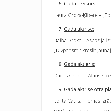
Gada režisors:
Laura Groza-Ķibere – „Equ
Gada aktrise:
Baiba Broka – Aspazija iz
„Divpadsmit krēsli” Jaunaj
Gada aktieris:
Dainis Grūbe – Alans Stre
Gada aktrise otrā pl
Lolita Cauka – lomas izrā
spožums un posts” Latvija