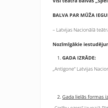
Visi teātra balvas „Spē
BALVA PAR MŪŽA IEGU
– Latvijas Nacionālā teātr
Nozīmīgākie iestudēju
GADA IZRĀDE:
„Antigone” Latvijas Nacion
Gada lielās formas i
„Cerību ezers” Jaunajā Rīg