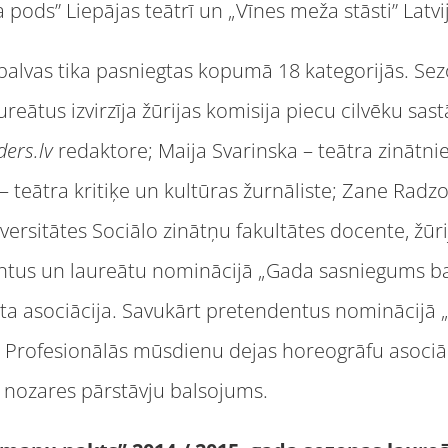
 pods” Liepājas teātrī un „Vīnes meža stāsti” Latvi
alvas tika pasniegtas kopumā 18 kategorijās. Se
aureātus izvirzīja žūrijas komisija piecu cilvēku sas
ders.lv
redaktore; Maija Svarinska – teātra zinātni
 teātra kritiķe un kultūras žurnāliste; Zane Radzob
versitātes Sociālo zinātņu fakultātes docente, žūri
ntus un laureātu nominācijā „Gada sasniegums bal
leta asociācija. Savukārt pretendentus nominācij
ja Profesionālās mūsdienu dejas horeogrāfu asociāc
s nozares pārstāvju balsojums.