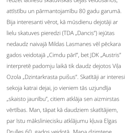
attīstību un pārmantojamību 80 gadu garumā.
Bija interesanti vērot, kā mūsdienu dejotāji ar
lielu skatuves pieredzi (TDA „Dancis”) iejūtas
nedaudz naivajā Mildas Lasmanes vēl pēckara
gados veidotajā „Cimdu pārī”, bet JDK „Austris”
interpretē padomju laikā tik daudz dejotos Viļa
Ozola „Dzintarkrasta puišus”. Skatītāji ar interesi
sekoja katrai dejai, jo vieniem tās uzjundīja
„skaisto jaunību”, citiem atklāja sen aizmirstas
vērtības. Man, tāpat kā daudziem skatītājiem,
par īstu māksliniecisku atklājumu kļuva Elgas
Drulles 60. gados veidotā „Mana dzimtene