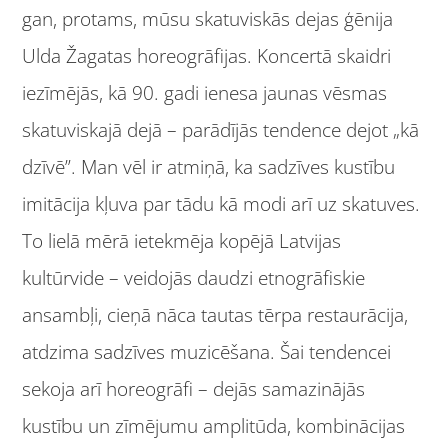
gan, protams, mūsu skatuviskās dejas ģēnija
Ulda Žagatas horeogrāfijas. Koncertā skaidri
iezīmējās, kā 90. gadi ienesa jaunas vēsmas
skatuviskajā dejā – parādījās tendence dejot „kā
dzīvē”. Man vēl ir atmiņā, ka sadzīves kustību
imitācija kļuva par tādu kā modi arī uz skatuves.
To lielā mērā ietekmēja kopējā Latvijas
kultūrvide – veidojās daudzi etnogrāfiskie
ansambļi, cieņā nāca tautas tērpa restaurācija,
atdzima sadzīves muzicēšana. Šai tendencei
sekoja arī horeogrāfi – dejās samazinājās
kustību un zīmējumu amplitūda, kombinācijas