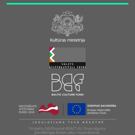
Projektu līdzfinansē REACT-EU finansējums
pandēmijas krīzes seku mazināšanai.