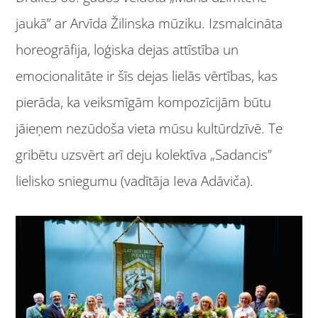
jaukā” ar Arvīda Žilinska mūziku. Izsmalcināta
horeogrāfija, loģiska dejas attīstība un
emocionalitāte ir šīs dejas lielās vērtības, kas
pierāda, ka veiksmīgām kompozīcijām būtu
jāieņem nezūdoša vieta mūsu kultūrdzīvē. Te
gribētu uzsvērt arī deju kolektīva „Sadancis”
lielisko sniegumu (vadītāja Ieva Adāviča).