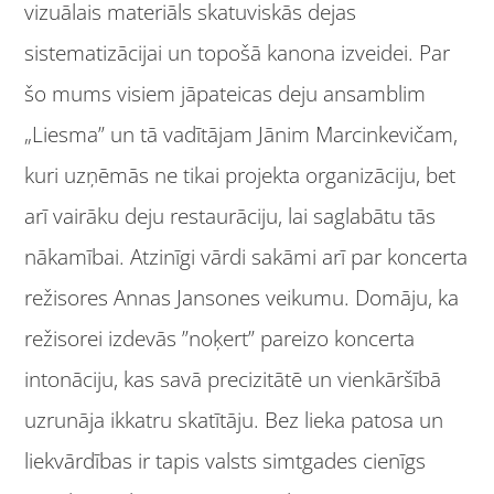
vizuālais materiāls skatuviskās dejas
sistematizācijai un topošā kanona izveidei. Par
šo mums visiem jāpateicas deju ansamblim
„Liesma” un tā vadītājam Jānim Marcinkevičam,
kuri uzņēmās ne tikai projekta organizāciju, bet
arī vairāku deju restaurāciju, lai saglabātu tās
nākamībai. Atzinīgi vārdi sakāmi arī par koncerta
režisores Annas Jansones veikumu. Domāju, ka
režisorei izdevās ”noķert” pareizo koncerta
intonāciju, kas savā precizitātē un vienkāršībā
uzrunāja ikkatru skatītāju. Bez lieka patosa un
liekvārdības ir tapis valsts simtgades cienīgs