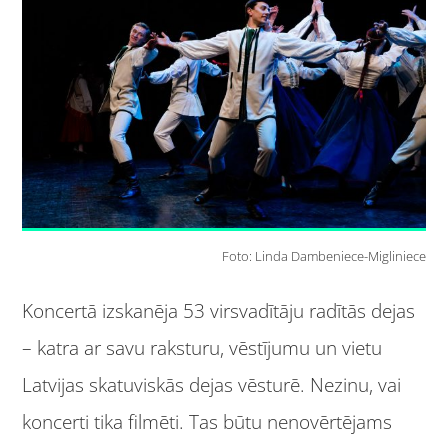
Foto: Linda Dambeniece-Migliniece
Koncertā izskanēja 53 virsvadītāju radītās dejas
– katra ar savu raksturu, vēstījumu un vietu
Latvijas skatuviskās dejas vēsturē. Nezinu, vai
koncerti tika filmēti. Tas būtu nenovērtējams