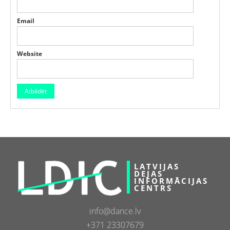
Email
Website
LATVIJAS
DEJAS
INFORMĀCIJAS
CENTRS
info@dance.lv
+371 23307679