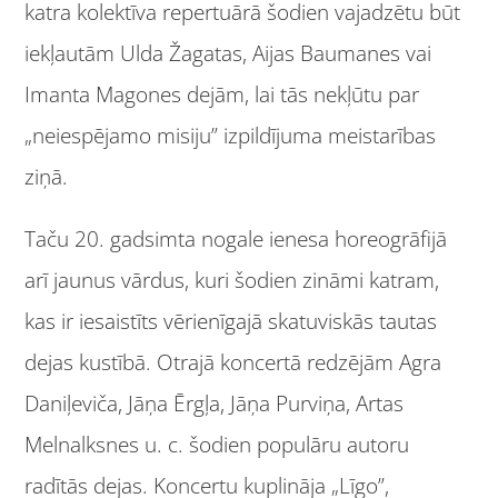
katra kolektīva repertuārā šodien vajadzētu būt
iekļautām Ulda Žagatas, Aijas Baumanes vai
Imanta Magones dejām, lai tās nekļūtu par
„neiespējamo misiju” izpildījuma meistarības
ziņā.
Taču 20. gadsimta nogale ienesa horeogrāfijā
arī jaunus vārdus, kuri šodien zināmi katram,
kas ir iesaistīts vērienīgajā skatuviskās tautas
dejas kustībā. Otrajā koncertā redzējām Agra
Daniļeviča, Jāņa Ērgļa, Jāņa Purviņa, Artas
Melnalksnes u. c. šodien populāru autoru
radītās dejas. Koncertu kuplināja „Līgo”,