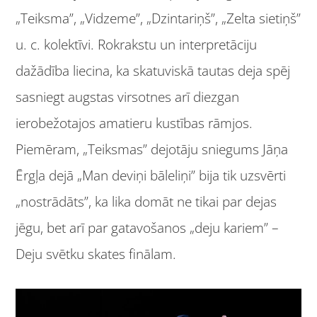
„Teiksma”, „Vidzeme”, „Dzintariņš”, „Zelta sietiņš”
u. c. kolektīvi. Rokrakstu un interpretāciju
dažādība liecina, ka skatuviskā tautas deja spēj
sasniegt augstas virsotnes arī diezgan
ierobežotajos amatieru kustības rāmjos.
Piemēram, „Teiksmas” dejotāju sniegums Jāņa
Ērgļa dejā „Man deviņi bāleliņi” bija tik uzsvērti
„nostrādāts”, ka lika domāt ne tikai par dejas
jēgu, bet arī par gatavošanos „deju kariem” –
Deju svētku skates finālam.