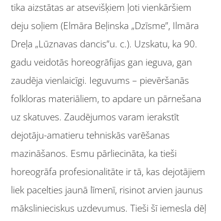
tika aizstātas ar atsevišķiem ļoti vienkāršiem
deju soļiem (Elmāra Beļinska „Dzīsme”, Ilmāra
Dreļa „Lūznavas dancis”u. c.). Uzskatu, ka 90.
gadu veidotās horeogrāfijas gan ieguva, gan
zaudēja vienlaicīgi. Ieguvums – pievēršanās
folkloras materiāliem, to apdare un pārnešana
uz skatuves. Zaudējumos varam ierakstīt
dejotāju-amatieru tehniskās varēšanas
mazināšanos. Esmu pārliecināta, ka tieši
horeogrāfa profesionalitāte ir tā, kas dejotājiem
liek pacelties jaunā līmenī, risinot arvien jaunus
mākslinieciskus uzdevumus. Tieši šī iemesla dēļ