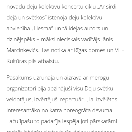
novadu deju kolektīvu koncertu ciklu „Ar sirdi
dejā un svētkos” īstenoja deju kolektīvu
apvienība „Liesma” un tā idejas autors un
dzinējspēks – mākslinieciskais vadītājs Jānis
Marcinkevičs. Tas notika ar Rīgas domes un VEF
Kultūras pils atbalstu.
Pasākums uzrunāja un aizrāva ar mērogu –
organizatori bija apzinājuši visu Deju svētku
veidotājus, izvērtējuši repertuāru, lai izvēlētos
interesantāko no katra horeogrāfa devuma.
Taču īpašu to padarīja iespēja ļoti pārskatāmi
redzēt latviešu skatuviskās dejas veidošanos,