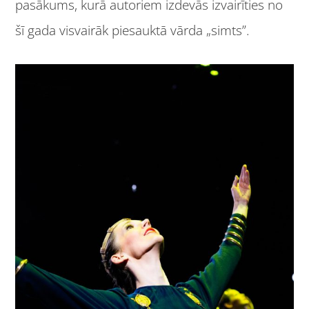
pasākums, kurā autoriem izdevās izvairīties no
šī gada visvairāk piesauktā vārda „simts”.