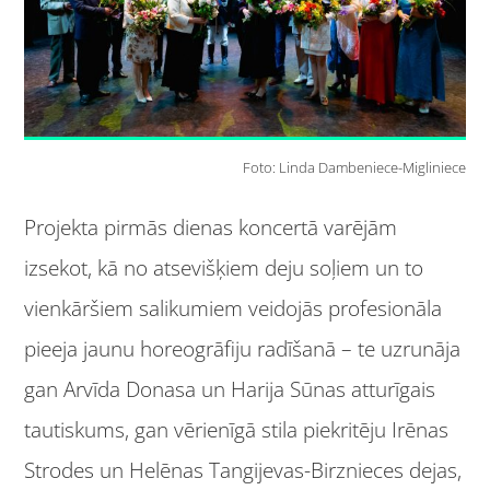
Foto: Linda Dambeniece-Migliniece
Projekta pirmās dienas koncertā varējām
izsekot, kā no atsevišķiem deju soļiem un to
vienkāršiem salikumiem veidojās profesionāla
pieeja jaunu horeogrāfiju radīšanā – te uzrunāja
gan Arvīda Donasa un Harija Sūnas atturīgais
tautiskums, gan vērienīgā stila piekritēju Irēnas
Strodes un Helēnas Tangijevas-Birznieces dejas,