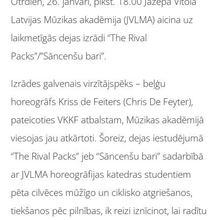
Otrdien, 26. janvārī, plkst. 18.00 Jāzepa Vītola
Latvijas Mūzikas akadēmija (JVLMA) aicina uz
laikmetīgās dejas izrādi “The Rival
Packs”/”Sāncenšu bari”.
Izrādes galvenais virzītājspēks – beļģu
horeogrāfs Kriss de Feiters (Chris De Feyter),
pateicoties VKKF atbalstam, Mūzikas akadēmijā
viesojas jau atkārtoti. Šoreiz, dejas iestudējumā
“The Rival Packs” jeb “Sāncenšu bari” sadarbībā
ar JVLMA horeogrāfijas katedras studentiem
pēta cilvēces mūžīgo un ciklisko atgriešanos,
tiekšanos pēc pilnības, ik reizi iznīcinot, lai radītu