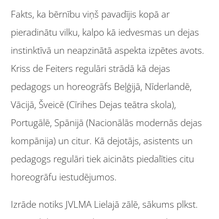
Fakts, ka bērnību viņš pavadījis kopā ar
pieradinātu vilku, kalpo kā iedvesmas un dejas
instinktīvā un neapzinātā aspekta izpētes avots.
Kriss de Feiters regulāri strādā kā dejas
pedagogs un horeogrāfs Beļģijā, Nīderlandē,
Vācijā, Šveicē (Cīrihes Dejas teātra skola),
Portugālē, Spānijā (Nacionālās modernās dejas
kompānija) un citur. Kā dejotājs, asistents un
pedagogs regulāri tiek aicināts piedalīties citu
horeogrāfu iestudējumos.
Izrāde notiks JVLMA Lielajā zālē, sākums plkst.