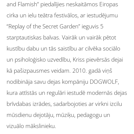
and Flamish” piedalījies neskaitāmos Eiropas
cirka un ielu teātra festivālos, ar iestudējumu
“Replay of the Secret Garden” ieguvis 5
starptautiskas balvas. Vairāk un vairāk pētot
kustību dabu un tās saistību ar cilvēka sociālo
un psiholoģisko uzvedību, Kriss pievērsās dejai
kā pašizpausmes veidam. 2010. gadā viņš
nodibināja savu dejas kompāniju DOGWOLF,
kura attīstās un regulāri iestudē modernās dejas
brīvdabas izrādes, sadarbojoties ar virkni izcilu
mūsdienu dejotāju, mūziķu, pedagogu un
vizuālo mākslinieku.