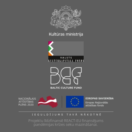
Projektu līdzfinansē REACT-EU finansējums
pandēmijas krīzes seku mazināšanai.