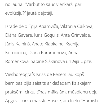
no jauna. “Varbūt to sauc vienkārši par
evolūciju?” jautā dejotāji.
Izrādē dejo Egija Abaroviča, Viktorija Čaikova,
Diāna Gavare, Juris Gogulis, Anta Grīnvalde,
Jānis Kalniņš, Anete Klapkalne, Ksenija
Korobicina, Diāna Paramonova, Anna
Romenkova, Sabīne Šiškanova un Aija Upīte.
Vieshoreogrāfs Kriss de Feiters jau kopš
bērnības bijis saistīts ar dažādām fiziskajām
praksēm: cirku, cīņas mākslām, mūsdienu deju.
Apguvis cirka mākslu Briselē, ar duetu “Hamish