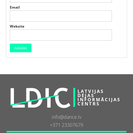
Email
Website
LATVIJAS
DEJAS
INFORMĀCIJAS
CENTRS
info@dance.lv
+371 23307679