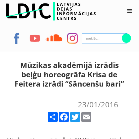
LATVIJAS
DEJAS
INFORMĀCIJAS
CENTRS
Mūzikas akadēmijā izrādīs
beļģu horeogrāfa Krisa de
Feitera izrādi “Sāncenšu bari”
23/01/2016
Share
Facebook
Twitter
Email