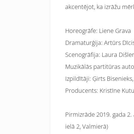
akcentējot, ka izrāžu mērķ
Horeogrāfe: Liene Grava
Dramaturģija: Artūrs Dīci
Scenogrāfija: Laura Dišle
Muzikālās partitūras aut
Izpildītāji: Ģirts Bisenieks
Producents: Kristīne Kutu
Pirmizrāde 2019. gada 2. a
ielā 2, Valmierā)