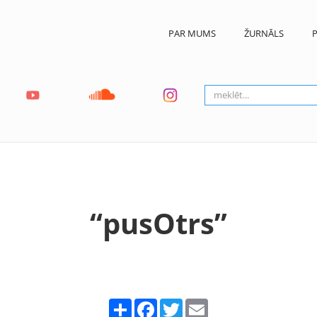
PAR MUMS
ŽURNĀLS
P
“pusOtrs”
Share
Facebook
Twitter
Email