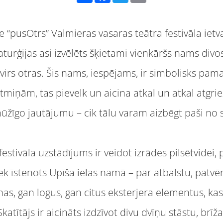
 “pusOtrs” Valmieras vasaras teātra festivāla ietva
turģijas asi izvēlēts šķietami vienkāršs nams divo
 virs otras. Šis nams, iespējams, ir simbolisks pam
miņām, tas pievelk un aicina atkal un atkal atgriez
ūžīgo jautājumu – cik tālu varam aizbēgt paši no 
stivāla uzstādījums ir veidot izrādes pilsētvidei, p
tiek īstenots Upīša ielas namā – par atbalstu, pa
as, gan logus, gan citus eksterjera elementus, kas
Skatītājs ir aicināts izdzīvot divu dvīņu stāstu, br