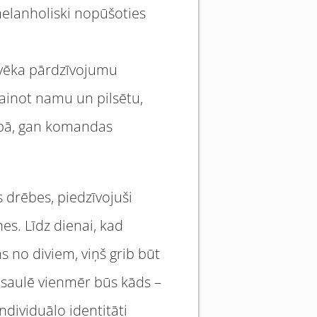
elanholiski nopūšoties
ilvēka pārdzīvojumu
mainot namu un pilsētu,
elpā, gan komandas
s drēbes, piedzīvojuši
es. Līdz dienai, kad
 no diviem, viņš grib būt
pasaulē vienmēr būs kāds –
ndividuālo identitāti