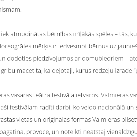
mismam.
tiek atmodinātas bērnības mīļākās spēles – tās, ku
reogrāfes mērķis ir iedvesmot bērnus uz jauniešu
s un dodoties piedzīvojumos ar domubiedriem – atd
… gribu mācēt tā, kā dejotāji, kurus redzēju izrādē 
ras vasaras teātra festivāla ietvaros. Valmieras va
ši festivālam radīti darbi, ko veido nacionālā un
astās vietās un oriģinālās formās Valmieras pilsētv
 bagātina, provocē, un noteikti neatstāj vienaldzīg