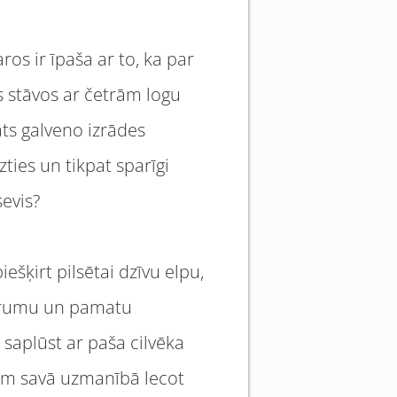
ros ir īpaša ar to, ka par
s stāvos ar četrām logu
ats galveno izrādes
ties un tikpat sparīgi
sevis?
iešķirt pilsētai dzīvu elpu,
tvērumu un pamatu
 saplūst ar paša cilvēka
īžam savā uzmanībā lecot