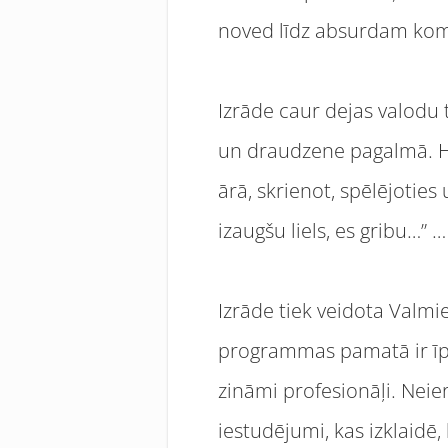
noved līdz absurdam ko
Izrāde caur dejas valodu 
un draudzene pagalmā. Ho
ārā, skrienot, spēlējotie
izaugšu liels, es gribu…” 
Izrāde tiek veidota Valmie
programmas pamatā ir īpa
zināmi profesionāļi. Neier
iestudējumi, kas izklaidē,