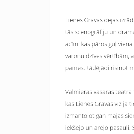
Lienes Gravas dejas izrāde
tās scenogrāfiju un drama
acīm, kas pāros guļ viena
varoņu dzīves vērtībām, at
pamest tādējādi risinot m
Valmieras vasaras teātra fe
kas Lienes Gravas vīzijā 
izmantojot gan mājas sien
iekšējo un ārējo pasauli. 