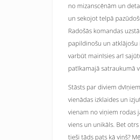
no mizanscēnām un detaļā
un sekojot telpā pazūdošu
Radošās komandas uzstādīj
papildinošu un atklājošu 
varbūt mainīsies arī sajū
patīkamajā satraukumā va
Stāsts par diviem dvīņiem,
vienādas izklaides un izj
vienam no viņiem rodas ja
viens un unikāls. Bet otr
tieši tāds pats kā viņš? M