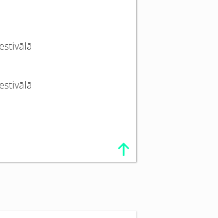
estivālā
estivālā