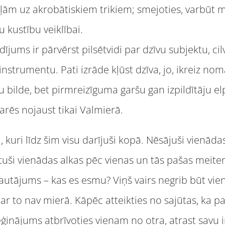
m uz akrobātiskiem trikiem; smejoties, varbūt m
 kustību veiklībai.
ums ir pārvērst pilsētvidi par dzīvu subjektu, c
instrumentu. Pati izrāde kļūst dzīva, jo, ikreiz no
tu bilde, bet pirmreizīguma garšu gan izpildītāju 
rēs nojaust tikai Valmierā.
 kuri līdz šim visu darījuši kopā. Nēsājuši vienāda
utuši vienādas alkas pēc vienas un tās pašas meiten
utājums – kas es esmu? Viņš vairs negrib būt viens
s ar to nav mierā. Kāpēc atteikties no sajūtas, ka 
ēģinājums atbrīvoties vienam no otra, atrast savu i