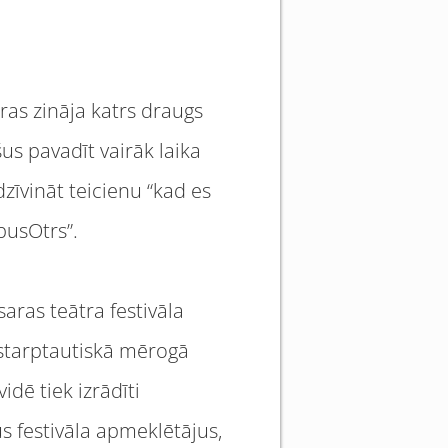
ras zināja katrs draugs
s pavadīt vairāk laika
zīvināt teicienu “kad es
“pusOtrs”.
saras teātra festivāla
 starptautiskā mērogā
idē tiek izrādīti
us festivāla apmeklētājus,