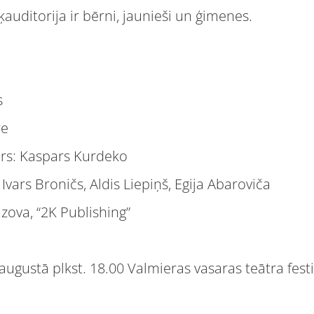
auditorija ir bērni, jaunieši un ģimenes.
s
re
ors: Kaspars Kurdeko
, Ivars Broničs, Aldis Liepiņš, Egija Abaroviča
zova, “2K Publishing”
ugustā plkst. 18.00 Valmieras vasaras teātra festi