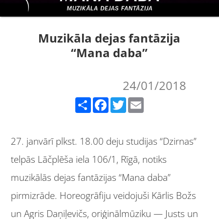
Muzikāla dejas fantāzija
“Mana daba”
24/01/2018
Share
Facebook
Twitter
Email
27. janvārī plkst. 18.00 deju studijas “Dzirnas”
telpās Lāčplēša iela 106/1, Rīgā, notiks
muzikālās dejas fantāzijas “Mana daba”
pirmizrāde. Horeogrāfiju veidojuši Kārlis Božs
un Agris Daņiļevičs, oriģinālmūziku — Justs un