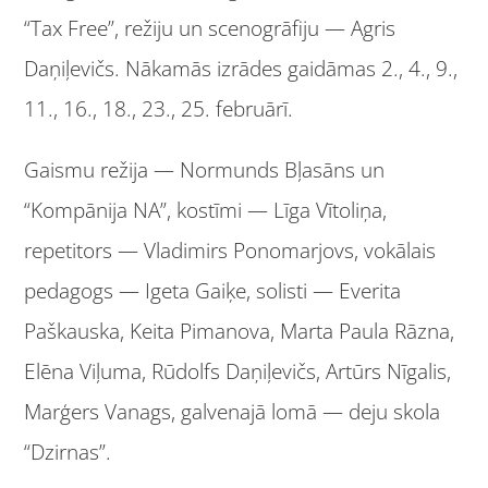
“Tax Free”, režiju un scenogrāfiju — Agris
Daņiļevičs. Nākamās izrādes gaidāmas 2., 4., 9.,
11., 16., 18., 23., 25. februārī.
Gaismu režija — Normunds Bļasāns un
“Kompānija NA”, kostīmi — Līga Vītoliņa,
repetitors — Vladimirs Ponomarjovs, vokālais
pedagogs — Igeta Gaiķe, s
olisti — Everita
Paškauska, Keita Pimanova, Marta Paula Rāzna,
Elēna Viļuma, Rūdolfs Daņiļevičs, Artūrs Nīgalis,
Marģers Vanags, galvenajā lomā — deju skola
“Dzirnas”.