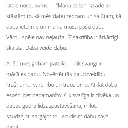
īstais nosaukums — “Mana daba”. Izrādē arī
stāstām to, kā mēs dabu redzam un sajūtam, kā
daba ietekmē un maina mūsu pašu dabu.
Vārdu spēle nav nejauša. Šī sakritība ir ārkārtīgi
skaista. Daba veido dabu.
Ar šo mēs gribam pateikt — cik svarīgi ir
mācīties dabu. Novērtēt tās daudzveidību,
krāšņumu, varenību un trauslumu. Atklāt dabā
esošo, bet nepamanīto. Cik svarīga ir cilvēka un
dabas gudra līdzāspastāvēšana, mīlot,
saudzējot, sargājot to. Ielaidīsim dabu savā
dabā!