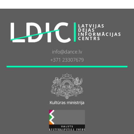
LATVIJAS
DEJAS
INFORMĀCIJAS
CENTRS
info@dance.lv
+371 23307679