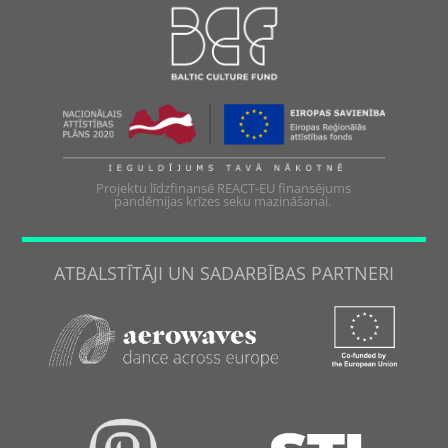
Projektu līdzfinansē REACT-EU finansējums
pandēmijas krīzes seku mazināšanai.
ATBALSTĪTĀJI UN SADARBĪBAS PARTNERI