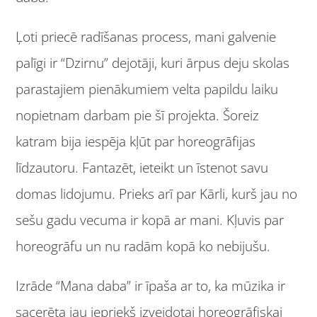
Ļoti priecē radīšanas process, mani galvenie
palīgi ir “Dzirnu” dejotāji, kuri ārpus deju skolas
parastajiem pienākumiem velta papildu laiku
nopietnam darbam pie šī projekta. Šoreiz
katram bija iespēja kļūt par horeogrāfijas
līdzautoru. Fantazēt, ieteikt un īstenot savu
domas lidojumu. Prieks arī par Kārli, kurš jau no
sešu gadu vecuma ir kopā ar mani. Kļuvis par
horeogrāfu un nu radām kopā ko nebijušu.
Izrāde “Mana daba” ir īpaša ar to, ka mūzika ir
sacerēta jau iepriekš izveidotai horeogrāfiskai