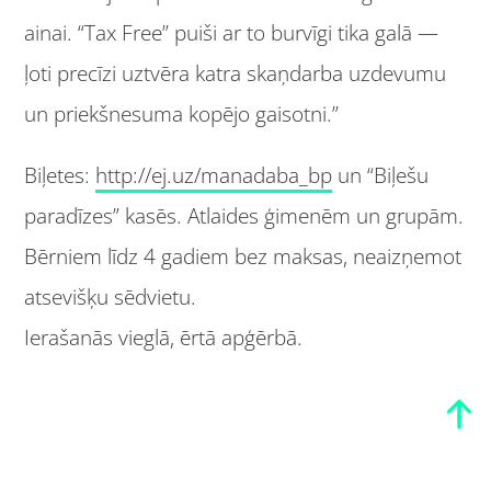
ainai. “Tax Free” puiši ar to burvīgi tika galā —
ļoti precīzi uztvēra katra skaņdarba uzdevumu
un priekšnesuma kopējo gaisotni.”
Biļetes:
http://ej.uz/manadaba_bp
un “Biļešu
paradīzes” kasēs. Atlaides ģimenēm un grupām.
Bērniem līdz 4 gadiem bez maksas, neaizņemot
atsevišķu sēdvietu.
Ierašanās vieglā, ērtā apģērbā.