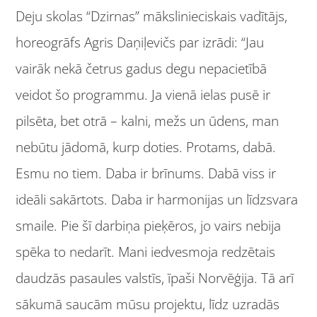
Deju skolas “Dzirnas” mākslinieciskais vadītājs,
horeogrāfs Agris Daņiļevičs par izrādi: “Jau
v
airāk nekā četrus gadus degu nepacietībā
veidot šo programmu. Ja vienā ielas pusē ir
pilsēta, bet otrā – kalni, mežs un ūdens, man
nebūtu jādomā, kurp doties. Protams, dabā.
Esmu no tiem. Daba ir brīnums. Dabā viss ir
ideāli sakārtots. Daba ir harmonijas un līdzsvara
smaile. Pie šī darbiņa pieķēros, jo vairs nebija
spēka to nedarīt. Mani iedvesmoja redzētais
daudzās pasaules valstīs, īpaši Norvēģija. Tā arī
sākumā saucām mūsu projektu, līdz uzradās