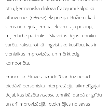
otru, ķermeniskā dialoga frāzējumi kalpo kā
atbrīvotnes (
release
) ekspresija. Brīžiem, kad
viens no dejotājiem paliek vērotāja pozīcijā,
mijiedarbe pārtrūkst. Skavetas dejas tehniku
varētu raksturot kā lingvistisko kustību, kas ir
vienlaikus improvizēta un mērķtiecīgi
komponēta.
Frančesko Skaveta izrādē “Gandrīz nekad”
piedāvā personisku interpretāciju laikmetīgajai
dejai, kas bāzēta
release
tehnikā, darbā ar grīdu
un arī improvizācijā. Ietekmējies no savas