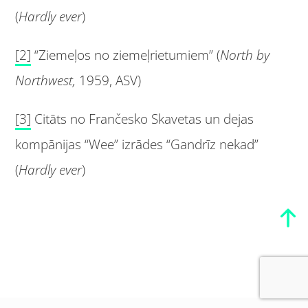
(
Hardly ever
)
[2]
“Ziemeļos no ziemeļrietumiem” (
North by
Northwest,
1959, ASV)
[3]
Citāts no Frančesko Skavetas un dejas
kompānijas “Wee” izrādes “Gandrīz nekad”
(
Hardly ever
)