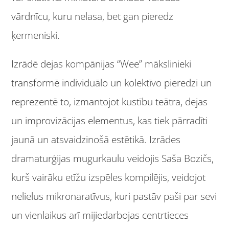
vārdnīcu, kuru nelasa, bet gan pieredz
ķermeniski.
Izrādē dejas kompānijas “Wee” mākslinieki
transformē individuālo un kolektīvo pieredzi un
reprezentē to, izmantojot kustību teātra, dejas
un improvizācijas elementus, kas tiek pārradīti
jaunā un atsvaidzinošā estētikā. Izrādes
dramaturģijas mugurkaulu veidojis Saša Bozičs,
kurš vairāku etīžu izspēles kompilējis, veidojot
nelielus mikronaratīvus, kuri pastāv paši par sevi
un vienlaikus arī mijiedarbojas centrtieces