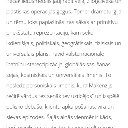
Pēcāk lietusmētelis ļauj radīt vēja, ziloņcilvēka un
plastiskās operācijas gegus. Tomēr dramaturģija
un tēmu loks paplašinās: tas sākas ar primitīvu
priekšstatu reprezentāciju, kam seko
ikdienišķais, politiskais, ģeogrāfiskais, fiziskais un
universālais plāns. Pavīd valstu nacionālo
īpatnību stereotipizācija, globālās sasilšanas
sejas, kosmiskais un universālais līmenis. To
noslēdz personiskais līmenis, kurā Makenzijs
rečitē vārdus “es senāk tev uzticējos” un izspēlē
polisko debašu, klientu apkalpošanas, vīra un
sievas epizodes. Šajās ainās vienmēr ir kāds,
kurš pievīlis otra uzticību. Svarīgi izcelt pārējo