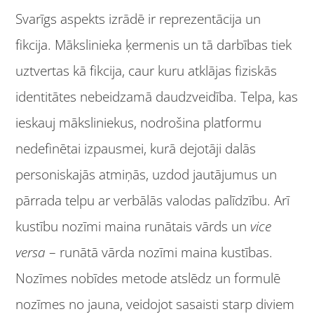
Svarīgs aspekts izrādē ir reprezentācija un
fikcija. Mākslinieka ķermenis un tā darbības tiek
uztvertas kā fikcija, caur kuru atklājas fiziskās
identitātes nebeidzamā daudzveidība. Telpa, kas
ieskauj māksliniekus, nodrošina platformu
nedefinētai izpausmei, kurā dejotāji dalās
personiskajās atmiņās, uzdod jautājumus un
pārrada telpu ar verbālās valodas palīdzību. Arī
kustību nozīmi maina runātais vārds un
vice
versa
– runātā vārda nozīmi maina kustības.
Nozīmes nobīdes metode atslēdz un formulē
nozīmes no jauna, veidojot sasaisti starp diviem