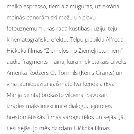
malko espresso, tiem aiz muguras, uz ekrāna,
mainās panorāmiski mežu un pļavu
fotouzņēmumi, kas rada kustības ilūziju, teju
kinematogrāfisku efektu. Telpu piepilda Alfrēda
Hičkoka filmas “Ziemeļos no Ziemeļrietumiem”
audio fragments – aina, kurā meklētākais cilvēks
Amerikā Rodžers O. Tornhils (Kerijs Grānts) un
viņa jauniepazītā gaišmate Īva Kendala (Eva
Marija Seinta) brokasto vilcienā. Savukārt
izrādes mākslinieki imitē dialogu, iejūtoties
hrestomātiskās filmas varoņu tēlos un sejās. Jā,
tieši sejās, jo mēs dzirdam Hičkoka filmas