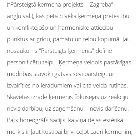
(“Pārsteigtā ķermeņa projekts – Zagreba” –
angļu val.), kas pēta cilvēka ķermeņa pretestību
un konfliktējošo un harmonisko attiecību
punktus ar grīdu, pamatu un telpu kopumā. Jau
nosaukums “Pārsteigts ķermenis” definē
personificētu telpu. Ķermeņa veidols pastāvīgas
modrības stāvoklī gatavs sevi pārsteigt un
izvairīties no ieradumiem vai cita veida rutīnas.
Skavetas izrādē ķermenis fokusējas uz reakciju,
nevis darbību, uz saņemšanu – nevis darīšanu.
Pats horeogrāfs sacījis, ka viņa dejas estētikā
mērķis ir ļaut kustībai brīvi ceļot cauri ķermenim,