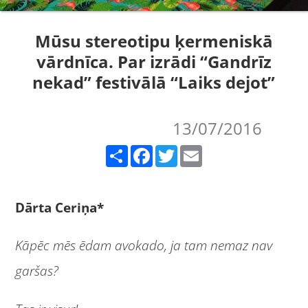
Mūsu stereotipu ķermeniskā
vārdnīca. Par izrādi “Gandrīz
nekad” festivālā “Laiks dejot”
13/07/2016
Share
Facebook
Twitter
Email
Dārta Ceriņa*
Kāpēc mēs ēdam avokado, ja tam nemaz nav
garšas?