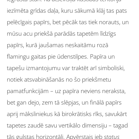
iezīmēta grīdas daļa, kuru sākumā klāj tas pats
pelēcīgais papīrs, bet pēcāk tas tiek norauts, un
mūsu acu priekšā parādās tapetēm līdzīgs
papīrs, kurā jaušamas neskaitāmu rozā
flamingu gaitas pie ūdenstilpes. Papīra un
tapešu izmantojumu var traktēt arī simboliski,
notiek atsvabināšanās no šo priekšmetu
pamatfunkcijām – uz papīra neviens neraksta,
bet gan dejo, zem tā slēpjas, un finālā papīrs
aprij māksliniekus kā birokrātisks rīks, savukārt
tapetes zaudē savu vertikālo dimensiju – tagad
tās gulstas horizontāli. Apvērstais jeb
status