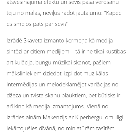
atsvešinājuma efektu un sevis paša vērošanu
teju no malas, neviļus radot jautājumu: “Kāpēc
es smejos pats par sevi?”
Izrādē Skaveta izmanto ķermeņa kā medija
sintēzi ar citiem medijiem – tā ir ne tikai kustības
artikulācija, bungu mūzikai skanot, pašiem
māksliniekiem dziedot, izpildot muzikālas
intermēdijas un melodeklamējot variācijas no
džeza un tvista skaņu plauktiem, bet būtisks ir
arī kino kā medija izmantojums. Vienā no
izrādes ainām Makenzijs ar Kiperbergu, omulīgi
iekārtojušies dīvānā, no miniatūrām tasītēm