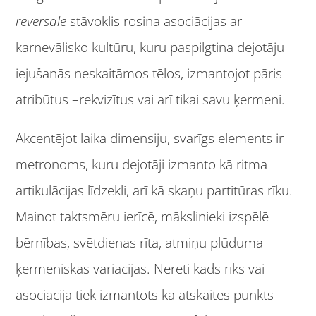
reversale
stāvoklis rosina asociācijas ar
karnevālisko kultūru, kuru paspilgtina dejotāju
iejušanās neskaitāmos tēlos, izmantojot pāris
atribūtus –rekvizītus vai arī tikai savu ķermeni.
Akcentējot laika dimensiju, svarīgs elements ir
metronoms, kuru dejotāji izmanto kā ritma
artikulācijas līdzekli, arī kā skaņu partitūras rīku.
Mainot taktsmēru ierīcē, mākslinieki izspēlē
bērnības, svētdienas rīta, atmiņu plūduma
ķermeniskās variācijas. Nereti kāds rīks vai
asociācija tiek izmantots kā atskaites punkts