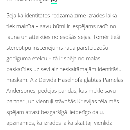
Seja kā identitātes redzamā zīme izrādes laikā
tiek mainīta – savu būtni ir iespējams radīt no
jauna un atteikties no esošās sejas. Tomēr tieši
stereotipu inscenējums rada pārsteidzošu
godīguma efektu – tā ir spēja no malas
paskatīties uz sevi aiz neskaitāmajām identitāšu
maskām. Aiz Deivida Haselhofa glābtās Pamelas
Andersones, pēdējās pandas, kas meklē savu
partneri, un vientuļi stāvošās Krievijas tēla mēs
spējam atrast bezgaršīgā lietderīgo daļu.
apzināmies, ka izrādes laikā skatītāji vienlīdz