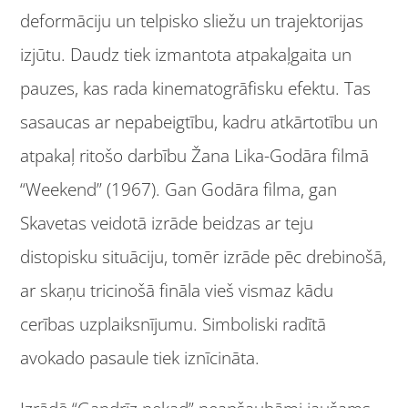
deformāciju un telpisko sliežu un trajektorijas
izjūtu. Daudz tiek izmantota atpakaļgaita un
pauzes, kas rada kinematogrāfisku efektu. Tas
sasaucas ar nepabeigtību, kadru atkārtotību un
atpakaļ ritošo darbību Žana Lika-Godāra filmā
“Weekend” (1967). Gan Godāra filma, gan
Skavetas veidotā izrāde beidzas ar teju
distopisku situāciju, tomēr izrāde pēc drebinošā,
ar skaņu tricinošā fināla vieš vismaz kādu
cerības uzplaiksnījumu. Simboliski radītā
avokado pasaule tiek iznīcināta.