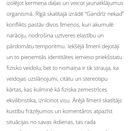
izolējot ķermeņa daļas un veicot jaunatklājumus
organismā. Rīgā skatītajā izrādē “Gandrīz nekad”
konflikts pastāv divos līmeņos, kuri akumulē
narāciju, nodrošina uztveres elastību un
pārdomātu temporitmu. Iekšējā līmenī dejotāji
un to pieņemtās identitātes iemieso priekšstatu
fizisko veidolu, bet to nomaiņa ir tik strauja, ka
veidojas uzslāņojumi, citātu un stereotipu
kārtas, kas kulminē kā fiziska zemestrīces
ekvilibristika, iznīcinot visu. Ārējā līmenī skatītājs
kustību frāzējumos un komentāros atpazīst
situācijas no savas ikdienas, tas rada