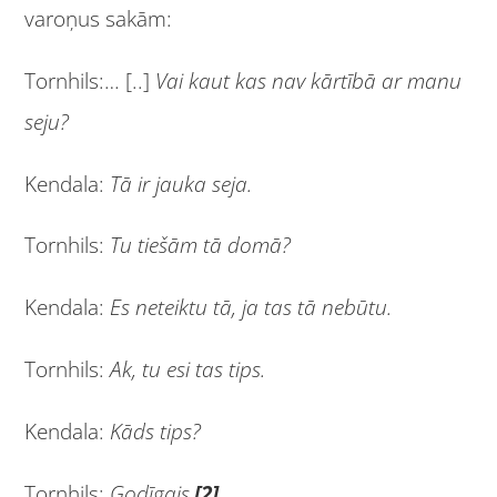
varoņus sakām:
Tornhils:… [..]
Vai kaut kas nav kārtībā ar manu
seju?
Kendala:
Tā ir jauka seja.
Tornhils:
Tu tiešām tā domā?
Kendala:
Es neteiktu tā, ja tas tā nebūtu.
Tornhils:
Ak, tu esi tas tips.
Kendala:
Kāds tips?
Tornhils:
Godīgais.
[2]