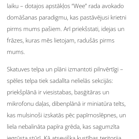
laiku – dotajos apstākļos “Wee” rada avokado
domāšanas paradigmu, kas pastāvējusi krietni
pirms mums pašiem. Arī priekšstati, idejas un
frāzes, kuras mēs lietojam, radušās pirms
mums.
Skatuves telpa un plāni izmantoti pilnvērtīgi –
spēles telpa tiek sadalīta nelielās sekcijās:
priekšplānā ir viesistabas, basģitāras un
mikrofonu daļas, dibenplānā ir miniatūra telts,
kas mulsinoši izskatās pēc papīrnoslēpnes, un
liela nebalināta papīra grēda, kas sagumzīta
iegrūsta stūrī. Kā atsevišķa kustības teritorija