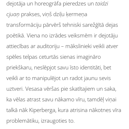
dejotāja un horeogrāfa pieredzes un
taidzi
cjuaņ
prakses, viņš dziļu ķermeņa
transformāciju pārvērš tehniski sarežģītā dejas
poētikā. Viena no izrādes veiksmēm ir dejotāju
attiecības ar auditoriju – mākslinieki veikli atver
spēles telpas ceturtās sienas imagināro
priekškaru, neslēpjot savu īsto identitāti, bet
veikli ar to manipulējot un radot jaunu sevis
uztveri. Vesasa vēršas pie skatītajiem un saka,
ka vēlas atrast savu nākamo vīru, tamdēļ viņai
talkā nāk Kiperberga, kura atrisina nākotnes vīra
problemātiku, izraugoties to.