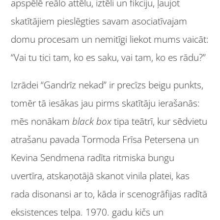
apspēlē reālo attēlu, iztēli un fikciju, ļaujot
skatītājiem pieslēgties savam asociatīvajam
domu procesam un nemitīgi liekot mums vaicāt:
“Vai tu tici tam, ko es saku, vai tam, ko es rādu?”
Izrādei “Gandrīz nekad” ir precīzs beigu punkts,
tomēr tā iesākas jau pirms skatītāju ierašanās:
mēs nonākam
black box
tipa teātrī, kur sēdvietu
atrašanu pavada Tormoda Frīsa Petersena un
Kevina Sendmena radīta ritmiska bungu
uvertīra, atskaņotājā skanot vinila platei, kas
rada disonansi ar to, kāda ir scenogrāfijas radītā
eksistences telpa. 1970. gadu kičs un