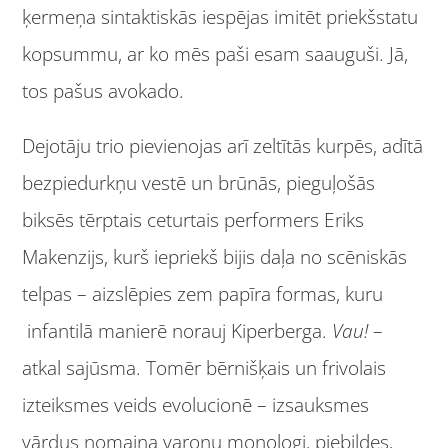
ķermeņa sintaktiskās iespējas imitēt priekšstatu
kopsummu, ar ko mēs paši esam saauguši. Jā,
tos pašus avokado.
Dejotāju trio pievienojas arī zeltītās kurpēs, adītā
bezpiedurkņu vestē un brūnās, pieguļošās
biksēs tērptais ceturtais performers Eriks
Makenzijs, kurš iepriekš bijis daļa no scēniskās
telpas – aizslēpies zem papīra formas, kuru
infantilā manierē norauj Kiperberga.
Vau!
–
atkal sajūsma. Tomēr bērnišķais un frivolais
izteiksmes veids evolucionē – izsauksmes
vārdus nomaina varoņu monologi, piebildes,