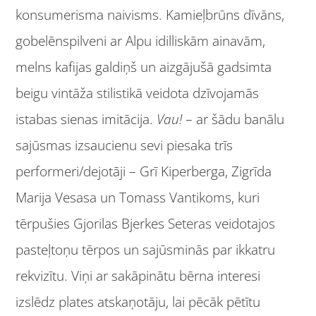
konsumerisma naivisms. Kamieļbrūns dīvāns,
gobelēnspilveni ar Alpu idilliskām ainavām,
melns kafijas galdiņš un aizgājušā gadsimta
beigu vintāža stilistikā veidota dzīvojamās
istabas sienas imitācija.
Vau!
– ar šādu banālu
sajūsmas izsaucienu sevi piesaka trīs
performeri/dejotāji – Grī Kiperberga, Zigrīda
Marija Vesasa un Tomass Vantikoms, kuri
tērpušies Gjorilas Bjerkes Seteras veidotajos
pasteļtoņu tērpos un sajūsminās par ikkatru
rekvizītu. Viņi ar sakāpinātu bērna interesi
izslēdz plates atskaņotāju, lai pēcāk pētītu