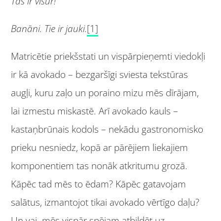
Tas ir visur!
Banāni. Tie ir jauki.
[1]
Matricētie priekšstati un vispārpieņemti viedokļi
ir kā avokado – bezgaršīgi sviesta tekstūras
augļi, kuru zaļo un poraino mizu mēs dīrājam,
lai izmestu miskastē. Arī avokado kauls –
kastaņbrūnais kodols – nekādu gastronomisko
prieku nesniedz, kopā ar pārējiem liekajiem
komponentiem tas nonāk atkritumu grozā.
Kāpēc tad mēs to ēdam? Kāpēc gatavojam
salātus, izmantojot tikai avokado vērtīgo daļu?
Un vai mēs vispār spējam atbildēt uz