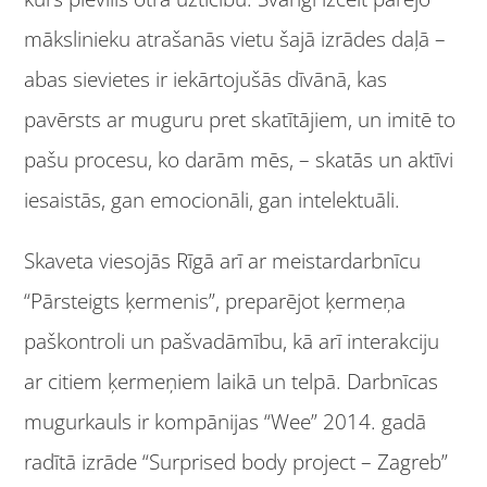
mākslinieku atrašanās vietu šajā izrādes daļā –
abas sievietes ir iekārtojušās dīvānā, kas
pavērsts ar muguru pret skatītājiem, un imitē to
pašu procesu, ko darām mēs, – skatās un aktīvi
iesaistās, gan emocionāli, gan intelektuāli.
Skaveta viesojās Rīgā arī ar meistardarbnīcu
“Pārsteigts ķermenis”, preparējot ķermeņa
paškontroli un pašvadāmību, kā arī interakciju
ar citiem ķermeņiem laikā un telpā. Darbnīcas
mugurkauls ir kompānijas “Wee” 2014. gadā
radītā izrāde “Surprised body project – Zagreb”