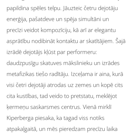
papildina spēles telpu. Jāuzteic četru dejotāju
enerģija, pašatdeve un spēja simultāni un
precīzi veidot kompozīciju, kā arī ar elegantu
asprātību nodibināt kontaktu ar skatītājiem. Šajā
izrādē dejotājs kļūst par performeru:
daudzpusīgu skatuves mākslinieku un izrādes
metafizikas tiešo radītāju. Izceļama ir aina, kurā
visi četri dejotāji atrodas uz zemes un kopē cits
cita kustības, tad veido to pretstatu, meklējot
ķermeņu saskarsmes centrus. Vienā mirklī
Kiperberga piesaka, ka tagad viss notiks
atpakaļgaitā, un mēs pieredzam precīzu laika