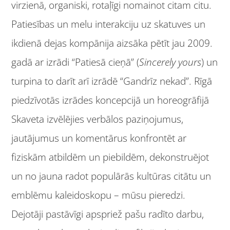
virzienā, organiski, rotaļīgi nomainot citam citu.
Patiesības un melu interakciju uz skatuves un
ikdienā dejas kompānija aizsāka pētīt jau 2009.
gadā ar izrādi “Patiesā cieņā” (
Sincerely yours
) un
turpina to darīt arī izrādē “Gandrīz nekad”. Rīgā
piedzīvotās izrādes koncepcijā un horeogrāfijā
Skaveta izvēlējies verbālos paziņojumus,
jautājumus un komentārus konfrontēt ar
fiziskām atbildēm un piebildēm, dekonstruējot
un no jauna radot populārās kultūras citātu un
emblēmu kaleidoskopu – mūsu pieredzi.
Dejotāji pastāvīgi apspriež pašu radīto darbu,