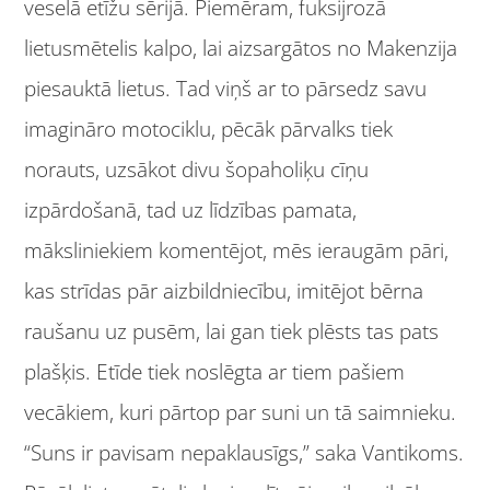
veselā etīžu sērijā. Piemēram, fuksijrozā
lietusmētelis kalpo, lai aizsargātos no Makenzija
piesauktā lietus. Tad viņš ar to pārsedz savu
imagināro motociklu, pēcāk pārvalks tiek
norauts, uzsākot divu šopaholiķu cīņu
izpārdošanā, tad uz līdzības pamata,
māksliniekiem komentējot, mēs ieraugām pāri,
kas strīdas pār aizbildniecību, imitējot bērna
raušanu uz pusēm, lai gan tiek plēsts tas pats
plašķis. Etīde tiek noslēgta ar tiem pašiem
vecākiem, kuri pārtop par suni un tā saimnieku.
“Suns ir pavisam nepaklausīgs,” saka Vantikoms.