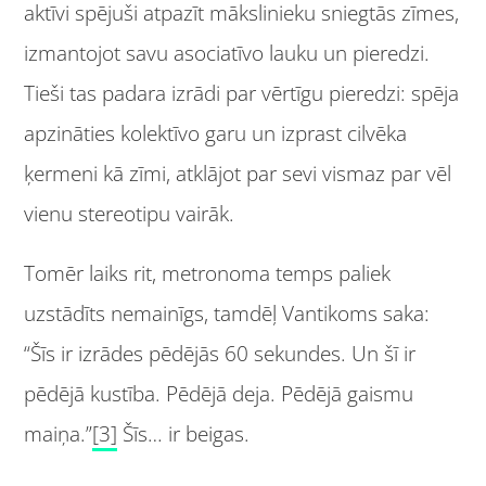
aktīvi spējuši atpazīt mākslinieku sniegtās zīmes,
izmantojot savu asociatīvo lauku un pieredzi.
Tieši tas padara izrādi par vērtīgu pieredzi: spēja
apzināties kolektīvo garu un izprast cilvēka
ķermeni kā zīmi, atklājot par sevi vismaz par vēl
vienu stereotipu vairāk.
Tomēr laiks rit, metronoma temps paliek
uzstādīts nemainīgs, tamdēļ Vantikoms saka:
“Šīs ir izrādes pēdējās 60 sekundes. Un šī ir
pēdējā kustība. Pēdējā deja. Pēdējā gaismu
maiņa.”
[3]
Šīs… ir beigas.