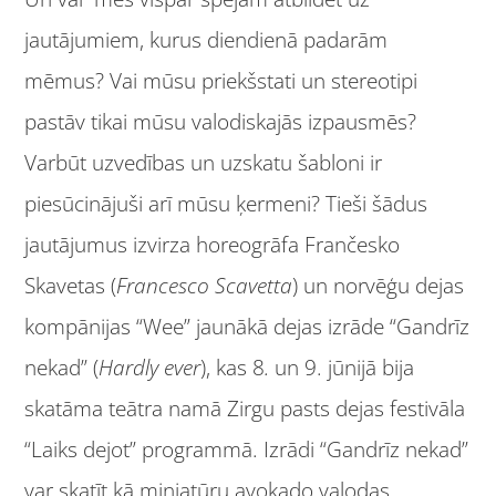
jautājumiem, kurus diendienā padarām
mēmus? Vai mūsu priekšstati un stereotipi
pastāv tikai mūsu valodiskajās izpausmēs?
Varbūt uzvedības un uzskatu šabloni ir
piesūcinājuši arī mūsu ķermeni? Tieši šādus
jautājumus izvirza horeogrāfa Frančesko
Skavetas (
Francesco Scavetta
) un norvēģu dejas
kompānijas “Wee” jaunākā dejas izrāde “Gandrīz
nekad” (
Hardly ever
), kas 8
.
un 9. jūnijā bija
skatāma teātra namā Zirgu pasts dejas festivāla
“Laiks dejot” programmā. Izrādi “Gandrīz nekad”
var skatīt kā miniatūru avokado valodas