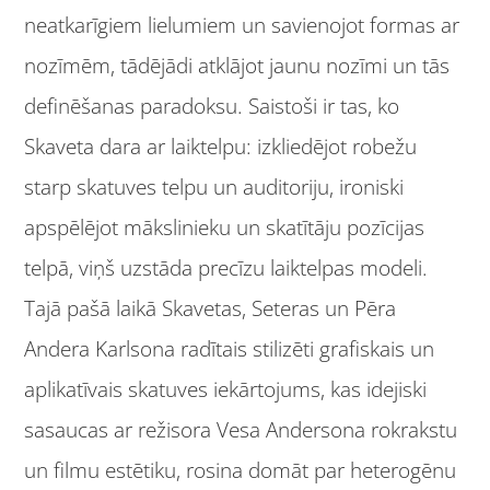
neatkarīgiem lielumiem un savienojot formas ar
nozīmēm, tādējādi atklājot jaunu nozīmi un tās
definēšanas paradoksu. Saistoši ir tas, ko
Skaveta dara ar laiktelpu: izkliedējot robežu
starp skatuves telpu un auditoriju, ironiski
apspēlējot mākslinieku un skatītāju pozīcijas
telpā, viņš uzstāda precīzu laiktelpas modeli.
Tajā pašā laikā Skavetas, Seteras un Pēra
Andera Karlsona radītais stilizēti grafiskais un
aplikatīvais skatuves iekārtojums, kas idejiski
sasaucas ar režisora Vesa Andersona rokrakstu
un filmu estētiku, rosina domāt par heterogēnu