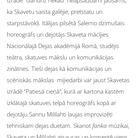
Izrādē “Gandrīz nekad” neapšaubāmi jaušams,
ka Skavetu saista galējie, pretstatu un
starpstāvokļi
.
Itālijas pilsētā Salerno dzimušais
horeogrāfs un dejotājs Skaveta mācījies
Nacionālajā Dejas akadēmijā Romā, studējis
teātra, skatuves mākslu un komunikācijas
zinātnes. Tieši dejas kā komunikācijas un
scēniskās mākslas mijiedarbi var jaust Skavetas
izrādē “Patiesā cieņā”, kurā ar kartona kastēm
izklātajā skatuves telpā horeogrāfs kopā ar
dejotāju Sannu Mililahti ļaujas improvizēti
tehniskam dejas duetam. Skanot
fanka
mūzikai,
Skaveta un Mililahti atsaucas un komentē viens