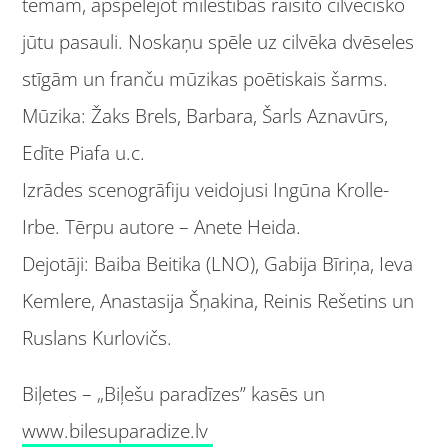
tēmām, apspēlējot mīlestības raisīto cilvēcisko
jūtu pasauli. Noskaņu spēle uz cilvēka dvēseles
stīgām un franču mūzikas poētiskais šarms.
Mūzika: Žaks Brels, Barbara, Šarls Aznavūrs,
Edīte Piafa u.c.
Izrādes scenogrāfiju veidojusi Ingūna Krolle-
Irbe. Tērpu autore – Anete Heida.
Dejotāji: Baiba Beitika (LNO), Gabija Bīriņa, Ieva
Kemlere, Anastasija Šņakina, Reinis Rešetins un
Ruslans Kurlovičs.
Biļetes – „Biļešu paradīzes” kasēs un
www.bilesuparadize.lv