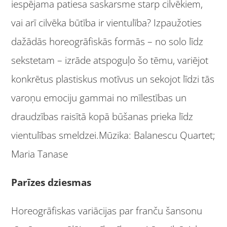
iespējama patiesa saskarsme starp cilvēkiem,
vai arī cilvēka būtība ir vientulība? Izpaužoties
dažādās horeogrāfiskās formās – no solo līdz
sekstetam – izrāde atspoguļo šo tēmu, variējot
konkrētus plastiskus motīvus un sekojot līdzi tās
varoņu emociju gammai no mīlestības un
draudzības raisītā kopā būšanas prieka līdz
vientulības smeldzei.Mūzika: Balanescu Quartet;
Maria Tanase
Parīzes dziesmas
Horeogrāfiskas variācijas par franču šansonu