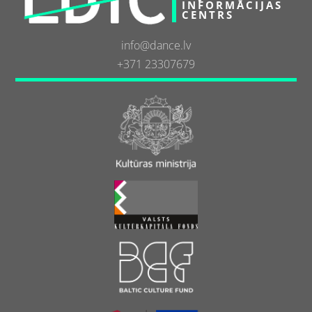
INFORMĀCIJAS
CENTRS
info@dance.lv
+371 23307679