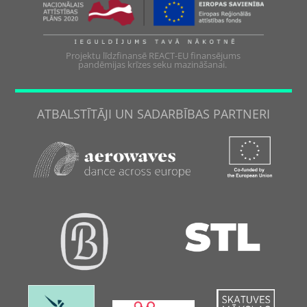
Projektu līdzfinansē REACT-EU finansējums
pandēmijas krīzes seku mazināšanai.
ATBALSTĪTĀJI UN SADARBĪBAS PARTNERI