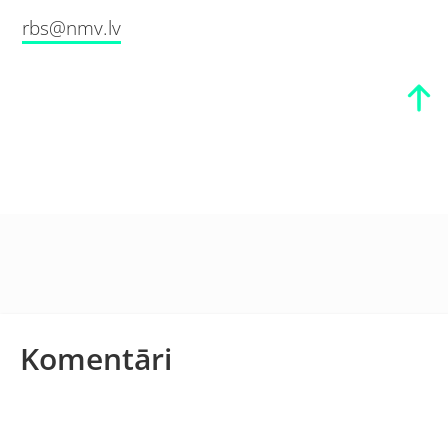
rbs@nmv.lv
Komentāri