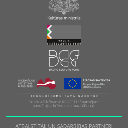
Projektu līdzfinansē REACT-EU finansējums
pandēmijas krīzes seku mazināšanai.
ATBALSTĪTĀJI UN SADARBĪBAS PARTNERI