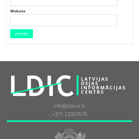
Website
LATVIJAS
DEJAS
INFORMĀCIJAS
CENTRS
info@dance.lv
+371 23307679