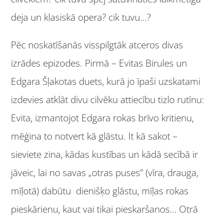
deja un klasiskā opera? cik tuvu…?
Pēc noskatīšanās visspilgtāk atceros divas
izrādes epizodes. Pirmā – Evitas Birules un
Edgara Šļakotas duets, kurā jo īpaši uzskatami
izdevies atklāt divu cilvēku attiecību tizlo rutīnu:
Evita, izmantojot Edgara rokas brīvo kritienu,
mēģina to notvert kā glāstu. It kā sakot –
sieviete zina, kādas kustības un kādā secībā ir
jāveic, lai no savas „otras puses” (vīra, drauga,
mīļotā) dabūtu dienišķo glāstu, mīļas rokas
pieskārienu, kaut vai tikai pieskaršanos… Otrā