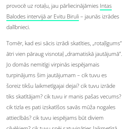
provocē uz rotaļu, jau pārliecinājāmies
Intas
Balodes intervijā ar Evitu Biruli
– jaunās izrādes
dalībnieci.
Tomēr, kad esi sācis izrādi skatīties, „rotaļīgums”
ātri vien pāraug visnotaļ „dramatiskā jautājumā”.
Jo domās nemitīgi virpinās iespējamais
turpinājums šim jautājumam – cik tuvu es
šoreiz tikšu laikmetīgajai dejai? cik tuvu izrāde
tiks skatītājam? cik tuvu ir manis pašas vecums?
cik tizla es pati izskatīšos savās mūža nogales
attiecībās? cik tuvu iespējams būt diviem
cilvēkiem? cik tuvu spēj satuvināties laikmetīgā