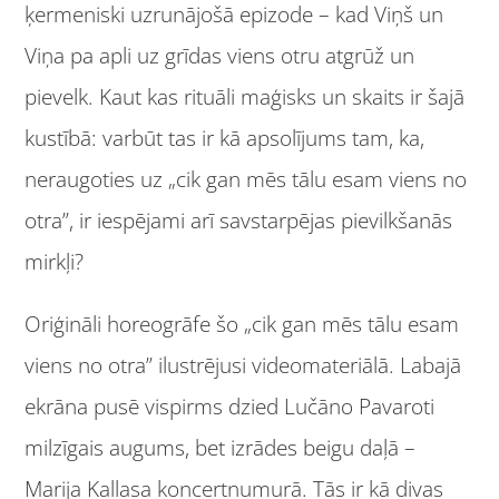
ķermeniski uzrunājošā epizode – kad Viņš un
Viņa pa apli uz grīdas viens otru atgrūž un
pievelk. Kaut kas rituāli maģisks un skaits ir šajā
kustībā: varbūt tas ir kā apsolījums tam, ka,
neraugoties uz „cik gan mēs tālu esam viens no
otra”, ir iespējami arī savstarpējas pievilkšanās
mirkļi?
Oriģināli horeogrāfe šo „cik gan mēs tālu esam
viens no otra” ilustrējusi videomateriālā. Labajā
ekrāna pusē vispirms dzied Lučāno Pavaroti
milzīgais augums, bet izrādes beigu daļā –
Marija Kallasa koncertnumurā. Tās ir kā divas