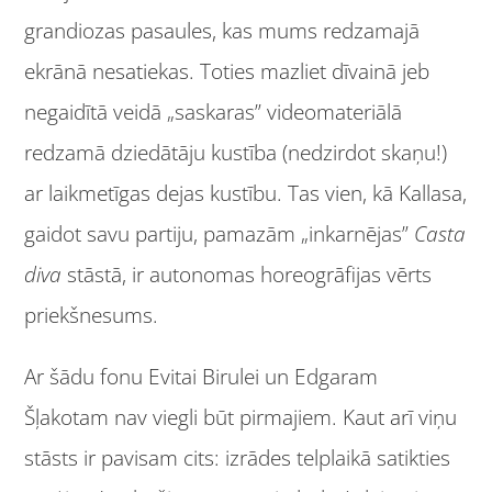
grandiozas pasaules, kas mums redzamajā
ekrānā nesatiekas. Toties mazliet dīvainā jeb
negaidītā veidā „saskaras” videomateriālā
redzamā dziedātāju kustība (nedzirdot skaņu!)
ar laikmetīgas dejas kustību. Tas vien, kā Kallasa,
gaidot savu partiju, pamazām „inkarnējas”
Casta
diva
stāstā, ir autonomas horeogrāfijas vērts
priekšnesums.
Ar šādu fonu Evitai Birulei un Edgaram
Šļakotam nav viegli būt pirmajiem. Kaut arī viņu
stāsts ir pavisam cits: izrādes telplaikā satikties