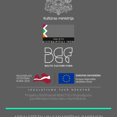
Projektu līdzfinansē REACT-EU finansējums
pandēmijas krīzes seku mazināšanai.