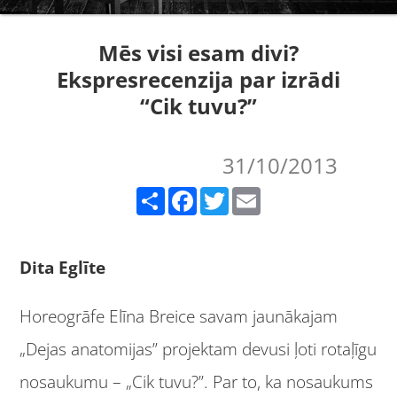
Mēs visi esam divi?
Ekspresrecenzija par izrādi
“Cik tuvu?”
31/10/2013
Share
Facebook
Twitter
Email
Dita Eglīte
Horeogrāfe Elīna Breice savam jaunākajam
„Dejas anatomijas” projektam devusi ļoti rotaļīgu
nosaukumu – „Cik tuvu?”. Par to, ka nosaukums