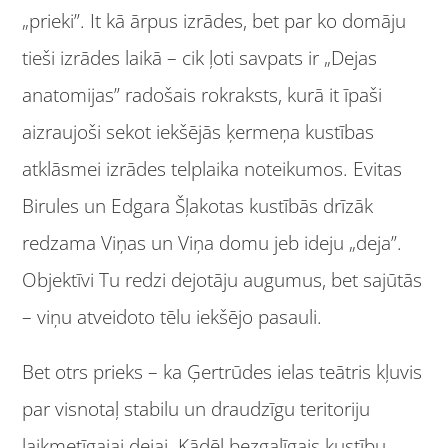
„prieki”. It kā ārpus izrādes, bet par ko domāju
tieši izrādes laikā – cik ļoti savpats ir „Dejas
anatomijas” radošais rokraksts, kurā it īpaši
aizraujoši sekot iekšējās ķermeņa kustības
atklāsmei izrādes telplaika noteikumos. Evitas
Birules un Edgara Šļakotas kustībās drīzāk
redzama Viņas un Viņa domu jeb ideju „deja”.
Objektīvi Tu redzi dejotāju augumus, bet sajūtās
– viņu atveidoto tēlu iekšējo pasauli.
Bet otrs prieks – ka Ģertrūdes ielas teātris kļuvis
par visnotaļ stabilu un draudzīgu teritoriju
laikmetīgajai dejai. Kādēļ bezgalīgais kustību