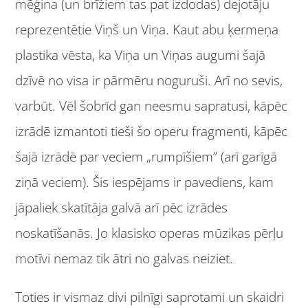
mēģina (un brīžiem tas pat izdodas) dejotāju
reprezentētie Viņš un Viņa. Kaut abu ķermeņa
plastika vēsta, ka Viņa un Viņas augumi šajā
dzīvē no visa ir pārmēru noguruši. Arī no sevis,
varbūt. Vēl šobrīd gan neesmu sapratusi, kāpēc
izrādē izmantoti tieši šo operu fragmenti, kāpēc
šajā izrādē par veciem „rumpīšiem” (arī garīgā
ziņā veciem). Šis iespējams ir pavediens, kam
jāpaliek skatītāja galvā arī pēc izrādes
noskatīšanās. Jo klasisko operas mūzikas pērļu
motīvi nemaz tik ātri no galvas neiziet.
Toties ir vismaz divi pilnīgi saprotami un skaidri