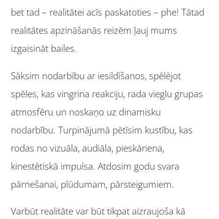
bet tad – realitātei acīs paskatoties – phe! Tātad
realitātes apzināšanās reizēm ļauj mums
izgaisināt bailes.
Sāksim nodarbību ar iesildīšanos, spēlējot
spēles, kas vingrina reakciju, rada vieglu grupas
atmosfēru un noskaņo uz dinamisku
nodarbību. Turpinājumā pētīsim kustību, kas
rodas no vizuāla, audiāla, pieskāriena,
kinestētiskā impulsa. Atdosim godu svara
pārnešanai, plūdumam, pārsteigumiem.
Varbūt realitāte var būt tikpat aizraujoša kā