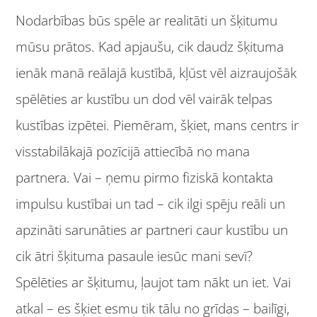
Nodarbības būs spēle ar realitāti un šķitumu
mūsu prātos. Kad apjaušu, cik daudz šķituma
ienāk manā reālajā kustībā, kļūst vēl aizraujošāk
spēlēties ar kustību un dod vēl vairāk telpas
kustības izpētei. Piemēram, šķiet, mans centrs ir
visstabilākajā pozīcijā attiecībā no mana
partnera. Vai – ņemu pirmo fiziskā kontakta
impulsu kustībai un tad – cik ilgi spēju reāli un
apzināti sarunāties ar partneri caur kustību un
cik ātri šķituma pasaule iesūc mani sevī?
Spēlēties ar šķitumu, ļaujot tam nākt un iet. Vai
atkal – es šķiet esmu tik tālu no grīdas – bailīgi,