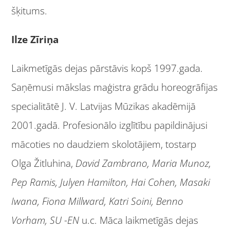
šķitums.
Ilze Zīriņa
Laikmetīgās dejas pārstāvis kopš 1997.gada.
Saņēmusi mākslas maģistra grādu horeogrāfijas
specialitātē J. V. Latvijas Mūzikas akadēmijā
2001.gadā. Profesionālo izglītību papildinājusi
mācoties no daudziem skolotājiem, tostarp
Olga Žitluhina,
David Zambrano, Maria Munoz,
Pep Ramis, Julyen Hamilton, Hai Cohen, Masaki
Iwana, Fiona Millward, Katri Soini, Benno
Vorham, SU -EN
u.c. Māca laikmetīgās dejas