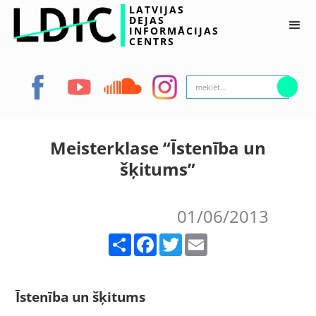
LATVIJAS
DEJAS
INFORMĀCIJAS
CENTRS
Meisterklase “Īstenība un
šķitums”
01/06/2013
Share
Facebook
Twitter
Email
Īstenība un šķitums