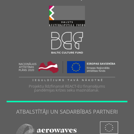
Projektu līdzfinansē REACT-EU finansējums
pandēmijas krīzes seku mazināšanai.
ATBALSTĪTĀJI UN SADARBĪBAS PARTNERI