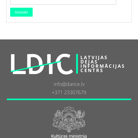
LATVIJAS
DEJAS
INFORMĀCIJAS
CENTRS
info@dance.lv
+371 23307679