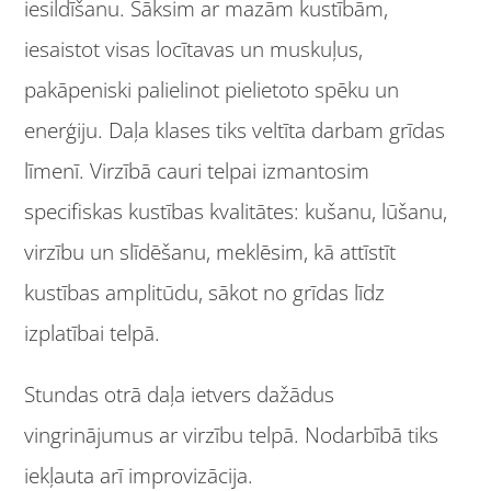
iesildīšanu. Sāksim ar mazām kustībām,
iesaistot visas locītavas un muskuļus,
pakāpeniski palielinot pielietoto spēku un
enerģiju. Daļa klases tiks veltīta darbam grīdas
līmenī. Virzībā cauri telpai izmantosim
specifiskas kustības kvalitātes: kušanu, lūšanu,
virzību un slīdēšanu, meklēsim, kā attīstīt
kustības amplitūdu, sākot no grīdas līdz
izplatībai telpā.
Stundas otrā daļa ietvers dažādus
vingrinājumus ar virzību telpā. Nodarbībā tiks
iekļauta arī improvizācija.