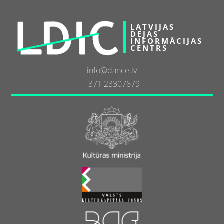
LATVIJAS
DEJAS
INFORMĀCIJAS
CENTRS
info@dance.lv
+371 23307679