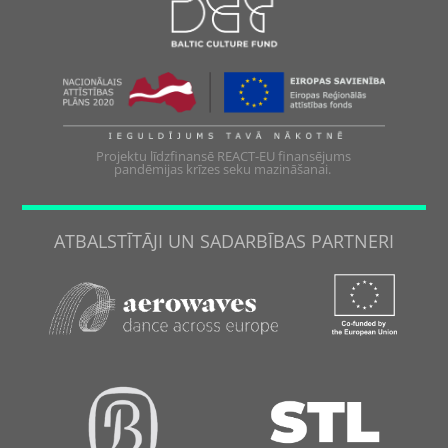
Projektu līdzfinansē REACT-EU finansējums
pandēmijas krīzes seku mazināšanai.
ATBALSTĪTĀJI UN SADARBĪBAS PARTNERI