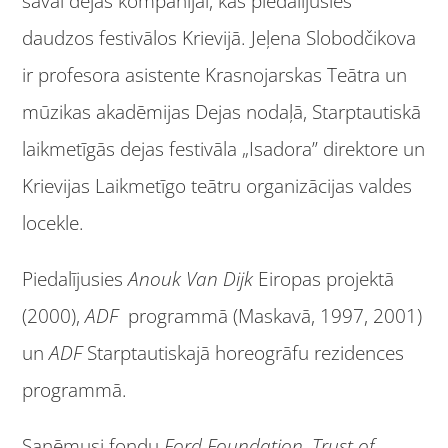
savai dejas kompānijai, kas piedalījusies
daudzos festivālos Krievijā. Jeļena Slobodčikova
ir profesora asistente Krasnojarskas Teātra un
mūzikas akadēmijas Dejas nodaļā, Starptautiskā
laikmetīgās dejas festivāla „Isadora” direktore un
Krievijas Laikmetīgo teātru organizācijas valdes
locekle.
Piedalījusies
Anouk Van Dijk
Eiropas projektā
(2000),
ADF
programmā
(Maskavā, 1997, 2001)
un
ADF
Starptautiskajā horeogrāfu rezidences
programmā.
Saņēmusi fondu
Ford Foundation, Trust of