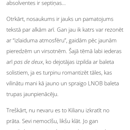
absolventes ir septiņas…
Otrkārt, nosaukums ir jauks un pamatojums
tekstā par alkām arī. Gan jau ik katrs var rezonēt
ar “izlaiduma atmosfēru”, gaidām pēc jaunām
pieredzēm un virsotnēm. Šajā tēmā labi iederas
arī
pas de deux
, ko dejotājas izpilda ar baleta
solistiem, ja es turpinu romantizēt tāles, kas
vilinātu mani kā jauno un spraigo LNOB baleta
trupas jaunpienācēju.
Treškārt, nu nevaru es to Kilianu izkratīt no
prāta. Sevi nemocīšu, likšu klāt. Jo gan