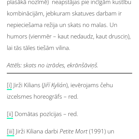
plašākā nozīmē) neapstājas pie inčīgām kustību
kombinācijām, jebkuram skatuves darbam ir
nepieciešama režija un skats no malas. Un
humors (vienmēr – kaut nedaudz, kaut drusciņ),
lai tās tāles tiešām vilina.
Attēls: skats no izrādes, ekrānšāviņš.
[i]
Jirži Kilians (
Jiří Kylián
), ievērojams čehu
izcelsmes horeogrāfs – red.
[ii]
Domātas pozīcijas – red.
[iii]
Jirži Kiliana darbi
Petite Mort
(1991) un