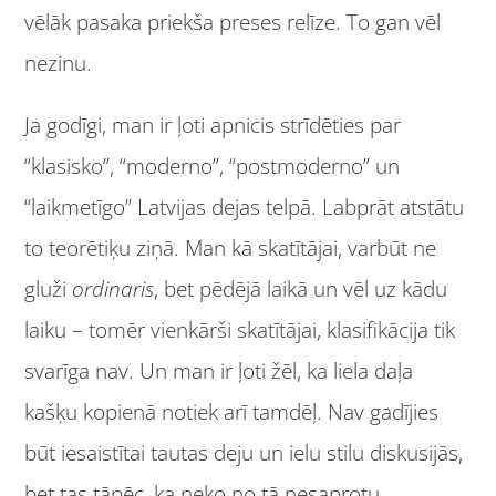
vēlāk pasaka priekša preses relīze. To gan vēl
nezinu.
Ja godīgi, man ir ļoti apnicis strīdēties par
“klasisko”, “moderno”, “postmoderno” un
“laikmetīgo” Latvijas dejas telpā. Labprāt atstātu
to teorētiķu ziņā. Man kā skatītājai, varbūt ne
gluži
ordinaris
, bet pēdējā laikā un vēl uz kādu
laiku – tomēr vienkārši skatītājai, klasifikācija tik
svarīga nav. Un man ir ļoti žēl, ka liela daļa
kašķu kopienā notiek arī tamdēļ. Nav gadījies
būt iesaistītai tautas deju un ielu stilu diskusijās,
bet tas tāpēc, ka neko no tā nesaprotu.