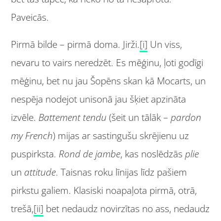
Paveicās.
Pirmā bilde – pirmā doma. Jirži.
[i]
Un viss,
nevaru to vairs neredzēt. Es mēģinu, ļoti godīgi
mēģinu, bet nu jau Šopēns skan kā Mocarts, un
nespēja nodejot unisonā jau šķiet apzināta
izvēle.
Battement tendu
(šeit un tālāk –
pardon
my French
) mijas ar sastingušu skrējienu uz
puspirksta.
Rond de jambe
, kas noslēdzās
plie
un
attitude
. Taisnas roku līnijas līdz pašiem
pirkstu galiem. Klasiski noapaļota pirmā, otrā,
trešā,
[ii]
bet nedaudz novirzītas no ass, nedaudz