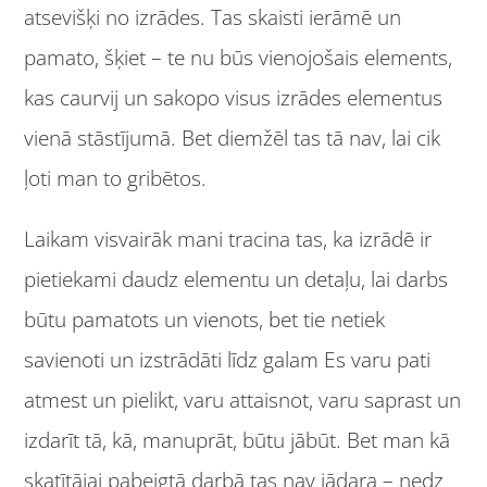
atsevišķi no izrādes. Tas skaisti ierāmē un
pamato, šķiet – te nu būs vienojošais elements,
kas caurvij un sakopo visus izrādes elementus
vienā stāstījumā. Bet diemžēl tas tā nav, lai cik
ļoti man to gribētos.
Laikam visvairāk mani tracina tas, ka izrādē ir
pietiekami daudz elementu un detaļu, lai darbs
būtu pamatots un vienots, bet tie netiek
savienoti un izstrādāti līdz galam Es varu pati
atmest un pielikt, varu attaisnot, varu saprast un
izdarīt tā, kā, manuprāt, būtu jābūt. Bet man kā
skatītājai pabeigtā darbā tas nav jādara – nedz