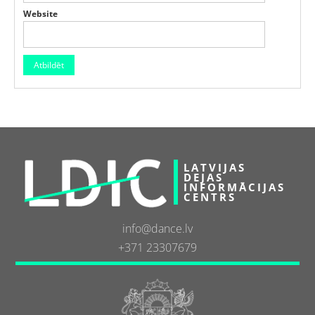
Website
LATVIJAS
DEJAS
INFORMĀCIJAS
CENTRS
info@dance.lv
+371 23307679