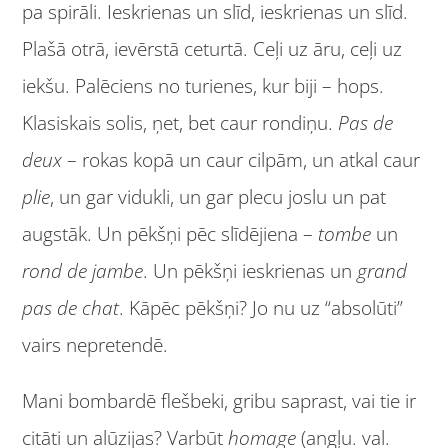
pa spirāli. Ieskrienas un slīd, ieskrienas un slīd.
Plašā otrā, ievērstā ceturtā. Ceļi uz āru, ceļi uz
iekšu. Palēciens no turienes, kur biji – hops.
Klasiskais solis, ņet, bet caur rondiņu.
Pas de
deux
– rokas kopā un caur cilpām, un atkal caur
plie
, un gar vidukli, un gar plecu joslu un pat
augstāk. Un pēkšņi pēc slīdējiena –
tombe
un
rond de jambe
. Un pēkšņi ieskrienas un
grand
pas de chat
. Kāpēc pēkšņi? Jo nu uz “absolūti”
vairs nepretendē.
Mani bombardē flešbeki, gribu saprast, vai tie ir
citāti un alūzijas? Varbūt
homage
(angļu. val.