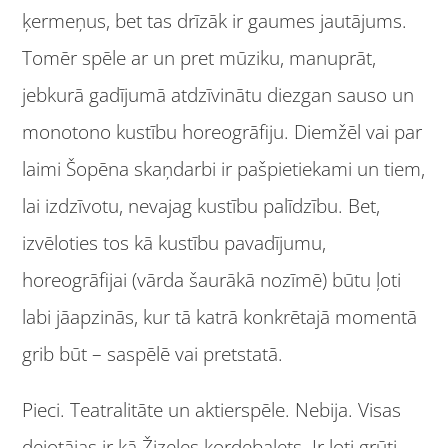
ķermeņus, bet tas drīzāk ir gaumes jautājums.
Tomēr spēle ar un pret mūziku, manuprāt,
jebkurā gadījumā atdzīvinātu diezgan sauso un
monotono kustību horeogrāfiju. Diemžēl vai par
laimi Šopēna skaņdarbi ir pašpietiekami un tiem,
lai izdzīvotu, nevajag kustību palīdzību. Bet,
izvēloties tos kā kustību pavadījumu,
horeogrāfijai (vārda šaurākā nozīmē) būtu ļoti
labi jāapzinās, kur tā katrā konkrētajā momentā
grib būt – saspēlē vai pretstatā.
Pieci. Teatralitāte un aktierspēle. Nebija. Visas
dejotājas ir kā Žizeles kordebalets. Ir ļoti grūti