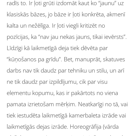
radīs to. Ir ļoti grūti izdomāt kaut ko “jaunu” uz
klasiskās bāzes, jo bāze ir ļoti konkrēta, akmenī
kalta un nežēlīga. Ir ļoti viegli kritizēt no
pozīcijas, ka “nav jau nekas jauns, tikai ievērsts”.
Līdzīgi kā laikmetīgā deja tiek dēvēta par
“kūņošanos pa grīdu”. Bet, manuprāt, skatuves
darbs nav tik daudz par tehniku un stilu, un arī
ne tik daudz par izpildījumu, cik par visu
elementu kopumu, kas ir pakārtots no viena
pamata izrietošam mērķim. Neatkarīgi no tā, vai
tiek iestudēta laikmetīgā kamerbaleta izrāde vai
laikmetīgās dejas izrāde. Horeogrāfija (vārda