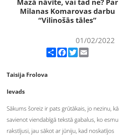
Mazā nāvīte, vai tad ne? Par
Milanas Komarovas darbu
“Vilinošās tāles”
01/02/2022
Share
Facebook
Twitter
Email
Taisija Frolova
Ievads
Sākums šoreiz ir pats grūtākais, jo nezinu, kā
savienot viendabīgā tekstā gabalus, ko esmu
rakstījusi, jau sākot ar jūniju, kad noskatījos