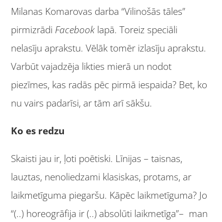
Milanas Komarovas darba “Vilinošās tāles”
pirmizrādi
Facebook
lapā. Toreiz speciāli
nelasīju aprakstu. Vēlāk tomēr izlasīju aprakstu.
Varbūt vajadzēja likties mierā un nodot
piezīmes, kas radās pēc pirmā iespaida? Bet, ko
nu vairs padarīsi, ar tām arī sākšu.
Ko es redzu
Skaisti jau ir, ļoti poētiski. Līnijas – taisnas,
lauztas, nenoliedzami klasiskas, protams, ar
laikmetīguma piegaršu. Kāpēc laikmetīguma? Jo
“(..) horeogrāfija ir (..) absolūti laikmetīga”– man