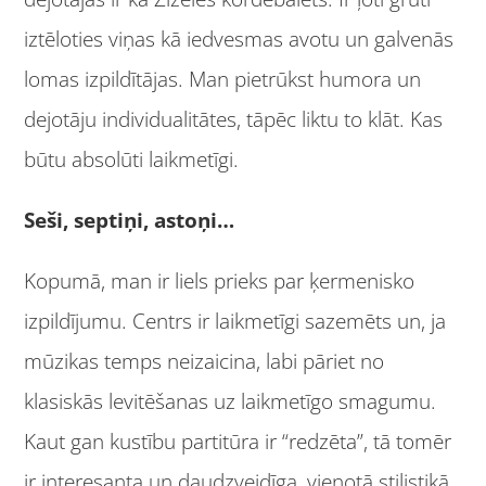
iztēloties viņas kā iedvesmas avotu un galvenās
lomas izpildītājas. Man pietrūkst humora un
dejotāju individualitātes, tāpēc liktu to klāt. Kas
būtu absolūti laikmetīgi.
Seši, septiņi, astoņi…
Kopumā, man ir liels prieks par ķermenisko
izpildījumu. Centrs ir laikmetīgi sazemēts un, ja
mūzikas temps neizaicina, labi pāriet no
klasiskās levitēšanas uz laikmetīgo smagumu.
Kaut gan kustību partitūra ir “redzēta”, tā tomēr
ir interesanta un daudzveidīga, vienotā stilistikā