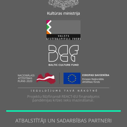
Projektu līdzfinansē REACT-EU finansējums
pandēmijas krīzes seku mazināšanai.
ATBALSTĪTĀJI UN SADARBĪBAS PARTNERI