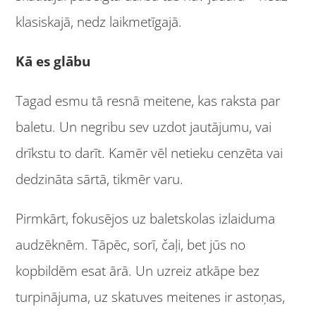
klasiskajā, nedz laikmetīgajā.
Kā es glābu
Tagad esmu tā resnā meitene, kas raksta par
baletu. Un negribu sev uzdot jautājumu, vai
drīkstu to darīt. Kamēr vēl netieku cenzēta vai
dedzināta sārtā, tikmēr varu.
Pirmkārt, fokusējos uz baletskolas izlaiduma
audzēknēm. Tāpēc, sorī, čaļi, bet jūs no
kopbildēm esat ārā. Un uzreiz atkāpe bez
turpinājuma, uz skatuves meitenes ir astoņas,