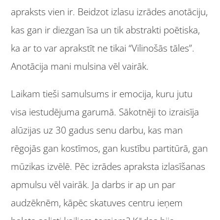
apraksts vien ir. Beidzot izlasu izrādes anotāciju,
kas gan ir diezgan īsa un tik abstrakti poētiska,
ka ar to var aprakstīt ne tikai “Vilinošās tāles”.
Anotācija mani mulsina vēl vairāk.
Laikam tieši samulsums ir emocija, kuru jutu
visa iestudējuma garumā. Sākotnēji to izraisīja
alūzijas uz 30 gadus senu darbu, kas man
rēgojās gan kostīmos, gan kustību partitūrā, gan
mūzikas izvēlē. Pēc izrādes apraksta izlasīšanas
apmulsu vēl vairāk. Ja darbs ir ap un par
audzēknēm, kāpēc skatuves centru ieņem