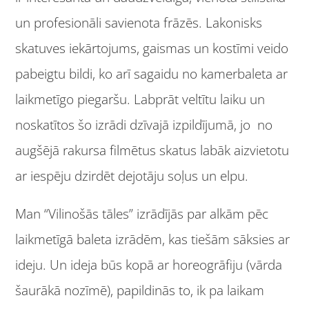
un profesionāli savienota frāzēs. Lakonisks
skatuves iekārtojums, gaismas un kostīmi veido
pabeigtu bildi, ko arī sagaidu no kamerbaleta ar
laikmetīgo piegaršu. Labprāt veltītu laiku un
noskatītos šo izrādi dzīvajā izpildījumā, jo no
augšējā rakursa filmētus skatus labāk aizvietotu
ar iespēju dzirdēt dejotāju soļus un elpu.
Man “Vilinošās tāles” izrādījās par alkām pēc
laikmetīgā baleta izrādēm, kas tiešām sāksies ar
ideju. Un ideja būs kopā ar horeogrāfiju (vārda
šaurākā nozīmē), papildinās to, ik pa laikam