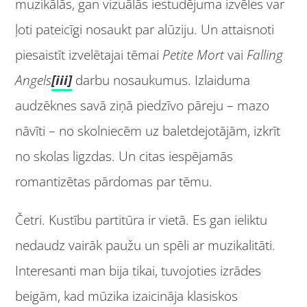
muzikālās, gan vizuālās iestudējuma izvēles var
ļoti pateicīgi nosaukt par alūziju. Un attaisnoti
piesaistīt izvelētajai tēmai
Petite Mort
vai
Falling
Angels
[iii]
darbu nosaukumus. Izlaiduma
audzēknes savā ziņā piedzīvo pāreju – mazo
nāvīti – no skolniecēm uz baletdejotājām, izkrīt
no skolas ligzdas. Un citas iespējamās
romantizētas pārdomas par tēmu.
Četri. Kustību partitūra ir vietā. Es gan ieliktu
nedaudz vairāk paužu un spēli ar muzikalitāti.
Interesanti man bija tikai, tuvojoties izrādes
beigām, kad mūzika izaicināja klasiskos