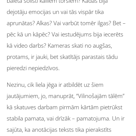
baleta solisti kailiem torsiem? Kādas bija
dejotāju emocijas un vai tās vispār tika
aprunātas? Alkas? Vai varbūt tomēr ilgas? Bet –
pēc kā un kāpēc? Vai iestudējums bija iecerēts
kā video darbs? Kameras skati no augšas,
protams, ir jauki, bet skatītājs parastais tādu
pieredzi nepiedzīvos.
Nezinu, cik liela jēga ir atbildēt uz šiem
jautājumiem, jo, manuprāt, “Vilinošajām tālēm”
kā skatuves darbam pirmām kārtām pietrūkst
stabila pamata, vai drīzāk – pamatojuma. Un ir
sajūta, ka anotācijas teksts tika pierakstīts