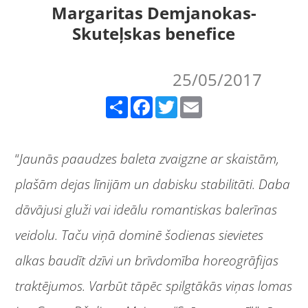
Margaritas Demjanokas-
Skuteļskas benefice
25/05/2017
Share
Facebook
Twitter
Email
“
Jaunās paaudzes baleta zvaigzne ar skaistām,
plašām dejas līnijām un dabisku stabilitāti. Daba
dāvājusi gluži vai ideālu romantiskas balerīnas
veidolu. Taču viņā dominē šodienas sievietes
alkas baudīt dzīvi un brīvdomība horeogrāfijas
traktējumos. Varbūt tāpēc spilgtākās viņas lomas