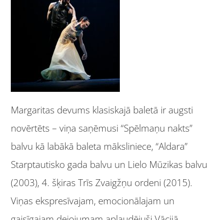
Margaritas devums klasiskajā baletā ir augsti
novērtēts – viņa saņēmusi “Spēlmaņu nakts”
balvu kā labākā baleta māksliniece, “Aldara”
Starptautisko gada balvu un Lielo Mūzikas balvu
(2003), 4. šķiras Trīs Zvaigžņu ordeni (2015).
Viņas ekspresīvajam, emocionālajam un
gaisīgajam dejojumam aplaudējuši Vācijā,