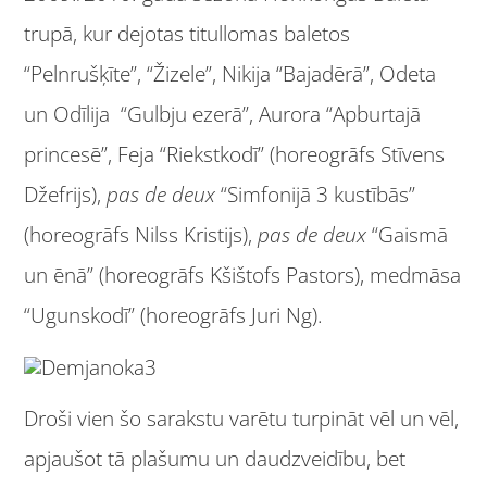
trupā, kur dejotas titullomas baletos
“Pelnrušķīte”, “Žizele”, Nikija “Bajadērā”, Odeta
un Odīlija “Gulbju ezerā”, Aurora “Apburtajā
princesē”, Feja “Riekstkodī” (horeogrāfs Stīvens
Džefrijs),
pas de deux
“Simfonijā 3 kustībās”
(horeogrāfs Nilss Kristijs),
pas de deux
“Gaismā
un ēnā” (horeogrāfs Kšištofs Pastors), medmāsa
“Ugunskodī” (horeogrāfs Juri Ng).
Droši vien šo sarakstu varētu turpināt vēl un vēl,
apjaušot tā plašumu un daudzveidību, bet