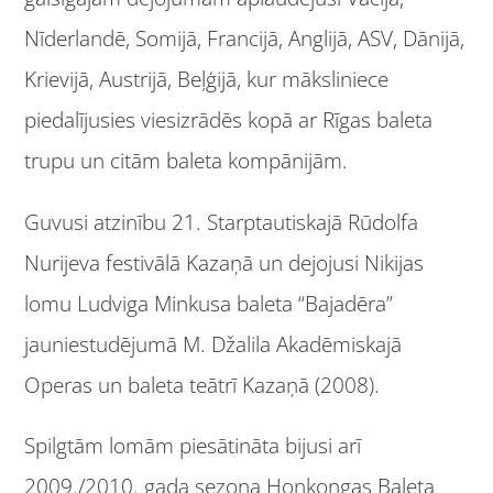
Nīderlandē, Somijā, Francijā, Anglijā, ASV, Dānijā,
Krievijā, Austrijā, Beļģijā, kur māksliniece
piedalījusies viesizrādēs kopā ar Rīgas baleta
trupu un citām baleta kompānijām.
Guvusi atzinību 21. Starptautiskajā Rūdolfa
Nurijeva festivālā Kazaņā un dejojusi Nikijas
lomu Ludviga Minkusa baleta “Bajadēra”
jauniestudējumā M. Džalila Akadēmiskajā
Operas un baleta teātrī Kazaņā (2008).
Spilgtām lomām piesātināta bijusi arī
2009./2010. gada sezona Honkongas Baleta