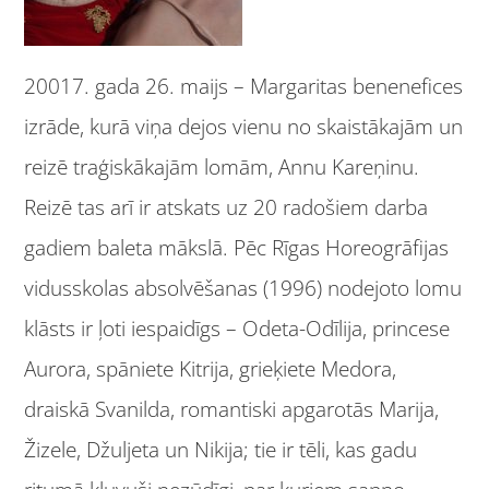
20017. gada 26. maijs – Margaritas benenefices
izrāde, kurā viņa dejos vienu no skaistākajām un
reizē traģiskākajām lomām, Annu Kareņinu.
Reizē tas arī ir atskats uz 20 radošiem darba
gadiem baleta mākslā. Pēc Rīgas Horeogrāfijas
vidusskolas absolvēšanas (1996) nodejoto lomu
klāsts ir ļoti iespaidīgs – Odeta-Odīlija, princese
Aurora, spāniete Kitrija, grieķiete Medora,
draiskā Svanilda, romantiski apgarotās Marija,
Žizele, Džuljeta un Nikija; tie ir tēli, kas gadu