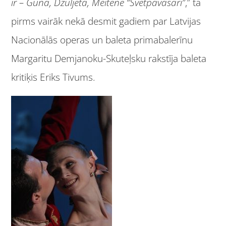
ir – Guna, Džuljeta, Meitene “Svētpavasarī”
,” tā
pirms vairāk nekā desmit gadiem par Latvijas
Nacionālās operas un baleta primabalerīnu
Margaritu Demjanoku-Skuteļsku rakstīja baleta
kritiķis Eriks Tivums.