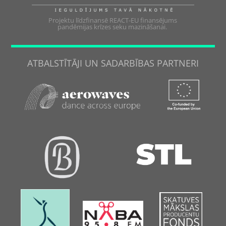
Projektu līdzfinansē REACT-EU finansējums
pandēmijas krīzes seku mazināšanai.
ATBALSTĪTĀJI UN SADARBĪBAS PARTNERI