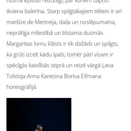
ritumā kļuvuši nezūdīgi, par kuriem sapņo
ikviena balerīna. Starp spilgtākajiem tēliem ir arī
marķīze de Mertreija, daiļa un noslēpumaina,
neprātīga mīlestībā un bīstama dusmās.
Margaritas lomu klāsts ir tik dažāds un spilgts,
ka grūti izcelt kādu īpaši, tomēr pāri visam ir
spēcīgās kaislībās stiprā un reizē vārgā Ļeva
Tolstoja Anna Kareņina Borisa Eifmana
horeogrāfijā.