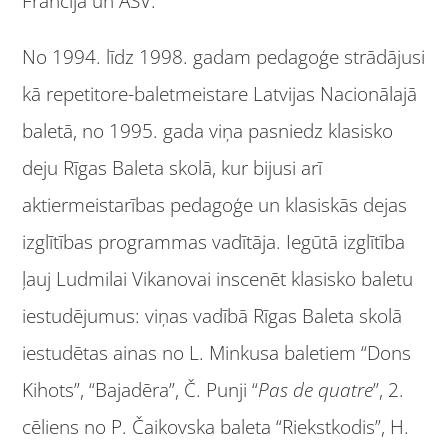
Francijā un ASV.
No 1994. līdz 1998. gadam pedagoģe strādājusi
kā repetitore-baletmeistare Latvijas Nacionālajā
baletā, no 1995. gada viņa pasniedz klasisko
deju Rīgas Baleta skolā, kur bijusi arī
aktiermeistarības pedagoģe un klasiskās dejas
izglītības programmas vadītāja. Iegūtā izglītība
ļauj Ludmilai Vikanovai inscenēt klasisko baletu
iestudējumus: viņas vadībā Rīgas Baleta skolā
iestudētas ainas no L. Minkusa baletiem “Dons
Kihots”, “Bajadēra”, Č. Punji “
Pas de quatre
”, 2.
cēliens no P. Čaikovska baleta “Riekstkodis”, H.