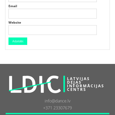
Email
Website
LATVIJAS
DEJAS
INFORMĀCIJAS
CENTRS
info@dance.lv
+371 23307679