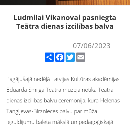
Ludmilai Vikanovai pasniegta
Teātra dienas izcilības balva
07/06/2023
Share
Facebook
Twitter
Email
Pagājušajā nedēļā Latvijas Kultūras akadēmijas
Eduarda Smiļģa Teātra muzejā notika Teātra
dienas izcilības balvu ceremonija, kurā Helēnas
Tangijevas-Birznieces balvu par mūža
ieguldījumu baleta mākslā un pedagoģiskajā