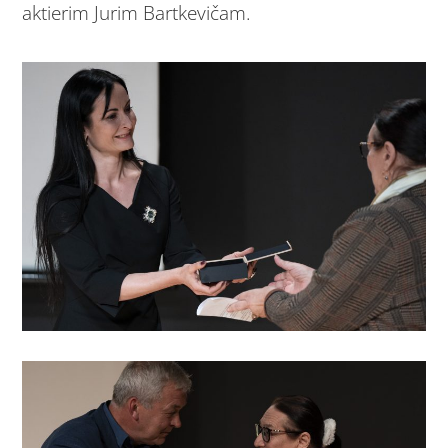
aktierim Jurim Bartkevičam.