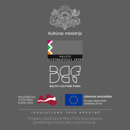
Projektu līdzfinansē REACT-EU finansējums
pandēmijas krīzes seku mazināšanai.