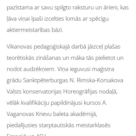
pazīstama ar savu spilgto raksturu un ārieni, kas
ļāva viņai īpaši izcelties lomās ar spēcīgu
aktiermeistarības bāzi.
Vikanovas pedagoģiskajā darbā jāizceļ plašas
teorētiskās zināšanas un māka tās pielietot un
nodot audzēkņiem. Viņa ieguvusi maģistra
grādu Sanktpēterburgas N. Rimska-Korsakova
Valsts konservatorijas Horeogrāfijas nodaļā,
vēlāk kvalifikāciju papildinājusi kursos A.
Vaganovas Krievu baleta akadēmijā,
piedalījusies starptautiskās meistarklasēs