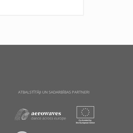
ATBALSTĪTĀJI UN SADARBĪBAS PARTNERI