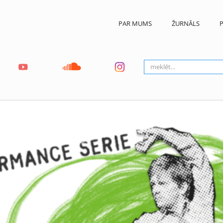
PAR MUMS
ŽURNĀLS
P