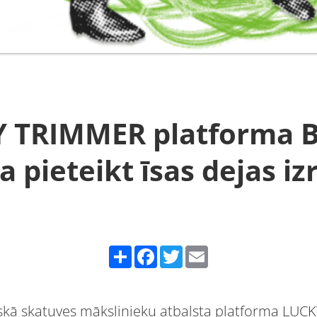
 TRIMMER platforma B
a pieteikt īsas dejas i
Share
Facebook
Twitter
Email
iskā skatuves mākslinieku atbalsta platforma LUC