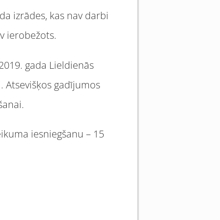
da izrādes, kas nav darbi
v ierobežots.
2019. gada Lieldienās
rā. Atsevišķos gadījumos
šanai.
eikuma iesniegšanu – 15