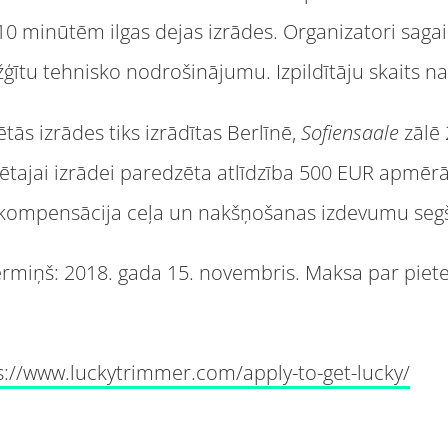
 10 minūtēm ilgas dejas izrādes. Organizatori sagai
ītu tehnisko nodrošinājumu. Izpildītāju skaits na
ās izrādes tiks izrādītas Berlīnē,
Sofiensaale
zālē 
zvēlētajai izrādei paredzēta atlīdzība 500 EUR apmē
la kompensācija ceļa un nakšņošanas izdevumu seg
ermiņš: 2018. gada 15. novembris. Maksa par piet
s://www.luckytrimmer.com/apply-to-get-lucky/