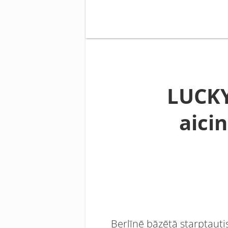
LUCKY
aicin
Berlīnē bāzētā starptaut