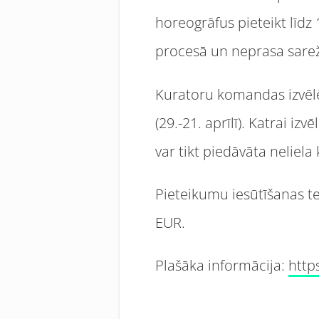
horeogrāfus pieteikt līdz
procesā un neprasa sarežģ
Kuratoru komandas izvēlēt
(29.-21. aprīlī). Katrai i
var tikt piedāvāta nelie
Pieteikumu iesūtīšanas t
EUR.
Plašāka informācija:
http