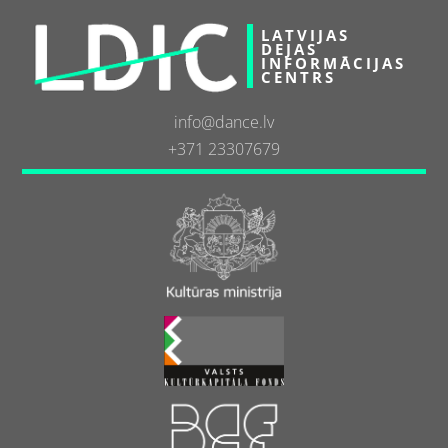
LATVIJAS
DEJAS
INFORMĀCIJAS
CENTRS
info@dance.lv
+371 23307679