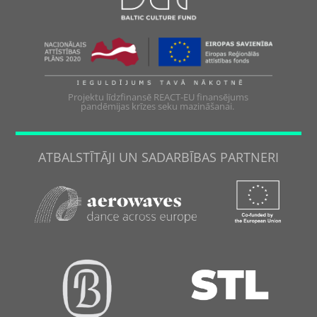
Projektu līdzfinansē REACT-EU finansējums
pandēmijas krīzes seku mazināšanai.
ATBALSTĪTĀJI UN SADARBĪBAS PARTNERI