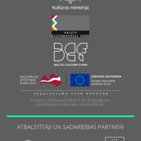
Projektu līdzfinansē REACT-EU finansējums
pandēmijas krīzes seku mazināšanai.
ATBALSTĪTĀJI UN SADARBĪBAS PARTNERI