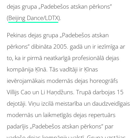
dejas grupa „Padebešos atskan pērkons”
(
Beijing Dance/LDTX
).
Pekinas dejas grupa „Padebešos atskan
pērkons” dibināta 2005. gadā un ir iezīmīga ar
to, ka ir pirmā neatkarīgā profesionālā dejas
kompānija Ķīnā. Tās vadītāji ir Ķīnas
ievērojamākais modernās dejas horeogrāfs
Villijs Cao un Li Haņdžuns. Trupā darbojas 15
dejotāji. Viņu izcilā meistarība un daudzveidīgais
modernās un laikmetīgās dejas repertuārs
padarījis „Padebešos atskan pērkons” par
vadošo dejas kompāniju valstī. Grupa uzstājas