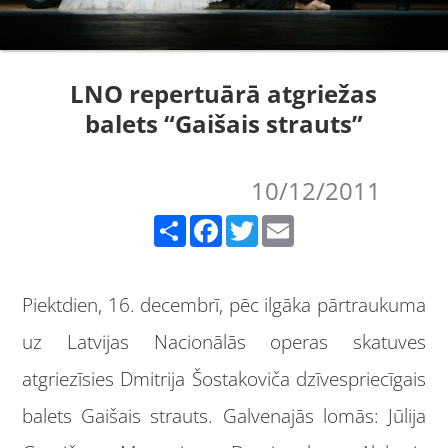
LNO repertuārā atgriežas
balets “Gaišais strauts”
10/12/2011
Share
Facebook
Twitter
Email
Piektdien, 16. decembrī, pēc ilgāka pārtraukuma
uz Latvijas Nacionālās operas skatuves
atgriezīsies Dmitrija Šostakoviča dzīvespriecīgais
balets Gaišais strauts. Galvenajās lomās: Jūlija