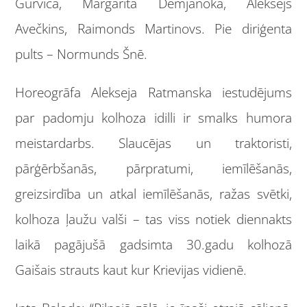
Gurviča, Margarita Demjanoka, Aleksejs
Avečkins, Raimonds Martinovs. Pie diriģenta
pults – Normunds Šnē.
Horeogrāfa Alekseja Ratmanska iestudējums
par padomju kolhoza idilli ir smalks humora
meistardarbs. Slaucējas un traktoristi,
pārģērbšanās, pārpratumi, iemīlēšanās,
greizsirdība un atkal iemīlēšanās, ražas svētki,
kolhoza ļaužu valši – tas viss notiek diennakts
laikā pagājušā gadsimta 30.gadu kolhozā
Gaišais strauts kaut kur Krievijas vidienē.