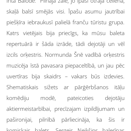
Inta Balode: “Pilnajā zālē, jo īpaši otrajā cēlienā,
skaļā balsī smējās visi. Īpašu asumu jautrībai
piešķīra iebraukusī palielā franču tūristu grupa.
Katrs vietējais bija priecīgs, ka mūsu baleta
repertuārā ir šāda izrāde, tādi dejotāji un vēl
izcils orķestris. Normunda Šnē vadībā orķestris
muzicēja īstā pavasara piepaceltībā, un jau pēc
uvertīras bija skaidrs – vakars būs izdevies.
Shematiskais sižets ar pārģērbšanos itāļu
komēdiju modē, pateicoties dejotāju
aktiermeistarbībai, precīzajam izpildījumam un
pašironijai, pilnībā pārliecināja, ka šis ir
komiskais balets. Sergejs Neikšins balerīnas