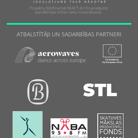
Projektu līdzfinansē REACT-EU finansējums
pandēmijas krīzes seku mazināšanai.
ATBALSTĪTĀJI UN SADARBĪBAS PARTNERI