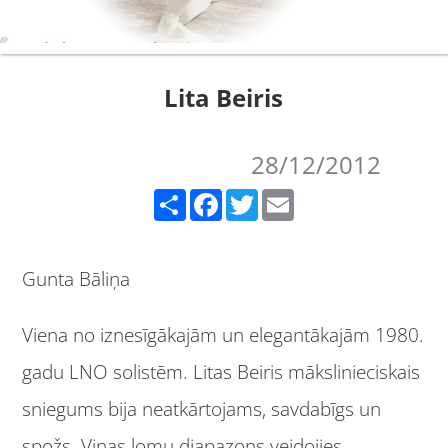
Lita Beiris
28/12/2012
Share
Facebook
Twitter
Email
Gunta Bāliņa
Viena no iznesīgākajām un elegantākajām 1980.
gadu LNO solistēm. Litas Beiris mākslinieciskais
sniegums bija neatkārtojams, savdabīgs un
spožs. Viņas lomu diapazons veidojies