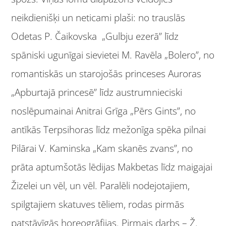
neikdienišķi un neticami plaši: no trauslās
Odetas P. Čaikovska „Gulbju ezerā” līdz
spāniski ugunīgai sievietei M. Ravēla „Bolero”, no
romantiskās un starojošās princeses Auroras
„Apburtajā princesē” līdz austrumnieciski
noslēpumainai Anitrai Grīga „Pērs Gints”, no
antīkās Terpsihoras līdz mežonīga spēka pilnai
Pilārai V. Kaminska „Kam skanēs zvans”, no
prāta aptumšotās lēdijas Makbetas līdz maigajai
Žizelei un vēl, un vēl. Paralēli nodejotajiem,
spilgtajiem skatuves tēliem, rodas pirmās
patstāvīgās horeogrāfijas. Pirmais darbs – Ž.