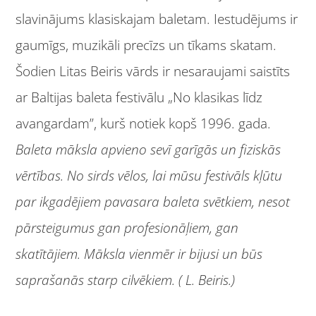
slavinājums klasiskajam baletam. Iestudējums ir
gaumīgs, muzikāli precīzs un tīkams skatam.
Šodien Litas Beiris vārds ir nesaraujami saistīts
ar Baltijas baleta festivālu „No klasikas līdz
avangardam”, kurš notiek kopš 1996. gada.
Baleta māksla apvieno sevī garīgās un fiziskās
vērtības. No sirds vēlos, lai mūsu festivāls kļūtu
par ikgadējiem pavasara baleta svētkiem, nesot
pārsteigumus gan profesionāļiem, gan
skatītājiem. Māksla vienmēr ir bijusi un būs
saprašanās starp cilvēkiem. ( L. Beiris.)