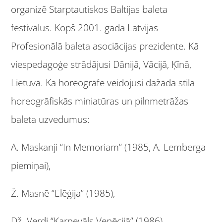
organizē Starptautiskos Baltijas baleta
festivālus. Kopš 2001. gada Latvijas
Profesionālā baleta asociācijas prezidente. Kā
viespedagoģe strādājusi Dānijā, Vācijā, Ķīnā,
Lietuvā. Kā horeogrāfe veidojusi dažāda stila
horeogrāfiskās miniatūras un pilnmetrāžas
baleta uzvedumus:
A. Maskanji “In Memoriam” (1985, A. Lemberga
piemiņai),
Ž. Masnē “Elēģija” (1985),
Dž. Verdi “Karnevāls Venēcijā” (1986),