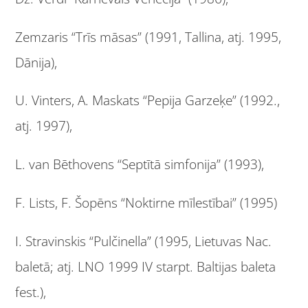
Zemzaris “Trīs māsas” (1991, Tallina, atj. 1995,
Dānija),
U. Vinters, A. Maskats “Pepija Garzeķe” (1992.,
atj. 1997),
L. van Bēthovens “Septītā simfonija” (1993),
F. Lists, F. Šopēns “Noktirne mīlestībai” (1995)
I. Stravinskis “Pulčinella” (1995, Lietuvas Nac.
baletā; atj. LNO 1999 IV starpt. Baltijas baleta
fest.),