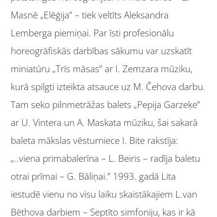
Masnē „Elēģija” – tiek veltīts Aleksandra
Lemberga piemiņai. Par īsti profesionālu
horeogrāfiskās darbības sākumu var uzskatīt
miniatūru „Trīs māsas” ar I. Zemzara mūziku,
kurā spilgti izteikta atsauce uz M. Čehova darbu.
Tam seko pilnmetrāžas balets „Pepija Garzeķe”
ar U. Vintera un A. Maskata mūziku, šai sakarā
baleta mākslas vēsturniece I. Bite rakstīja:
„..viena primabalerīna – L. Beiris – radīja baletu
otrai prīmai – G. Bāliņai.” 1993. gadā Lita
iestudē vienu no visu laiku skaistākajiem L.van
Bēthova darbiem – Septīto simfoniju, kas ir kā