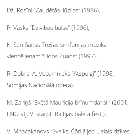
Dž. Rosīni “Zaudētās ilūzijas” (1996),
P. Vasks “Dzīvības balss” (1996),
K. Sen-Sanss Trešās simfonijas mūzika
viencēlienam “Dons Žuans” (1997),
R. Dubra, A. Vecumnieks “Atspulgi” (1998,
Somijas Nacionālā opera),
M. Zariņš “Svētā Maurīcija brīnumdarbi “ (2001,
LNO atj. VI starpt. Baltijas baleta fest.),
V. Mnacakanovs “Sveiks, Čārlij! jeb Lielais dzīves