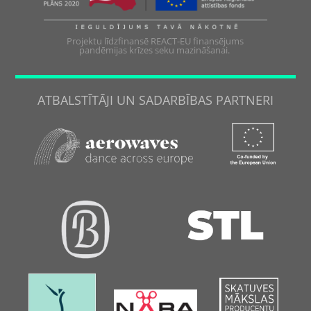
Projektu līdzfinansē REACT-EU finansējums
pandēmijas krīzes seku mazināšanai.
ATBALSTĪTĀJI UN SADARBĪBAS PARTNERI