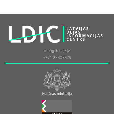
LATVIJAS
DEJAS
INFORMĀCIJAS
CENTRS
info@dance.lv
+371 23307679