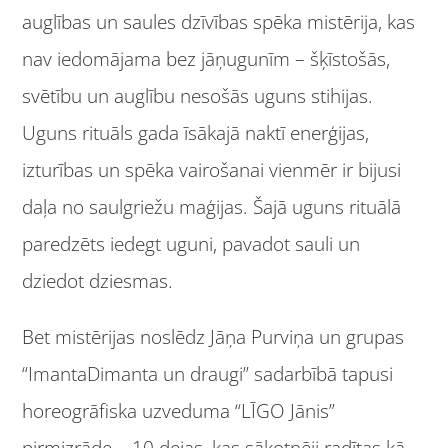
auglības un saules dzīvības spēka mistērija, kas
nav iedomājama bez jāņugunīm – šķīstošās,
svētību un auglību nesošās uguns stihijas.
Uguns rituāls gada īsākajā naktī enerģijas,
izturības un spēka vairošanai vienmēr ir bijusi
daļa no saulgriežu maģijas. Šajā uguns rituālā
paredzēts iedegt uguni, pavadot sauli un
dziedot dziesmas.
Bet mistērijas noslēdz Jāņa Purviņa un grupas
“ImantaDimanta un draugi” sadarbībā tapusi
horeogrāfiska uzveduma “LĪGO Jānis”
pirmizrāde – 10 dejas, kas sākotnēji radītas kā