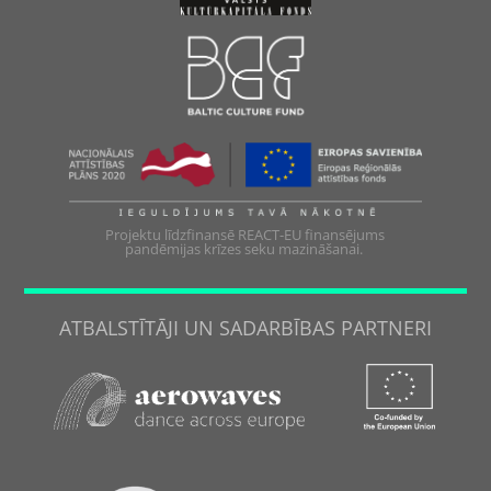
Projektu līdzfinansē REACT-EU finansējums
pandēmijas krīzes seku mazināšanai.
ATBALSTĪTĀJI UN SADARBĪBAS PARTNERI