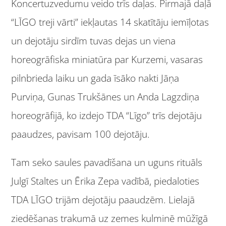
Koncertuzvedumu veido trīs daļas. Pirmajā daļā
“LĪGO treji vārti” iekļautas 14 skatītāju iemīļotas
un dejotāju sirdīm tuvas dejas un viena
horeogrāfiska miniatūra par Kurzemi, vasaras
pilnbrieda laiku un gada īsāko nakti Jāņa
Purviņa, Gunas Trukšānes un Anda Lagzdiņa
horeogrāfijā, ko izdejo TDA “Līgo” trīs dejotāju
paaudzes, pavisam 100 dejotāju.
Tam seko saules pavadīšana un uguns rituāls
Julgī Staltes un Ērika Zepa vadībā, piedaloties
TDA LĪGO trijām dejotāju paaudzēm. Lielajā
ziedēšanas trakumā uz zemes kulminē mūžīgā