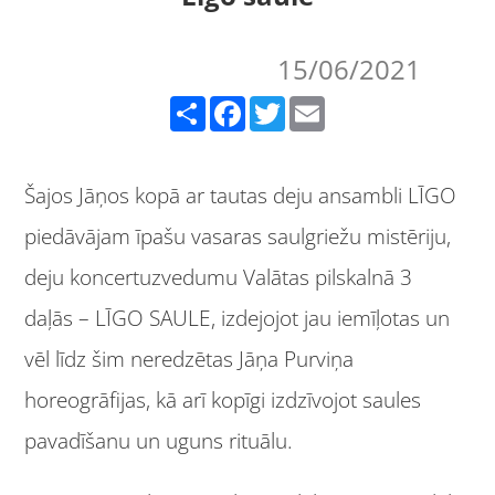
15/06/2021
Share
Facebook
Twitter
Email
Šajos Jāņos kopā ar tautas deju ansambli LĪGO
piedāvājam īpašu vasaras saulgriežu mistēriju,
deju koncertuzvedumu Valātas pilskalnā 3
daļās – LĪGO SAULE, izdejojot jau iemīļotas un
vēl līdz šim neredzētas Jāņa Purviņa
horeogrāfijas, kā arī kopīgi izdzīvojot saules
pavadīšanu un uguns rituālu.