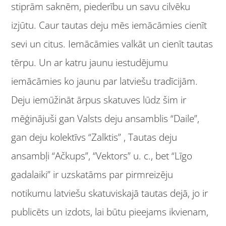
stiprām saknēm, piederību un savu cilvēku
izjūtu. Caur tautas deju mēs iemācāmies cienīt
sevi un citus. Iemācāmies valkāt un cienīt tautas
tērpu. Un ar katru jaunu iestudējumu
iemācāmies ko jaunu par latviešu tradīcijām.
Deju iemūžināt ārpus skatuves lūdz šim ir
mēģinājuši gan Valsts deju ansamblis “Daile”,
gan deju kolektīvs “Zalktis” , Tautas deju
ansambļi “Ačkups”, “Vektors” u. c., bet “Līgo
gadalaiki” ir uzskatāms par pirmreizēju
notikumu latviešu skatuviskajā tautas dejā, jo ir
publicēts un izdots, lai būtu pieejams ikvienam,