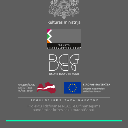
Projektu līdzfinansē REACT-EU finansējums
pandēmijas krīzes seku mazināšanai.