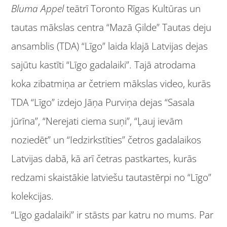
Bluma Appel
teātrī Toronto Rīgas Kultūras un
tautas mākslas centra “Mazā Ģilde” Tautas deju
ansamblis (TDA) “Līgo” laida klajā Latvijas dejas
sajūtu kastīti “Līgo gadalaiki”. Tajā atrodama
koka zibatmiņa ar četriem mākslas video, kurās
TDA “Līgo” izdejo Jāņa Purviņa dejas “Sasala
jūrīna”, “Nerejati ciema suņi”, “Ļauj ievām
noziedēt” un “Iedzirkstīties” četros gadalaikos
Latvijas dabā, kā arī četras pastkartes, kurās
redzami skaistākie latviešu tautastērpi no “Līgo”
kolekcijas.
“Līgo gadalaiki” ir stāsts par katru no mums. Par