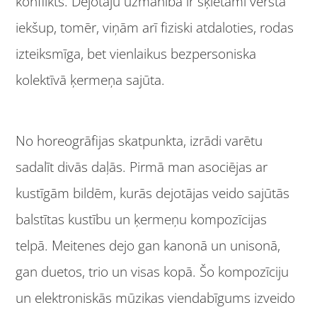
konflikts. Dejotāju uzmanība ir šķietami vērsta
iekšup, tomēr, viņām arī fiziski atdaloties, rodas
izteiksmīga, bet vienlaikus bezpersoniska
kolektīvā ķermeņa sajūta.
No horeogrāfijas skatpunkta, izrādi varētu
sadalīt divās daļās. Pirmā man asociējas ar
kustīgām bildēm, kurās dejotājas veido sajūtās
balstītas kustību un ķermeņu kompozīcijas
telpā. Meitenes dejo gan kanonā un unisonā,
gan duetos, trio un visas kopā. Šo kompozīciju
un elektroniskās mūzikas viendabīgums izveido