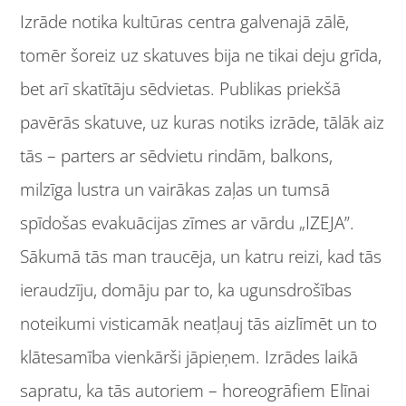
Izrāde notika kultūras centra galvenajā zālē,
tomēr šoreiz uz skatuves bija ne tikai deju grīda,
bet arī skatītāju sēdvietas. Publikas priekšā
pavērās skatuve, uz kuras notiks izrāde, tālāk aiz
tās – parters ar sēdvietu rindām, balkons,
milzīga lustra un vairākas zaļas un tumsā
spīdošas evakuācijas zīmes ar vārdu „IZEJA”.
Sākumā tās man traucēja, un katru reizi, kad tās
ieraudzīju, domāju par to, ka ugunsdrošības
noteikumi visticamāk neatļauj tās aizlīmēt un to
klātesamība vienkārši jāpieņem. Izrādes laikā
sapratu, ka tās autoriem – horeogrāfiem Elīnai