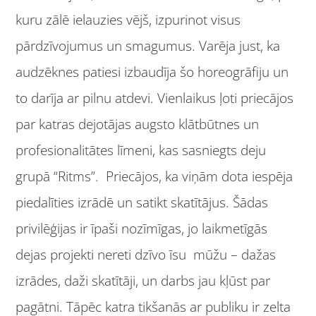
kuru zālē ielauzies vējš, izpurinot visus
pārdzīvojumus un smagumus. Varēja just, ka
audzēknes patiesi izbaudīja šo horeogrāfiju un
to darīja ar pilnu atdevi. Vienlaikus ļoti priecājos
par katras dejotājas augsto klātbūtnes un
profesionalitātes līmeni, kas sasniegts deju
grupā “Ritms”. Priecājos, ka viņām dota iespēja
piedalīties izrādē un satikt skatītājus. Šādas
privilēģijas ir īpaši nozīmīgas, jo laikmetīgās
dejas projekti nereti dzīvo īsu mūžu – dažas
izrādes, daži skatītāji, un darbs jau kļūst par
pagātni. Tāpēc katra tikšanās ar publiku ir zelta