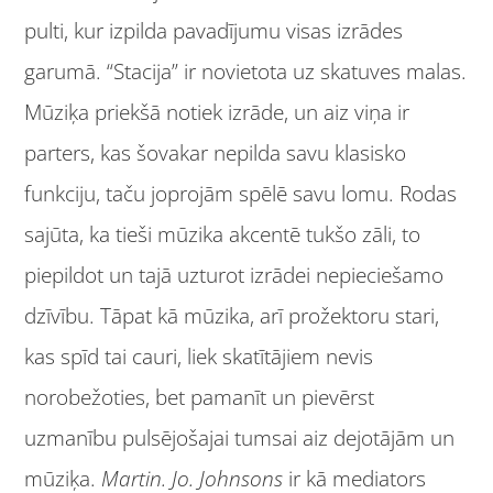
pulti, kur izpilda pavadījumu visas izrādes
garumā. “Stacija” ir novietota uz skatuves malas.
Mūziķa priekšā notiek izrāde, un aiz viņa ir
parters, kas šovakar nepilda savu klasisko
funkciju, taču joprojām spēlē savu lomu. Rodas
sajūta, ka tieši mūzika akcentē tukšo zāli, to
piepildot un tajā uzturot izrādei nepieciešamo
dzīvību. Tāpat kā mūzika, arī prožektoru stari,
kas spīd tai cauri, liek skatītājiem nevis
norobežoties, bet pamanīt un pievērst
uzmanību pulsējošajai tumsai aiz dejotājām un
mūziķa.
Martin. Jo. Johnsons
ir kā mediators