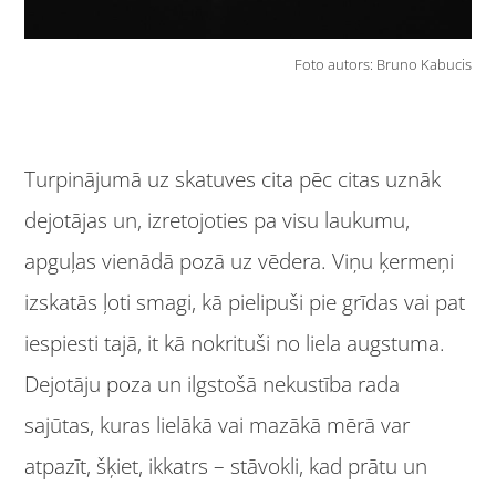
Foto autors: Bruno Kabucis
Turpinājumā uz skatuves cita pēc citas uznāk
dejotājas un, izretojoties pa visu laukumu,
apguļas vienādā pozā uz vēdera. Viņu ķermeņi
izskatās ļoti smagi, kā pielipuši pie grīdas vai pat
iespiesti tajā, it kā nokrituši no liela augstuma.
Dejotāju poza un ilgstošā nekustība rada
sajūtas, kuras lielākā vai mazākā mērā var
atpazīt, šķiet, ikkatrs – stāvokli, kad prātu un