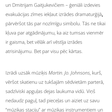
un Dmitrijam Gaitjukevičiem – ģeniāli izdevies
evakuācijas zīmes iekļaut izrādes dramaturģijā
,
pārvēršot tās par nozīmīgu simbolu. Tās ne tikai
kļuva par atgādinājumu, ka aiz tumsas vienmēr
ir gaisma, bet vēlāk arī vēstīja izrādes
atrisinājumu. Bet par visu pēc kārtas.
Izrādi uzsāk mūziķis
Martin. Jo. Johnsons
, kurš,
vēršot skatienu uz tukšajām sēdvietām parterā,
sadzīviski apguļas dejas laukuma vidū. Viņš
nedaudz paguļ, tad pieceļas un aiziet uz savu
“mūzikas staciju” ar mūzikas instrumentiem un