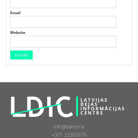
Email
Website
LATVIJAS
DEJAS
INFORMĀCIJAS
CENTRS
info@dance.lv
+371 23307679