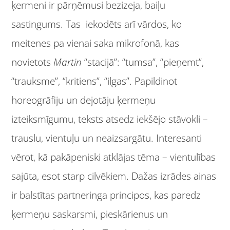
ķermeni ir pārņēmusi bezizeja, baiļu
sastingums. Tas iekodēts arī vārdos, ko
meitenes pa vienai saka mikrofonā, kas
novietots
Martin
“stacijā”: “tumsa”, “pieņemt”,
“trauksme”, “kritiens”, “ilgas”. Papildinot
horeogrāfiju un dejotāju ķermeņu
izteiksmīgumu, teksts atsedz iekšējo stāvokli –
trauslu, vientuļu un neaizsargātu. Interesanti
vērot, kā pakāpeniski atklājas tēma – vientulības
sajūta, esot starp cilvēkiem. Dažas izrādes ainas
ir balstītas partneringa principos, kas paredz
ķermeņu saskarsmi, pieskārienus un