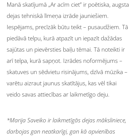
Manā skatījumā „Ar acīm ciet” ir poētiska, augsta
dejas tehniskā līmeņa izrāde jauniešiem.
Iespējams, precīzāk būtu teikt – pusaudžiem. Tā
piedāvā telpu, kurā atpazīt un iepazīt dažādas
sajūtas un pievērsties baiļu tēmai. Tā noteikti ir
arī telpa, kurā sapņot. Izrādes noformējums –
skatuves un sēdvietu risinājums, dzīvā mūzika –
varētu aizraut jaunus skatītājus, kas vēl tikai
veido savas attiecības ar laikmetīgo deju.
*Marija Saveiko ir laikmetīgās dejas māksliniece,
darbojas gan neatkarīgi, gan kā apvienības