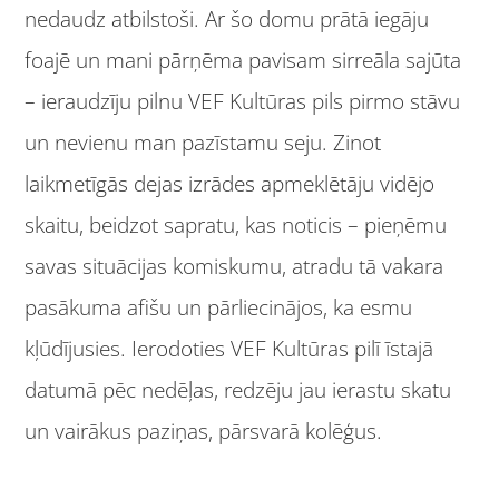
nedaudz atbilstoši. Ar šo domu prātā iegāju
foajē un mani pārņēma pavisam sirreāla sajūta
– ieraudzīju pilnu VEF Kultūras pils pirmo stāvu
un nevienu man pazīstamu seju. Zinot
laikmetīgās dejas izrādes apmeklētāju vidējo
skaitu, beidzot sapratu, kas noticis – pieņēmu
savas situācijas komiskumu, atradu tā vakara
pasākuma afišu un pārliecinājos, ka esmu
kļūdījusies. Ierodoties VEF Kultūras pilī īstajā
datumā pēc nedēļas, redzēju jau ierastu skatu
un vairākus paziņas, pārsvarā kolēģus.