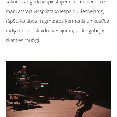
sākums ar grīdā iespiestajiem ķermeņiem, uz
mani atstāja visspilgtāko iespaidu. Iespējams,
tāpēc, ka abos fragmentos ķermenis un kustība
radīja tīru un skaidru vēstījumu, uz ko gribējās
skatīties mūžīgi.