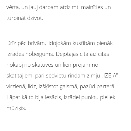
vērta, un ļauj darbam atdzimt, mainīties un
turpināt dzīvot.
Drīz pēc brīvām, lidojošām kustībām pienāk
izrādes nobeigums. Dejotājas cita aiz citas
nokāpj no skatuves un lien projām no
skatītājiem, pāri sēdvietu rindām zīmju „IZEJA”
virzienā, līdz, izšķīstot gaismā, pazūd parterā.
Tāpat kā to bija iesācis, izrādei punktu pieliek
mūziķis.