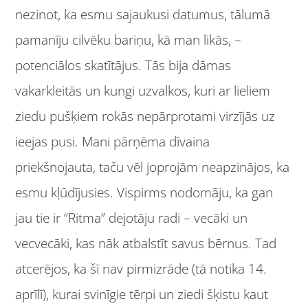
nezinot, ka esmu sajaukusi datumus, tālumā
pamanīju cilvēku bariņu, kā man likās, –
potenciālos skatītājus. Tās bija dāmas
vakarkleitās un kungi uzvalkos, kuri ar lieliem
ziedu pušķiem rokās nepārprotami virzījās uz
ieejas pusi. Mani pārņēma dīvaina
priekšnojauta, taču vēl joprojām neapzinājos, ka
esmu kļūdījusies. Vispirms nodomāju, ka gan
jau tie ir “Ritma” dejotāju radi – vecāki un
vecvecāki, kas nāk atbalstīt savus bērnus. Tad
atcerējos, ka šī nav pirmizrāde (tā notika 14.
aprīlī), kurai svinīgie tērpi un ziedi šķistu kaut