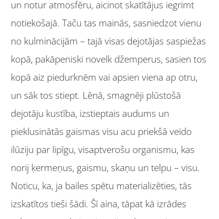
un notur atmosfēru, aicinot skatītājus iegrimt
notiekošajā. Taču tas mainās, sasniedzot vienu
no kulminācijām – tajā visas dejotājas saspiežas
kopā, pakāpeniski novelk džemperus, sasien tos
kopā aiz piedurknēm vai apsien viena ap otru,
un sāk tos stiept. Lēnā, smagnēji plūstošā
dejotāju kustība, izstieptais audums un
pieklusinātās gaismas visu acu priekšā veido
ilūziju par lipīgu, visaptverošu organismu, kas
norij ķermeņus, gaismu, skaņu un telpu – visu.
Noticu, ka, ja bailes spētu materializēties, tās
izskatītos tieši šādi. Šī aina, tāpat kā izrādes