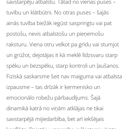
savstarpēju atbalstu. Tātad no vienas puses –
tuvību un klātbūtni. No otras puses – šajās
ainās tuvība biežāk iegūst saspringtu vai pat
postošu, nevis atbalstošu un pieņemošu
raksturu. Viena otru
velkot pa grīdu vai stumjot
un grūžot, dejotājas it kā meklē līdzsvaru starp
spēku un bezspēku, starp kontroli un ļaušanos.
Fiziskā saskarsme šeit nav maiguma vai atbalsta
izpausme – tas drīzāk ir ķermenisko un
emocionālo robežu pārbaudījums. Šajā
dinamikā katrā no viņām atklājas ne tikai
savstarpējā mijiedarbība, bet arī iekšējais