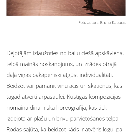
Foto autors: Bruno Kabucis
Dejotājām izlaužoties no baiļu ciešā apskāviena,
telpā mainās noskaņojums, un izrādes otrajā
daļā viņas pakāpeniski atgūst individualitāti.
Beidzot var pamanīt viņu acis un skatienus, kas
tagad atvērti ārpasaulei. Kustīgas kompozīcijas
nomaina dinamiska horeogrāfija, kas tiek
izdejota ar plašu un brīvu pārvietošanos telpā.
Rodas sajūta, ka beidzot kāds ir atvēris logu, pa