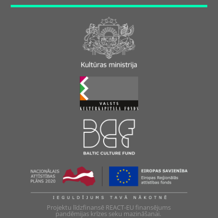
Projektu līdzfinansē REACT-EU finansējums
pandēmijas krīzes seku mazināšanai.