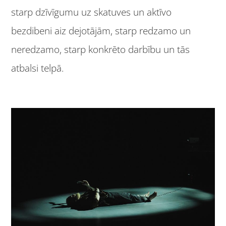
starp dzīvīgumu uz skatuves un aktīvo
bezdibeni aiz dejotājām, starp redzamo un
neredzamo, starp konkrēto darbību un tās
atbalsi telpā.